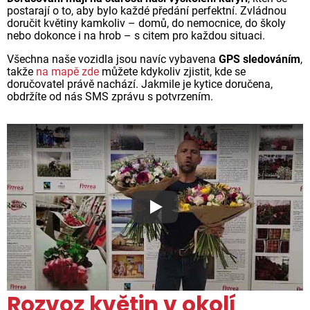
postarají o to, aby bylo každé předání perfektní. Zvládnou
doručit květiny kamkoliv – domů, do nemocnice, do školy
nebo dokonce i na hrob – s citem pro každou situaci.
Všechna naše vozidla jsou navíc vybavena
GPS sledováním
,
takže
na mapě zde
můžete kdykoliv zjistit, kde se
doručovatel právě nachází. Jakmile je kytice doručena,
obdržíte od nás SMS zprávu s potvrzením.
Proč jsou květiny z Florea ta
Rozvoz květin v okolí