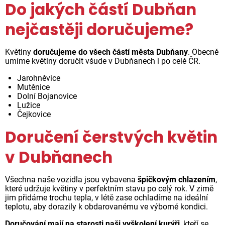
Do jakých částí Dubňan
nejčastěji doručujeme?
Květiny
doručujeme do všech částí města Dubňany
. Obecně
umíme květiny doručit všude v Dubňanech i po celé ČR.
Jarohněvice
Mutěnice
Dolní Bojanovice
Lužice
Čejkovice
Doručení čerstvých květin
v Dubňanech
Všechna naše vozidla jsou vybavena
špičkovým chlazením
,
které udržuje květiny v perfektním stavu po celý rok. V zimě
jim přidáme trochu tepla, v létě zase ochladíme na ideální
teplotu, aby dorazily k obdarovanému ve výborné kondici.
Doručování mají na starosti naši vyškolení kurýři
, kteří se