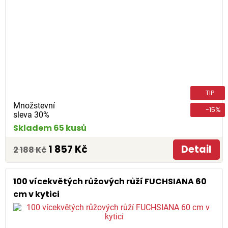
TIP
Množstevní
-15%
sleva 30%
Skladem 65 kusů
1 857 Kč
Detail
2 188 Kč
100 vícekvětých růžových růží FUCHSIANA 60
cm v kytici