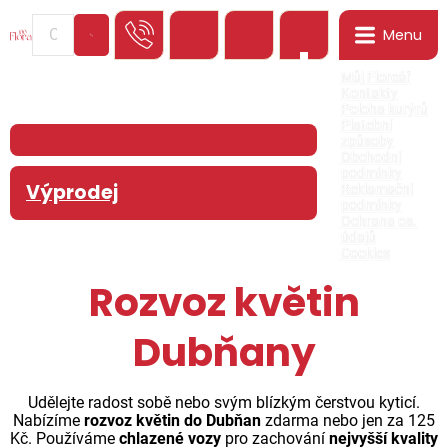
Menu
0
Můj Floreář
Kontakty
Poloha kurýrů
Platební
způsoby
Obchodní
podmínky
Výprodej
Reklamační
podmínky
Ochrana os.
údajů
Cookies
Rozvoz květin
Dubňany
Udělejte radost sobě nebo svým blízkým čerstvou kyticí.
Nabízíme
rozvoz květin do Dubňan
zdarma nebo jen za 125
Kč. Používáme
chlazené vozy
pro zachování
nejvyšší kvality