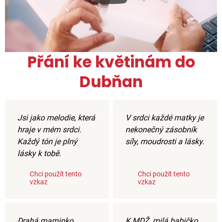
Přání ke květinám do
Dubňan
Jsi jako melodie, která
V srdci každé matky je
hraje v mém srdci.
nekonečný zásobník
Každý tón je plný
síly, moudrosti a lásky.
lásky k tobě.
Chci použít tento
Chci použít tento
vzkaz
vzkaz
Drahá maminko,
K MDŽ, milá babičko,