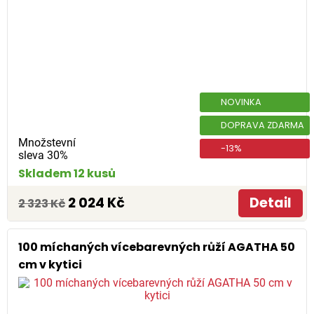
NOVINKA
DOPRAVA ZDARMA
Množstevní
-13%
sleva 30%
Skladem 12 kusů
2 024 Kč
Detail
2 323 Kč
100 míchaných vícebarevných růží AGATHA 50
cm v kytici