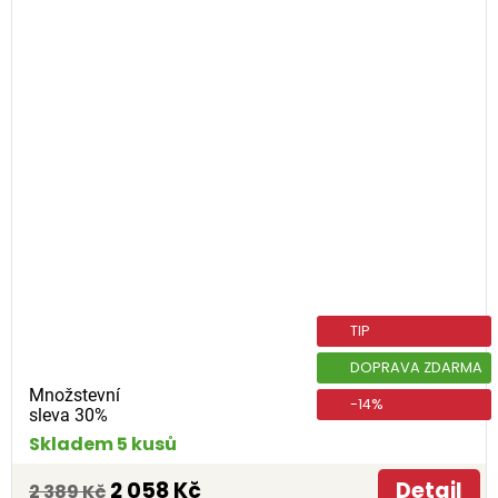
TIP
DOPRAVA ZDARMA
Množstevní
-14%
sleva 30%
Skladem 5 kusů
2 058 Kč
Detail
2 389 Kč