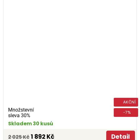
AKČNÍ
Množstevní
-7%
sleva 30%
Skladem 30 kusů
1 892 Kč
Detail
2 025 Kč