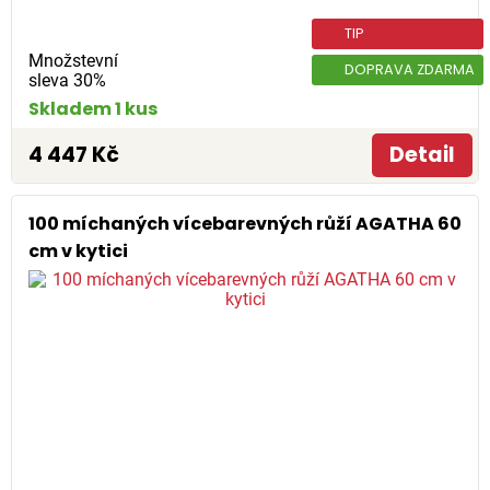
TIP
Množstevní
DOPRAVA ZDARMA
sleva 30%
Skladem 1 kus
4 447 Kč
Detail
100 míchaných vícebarevných růží AGATHA 60
cm v kytici