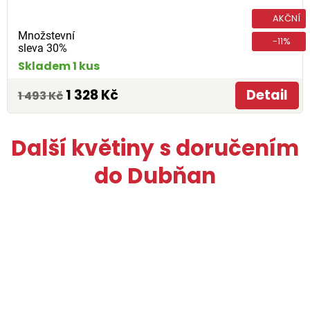
AKČNÍ
Množstevní
-11%
sleva 30%
Skladem 1 kus
1 328 Kč
Detail
1 493 Kč
Další květiny s doručením
do Dubňan