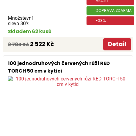
AKČNÍ
DOPRAVA ZDARMA
Množstevní
-33%
sleva 30%
Skladem 62 kusů
2 522 Kč
Detail
3 784 Kč
100 jednodruhových červených růží RED
TORCH 50 cm v kytici