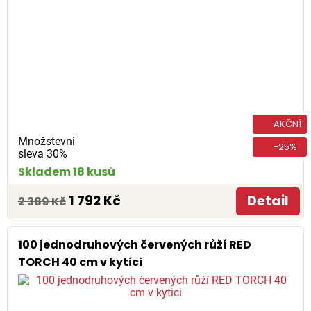
AKČNÍ
Množstevní
-25%
sleva 30%
Skladem 18 kusů
1 792 Kč
Detail
2 389 Kč
100 jednodruhových červených růží RED
TORCH 40 cm v kytici