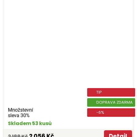
TIP
DOPRAVA ZDARMA
Množstevní
-6%
sleva 30%
Skladem 53 kusů
2 056 Kč
Detail
2 188 Kč