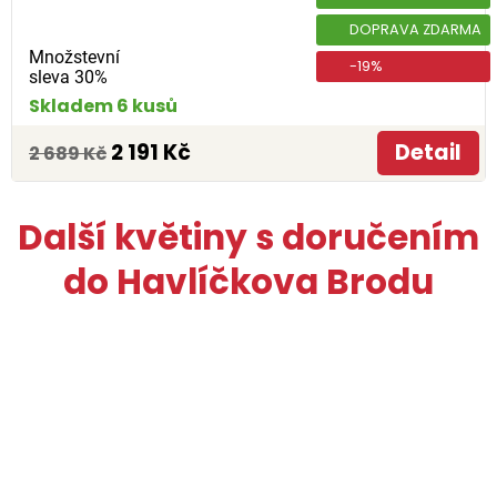
DOPRAVA ZDARMA
Množstevní
-19%
sleva 30%
Skladem 6 kusů
2 191 Kč
Detail
2 689 Kč
Další květiny s doručením
do Havlíčkova Brodu