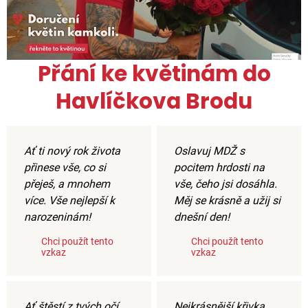
Přání ke květinám do
Havlíčkova Brodu
Ať ti nový rok života
Oslavuj MDŽ s
přinese vše, co si
pocitem hrdosti na
přeješ, a mnohem
vše, čeho jsi dosáhla.
více. Vše nejlepší k
Měj se krásně a užij si
narozeninám!
dnešní den!
Chci použít tento
Chci použít tento
vzkaz
vzkaz
Ať štěstí z tvých očí
Nejkrásnější křivka