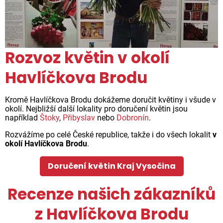
Rozvoz květin v okolí
Havlíčkova Brodu
Kromě Havlíčkova Brodu dokážeme doručit květiny i všude v
okolí. Nejbližší další lokality pro doručení květin jsou
například
Štoky
,
Přibyslav
nebo
Dobronín
.
Rozvážíme po celé České republice, takže i do všech lokalit
v
okolí Havlíčkova Brodu
.
Doručení květin Kraj Vysočina
Recenze našich zákazníků
z Havlíčkova Brodu