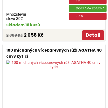
TIP
DOPRAVA ZDARMA
Množstevní
-14%
sleva 30%
Skladem 16 kusů
2 058 Kč
Detail
2 389 Kč
100 míchaných vícebarevných růží AGATHA 40
cm v kytici