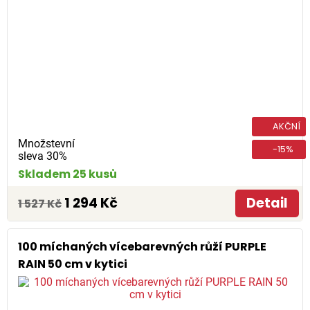
AKČNÍ
Množstevní
-15%
sleva 30%
Skladem 25 kusů
1 294 Kč
Detail
1 527 Kč
100 míchaných vícebarevných růží PURPLE
RAIN 50 cm v kytici