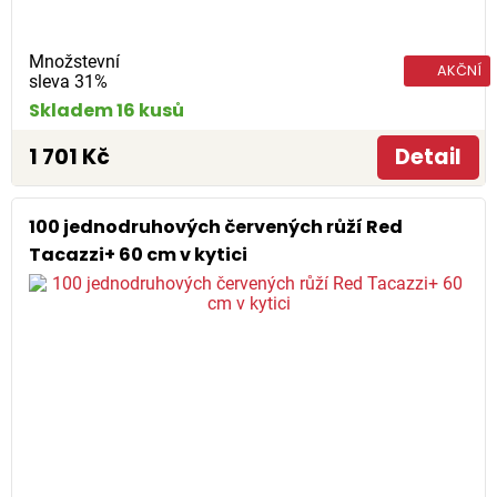
Množstevní
AKČNÍ
sleva 31%
Skladem 16 kusů
1 701 Kč
Detail
100 jednodruhových červených růží Red
Tacazzi+ 60 cm v kytici