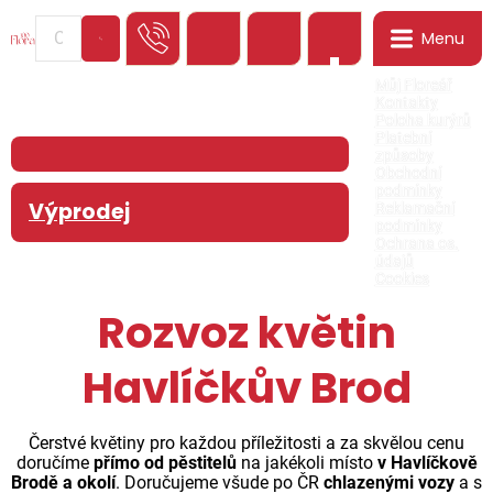
Menu
0
Můj Floreář
Kontakty
Poloha kurýrů
Platební
způsoby
Obchodní
podmínky
Výprodej
Reklamační
podmínky
Ochrana os.
údajů
Cookies
Rozvoz květin
Havlíčkův Brod
Čerstvé květiny pro každou příležitosti a za skvělou cenu
doručíme
přímo od pěstitelů
na jakékoli místo
v Havlíčkově
Brodě a okolí
. Doručujeme všude po ČR
chlazenými vozy
a s