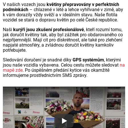
V našich vozech jsou
květiny přepravovány v perfektních
podmínkách
– chlazené v létě a lehce vyhřívané v zimě, aby
k vám dorazily vždy svěží a v ideálním stavu. Naše flotila
vozidel se stará o dopravu květin po celé České republice.
Naši
kurýři jsou zkušení profesionálové
, kteří rozumí tomu,
jak doručit květiny tak, aby byl zážitek pro obdarovaného co
nejpříjemnější. Mají cit pro diskrétnost, ale také pro zlehčení
napjaté atmosféry, a zvládnou doručit květiny kamkoliv
potřebujete.
Sledování doručení je snadné díky
GPS systémům
, kterými
jsou naše vozidla vybavena. Celou cestu můžete sledovat
na
mapě zde
. Po úspěšném předání kytice vás okamžitě
informujeme prostřednictvím SMS zprávy.
Proč jsou květiny z Florea ta