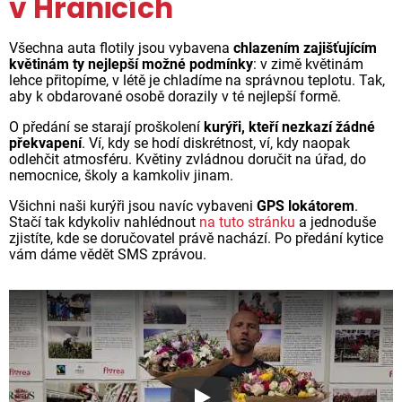
v Hranicích
Všechna auta flotily jsou vybavena
chlazením zajišťujícím
květinám ty nejlepší možné podmínky
: v zimě květinám
lehce přitopíme, v létě je chladíme na správnou teplotu. Tak,
aby k obdarované osobě dorazily v té nejlepší formě.
O předání se starají proškolení
kurýři, kteří nezkazí žádné
překvapení
. Ví, kdy se hodí diskrétnost, ví, kdy naopak
odlehčit atmosféru. Květiny zvládnou doručit na úřad, do
nemocnice, školy a kamkoliv jinam.
Všichni naši kurýři jsou navíc vybaveni
GPS lokátorem
.
Stačí tak kdykoliv nahlédnout
na tuto stránku
a jednoduše
zjistíte, kde se doručovatel právě nachází. Po předání kytice
vám dáme vědět SMS zprávou.