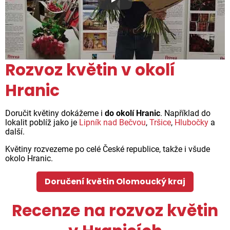
Proč jsou květiny z Florea ta
Rozvoz květin v okolí
Hranic
Doručit květiny dokážeme i
do okolí Hranic
. Například do
lokalit poblíž jako je
Lipník nad Bečvou
,
Tršice
,
Hlubočky
a
další.
Květiny rozvezeme po celé České republice, takže i všude
okolo Hranic.
Doručení květin Olomoucký kraj
Recenze na rozvoz květin