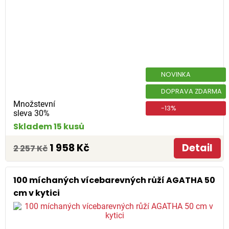
NOVINKA
DOPRAVA ZDARMA
Množstevní
-13%
sleva 30%
Skladem 15 kusů
1 958 Kč
Detail
2 257 Kč
100 míchaných vícebarevných růží AGATHA 50
cm v kytici