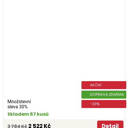
AKČNÍ
DOPRAVA ZDARMA
Množstevní
-33%
sleva 30%
Skladem 67 kusů
2 522 Kč
Detail
3 784 Kč