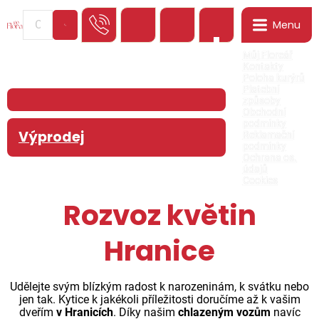
Menu
0
Můj Floreář
Kontakty
Poloha kurýrů
Platební
způsoby
Obchodní
podmínky
Výprodej
Reklamační
podmínky
Ochrana os.
údajů
Cookies
Rozvoz květin
Hranice
Udělejte svým blízkým radost k narozeninám, k svátku nebo
jen tak. Kytice k jakékoli příležitosti doručíme až k vašim
dveřím
v Hranicích
. Díky našim
chlazeným vozům
navíc