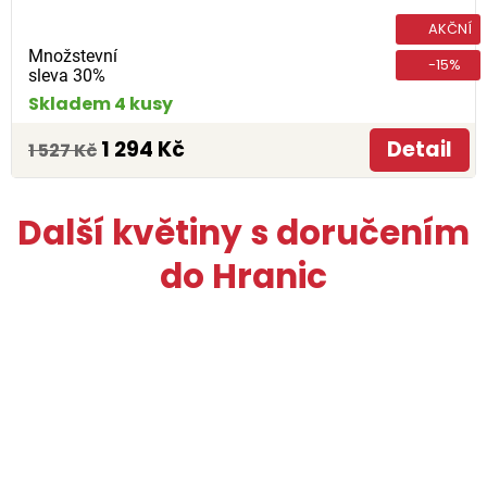
AKČNÍ
Množstevní
-15%
sleva 30%
Skladem 4 kusy
1 294 Kč
Detail
1 527 Kč
Další květiny s doručením
do Hranic