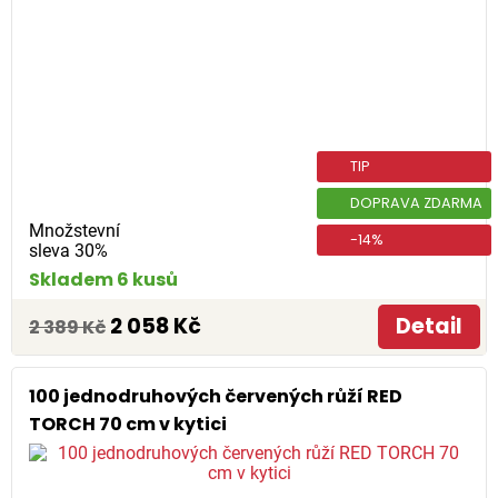
TIP
DOPRAVA ZDARMA
Množstevní
-14%
sleva 30%
Skladem 6 kusů
2 058 Kč
Detail
2 389 Kč
100 jednodruhových červených růží RED
TORCH 70 cm v kytici