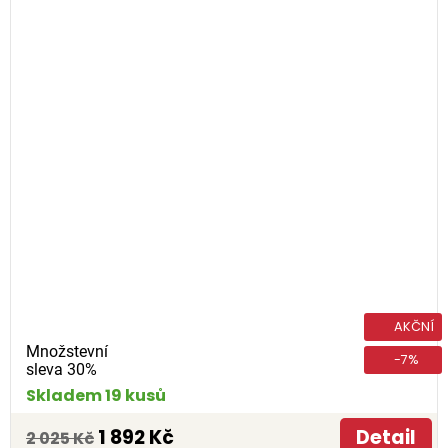
AKČNÍ
Množstevní
-7%
sleva 30%
Skladem 19 kusů
1 892 Kč
Detail
2 025 Kč