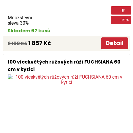
TIP
Množstevní
-15%
sleva 30%
Skladem 67 kusů
1 857 Kč
Detail
2 188 Kč
100 vícekvětých růžových růží FUCHSIANA 60
cm v kytici