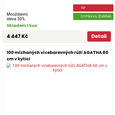
TIP
Množstevní
DOPRAVA ZDARMA
sleva 30%
Skladem 1 kus
4 447 Kč
Detail
100 míchaných vícebarevných růží AGATHA 60
cm v kytici