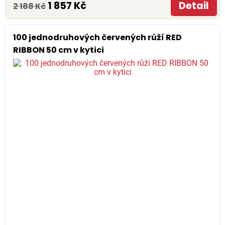
1 857 Kč
Detail
2 188 Kč
100 jednodruhových červených růží RED
RIBBON 50 cm v kytici