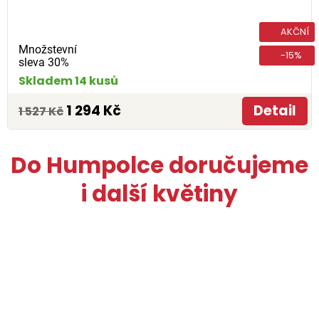
AKČNÍ
Množstevní
-15%
sleva 30%
Skladem 14 kusů
1 294 Kč
Detail
1 527 Kč
Do Humpolce doručujeme
i další květiny