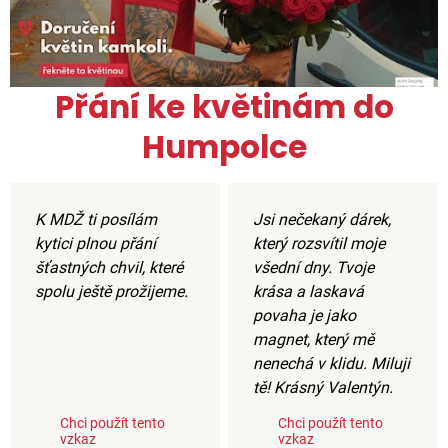
Přání ke květinám do
Humpolce
K MDŽ ti posílám
Jsi nečekaný dárek,
kytici plnou přání
který rozsvítil moje
šťastných chvil, které
všední dny. Tvoje
spolu ještě prožijeme.
krása a laskavá
povaha je jako
magnet, který mě
nenechá v klidu. Miluji
tě! Krásný Valentýn.
Chci použít tento
Chci použít tento
vzkaz
vzkaz