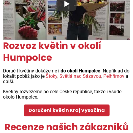
Proč jsou květiny z Florea ta
Rozvoz květin v okolí
Humpolce
Doručit květiny dokážeme i
do okolí Humpolce
. Například do
lokalit poblíž jako je
Štoky
,
Světlá nad Sázavou
,
Pelhřimov
a
další.
Květiny rozvezeme po celé České republice, takže i všude
okolo Humpolce.
Doručení květin Kraj Vysočina
Recenze našich zákazníků