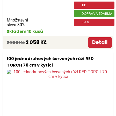
TIP
DOPRAVA ZDARMA
Množstevní
-14%
sleva 30%
Skladem 10 kusů
2 058 Kč
Detail
2 389 Kč
100 jednodruhových červených růží RED
TORCH 70 cm v kytici