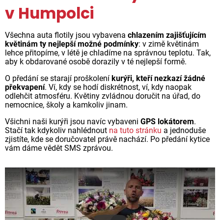
v Humpolci
Všechna auta flotily jsou vybavena
chlazením zajišťujícím
květinám ty nejlepší možné podmínky
: v zimě květinám
lehce přitopíme, v létě je chladíme na správnou teplotu. Tak,
aby k obdarované osobě dorazily v té nejlepší formě.
O předání se starají proškolení
kurýři, kteří nezkazí žádné
překvapení
. Ví, kdy se hodí diskrétnost, ví, kdy naopak
odlehčit atmosféru. Květiny zvládnou doručit na úřad, do
nemocnice, školy a kamkoliv jinam.
Všichni naši kurýři jsou navíc vybaveni
GPS lokátorem
.
Stačí tak kdykoliv nahlédnout
na tuto stránku
a jednoduše
zjistíte, kde se doručovatel právě nachází. Po předání kytice
vám dáme vědět SMS zprávou.