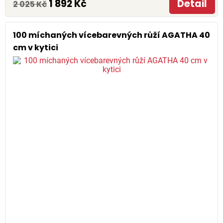
1 892 Kč
Detail
2 025 Kč
100 míchaných vícebarevných růží AGATHA 40
cm v kytici