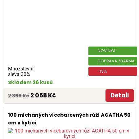
NOVINKA
DOPRAVA ZDARMA
Množstevní
-13%
sleva 30%
Skladem 26 kusů
2 058 Kč
Detail
2 356 Kč
100 míchaných vícebarevných růží AGATHA 50
cm v kytici