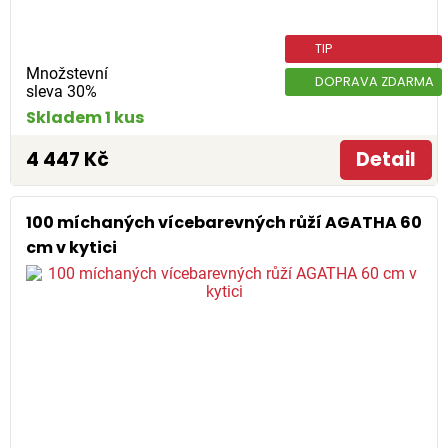
TIP
Množstevní
DOPRAVA ZDARMA
sleva 30%
Skladem 1 kus
4 447 Kč
Detail
100 míchaných vícebarevných růží AGATHA 60
cm v kytici