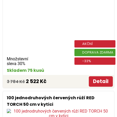
AKČNÍ
DOPRAVA ZDARMA
Množstevní
-33%
sleva 30%
Skladem 75 kusů
2 522 Kč
Detail
3 784 Kč
100 jednodruhových červených růží RED
TORCH 50 cm v kytici