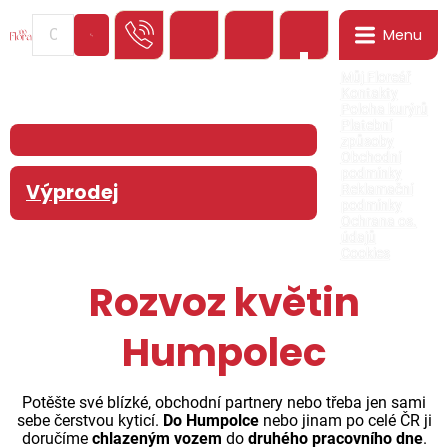
Menu
0
Můj Floreář
Kontakty
Poloha kurýrů
Platební
způsoby
Obchodní
podmínky
Výprodej
Reklamační
podmínky
Ochrana os.
údajů
Cookies
Rozvoz květin
Humpolec
Potěšte své blízké, obchodní partnery nebo třeba jen sami
sebe čerstvou kyticí.
Do Humpolce
nebo jinam po celé ČR ji
doručíme
chlazeným vozem
do
druhého pracovního dne
.