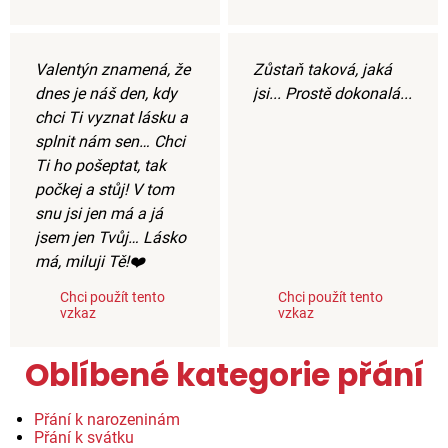
Valentýn znamená, že
Zůstaň taková, jaká
dnes je náš den, kdy
jsi... Prostě dokonalá...
chci Ti vyznat lásku a
splnit nám sen… Chci
Ti ho pošeptat, tak
počkej a stůj! V tom
snu jsi jen má a já
jsem jen Tvůj… Lásko
má, miluji Tě!❤️
Chci použít tento
Chci použít tento
vzkaz
vzkaz
Oblíbené kategorie přání
Přání k narozeninám
Přání k svátku