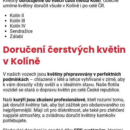
Květiny
doručujeme do všech částí města Kolín
. Obecně
umíme květiny doručit všude v Kolíně i po celé ČR.
Kolín II
Kolín III
Kolín IV
Sendražice
Zálabí
Doručení čerstvých květin
v Kolíně
V našich vozech jsou
květiny přepravovány v perfektních
podmínkách
– chlazené v létě a lehce vyhřívané v zimě, aby
k vám dorazily vždy svěží a v ideálním stavu. Naše flotila
vozidel se stará o dopravu květin po celé České republice.
Naši
kurýři jsou zkušení profesionálové
, kteří rozumí tomu,
jak doručit květiny tak, aby byl zážitek pro obdarovaného co
nejpříjemnější. Mají cit pro diskrétnost, ale také pro zlehčení
napjaté atmosféry, a zvládnou doručit květiny kamkoliv
potřebujete.