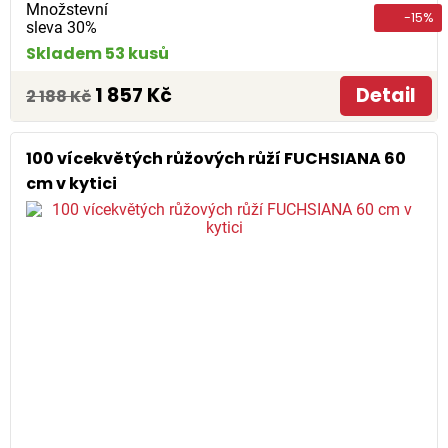
Množstevní
-15%
sleva 30%
Skladem 53 kusů
1 857 Kč
Detail
2 188 Kč
100 vícekvětých růžových růží FUCHSIANA 60
cm v kytici