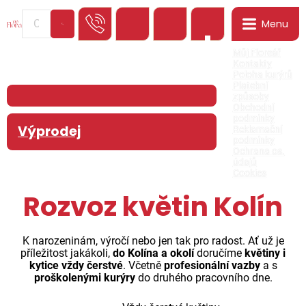
Menu
0
Můj Floreář
Kontakty
Poloha kurýrů
Platební
způsoby
Obchodní
podmínky
Výprodej
Reklamační
podmínky
Ochrana os.
údajů
Cookies
Rozvoz květin Kolín
K narozeninám, výročí nebo jen tak pro radost. Ať už je
příležitost jakákoli,
do Kolína a okolí
doručíme
květiny i
kytice vždy čerstvé
. Včetně
profesionální vazby
a s
proškolenými kurýry
do druhého pracovního dne.