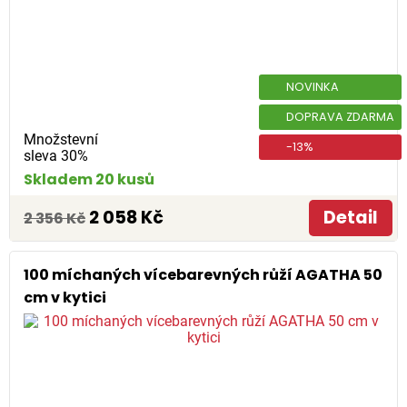
NOVINKA
DOPRAVA ZDARMA
Množstevní
-13%
sleva 30%
Skladem 20 kusů
2 058 Kč
Detail
2 356 Kč
100 míchaných vícebarevných růží AGATHA 50
cm v kytici