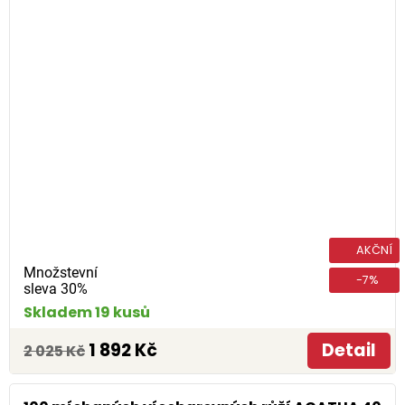
AKČNÍ
Množstevní
-7%
sleva 30%
Skladem 19 kusů
1 892 Kč
Detail
2 025 Kč