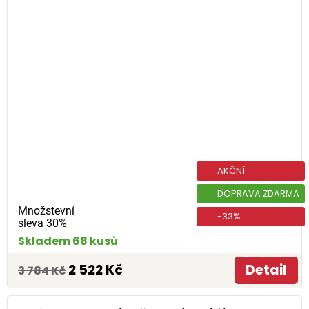
AKČNÍ
DOPRAVA ZDARMA
Množstevní
-33%
sleva 30%
Skladem 68 kusů
2 522 Kč
Detail
3 784 Kč