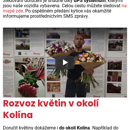
Sledování doručení je snadné díky
GPS systémům
, kterými
jsou naše vozidla vybavena. Celou cestu můžete sledovat
na
mapě zde
. Po úspěšném předání kytice vás okamžitě
informujeme prostřednictvím SMS zprávy.
Proč jsou květiny z Florea ta
Rozvoz květin v okolí
Kolína
Doručit květiny dokážeme i
do okolí Kolína
. Například do