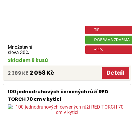
TIP
DOPRAVA ZDARMA
Množstevní
-14%
sleva 30%
Skladem 8 kusů
2 058 Kč
Detail
2 389 Kč
100 jednodruhových červených růží RED
TORCH 70 cm v kytici