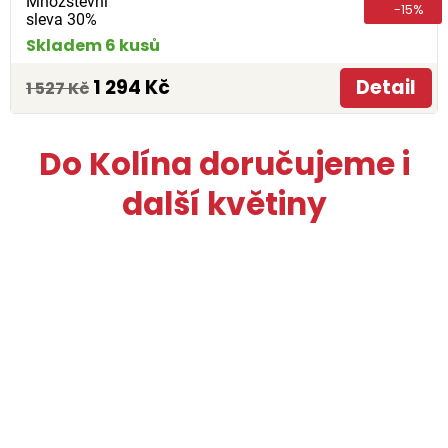
Množstevní
-15%
sleva 30%
Skladem 6 kusů
1 294 Kč
Detail
1 527 Kč
Do Kolína doručujeme i
další květiny