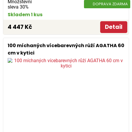
Množstevní
DOPRAVA ZDARMA
sleva 30%
Skladem 1 kus
4 447 Kč
Detail
100 míchaných vícebarevných růží AGATHA 60
cm v kytici