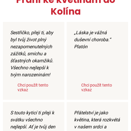
Kolína
Sestřičko, přeji ti, aby
„Láska je vážná
byl tvůj život plný
duševní choroba.“
nezapomenutelných
Platón
zážitků, smíchu a
šťastných okamžiků.
Všechno nejlepší k
tvým narozeninám!
Chci použít tento
Chci použít tento
vzkaz
vzkaz
S touto kyticí ti přeji k
Přátelství je jako
svátku všechno
květina, která rozkvétá
nejlepší. Ať je tvůj den
v našem srdci a