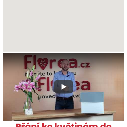
Xxx
Přání ke květinám do