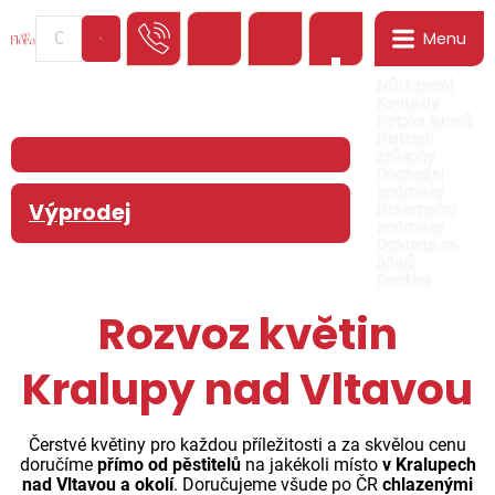
Menu
0
Můj Floreář
Kontakty
Poloha kurýrů
Platební
způsoby
Obchodní
podmínky
Výprodej
Reklamační
podmínky
Ochrana os.
údajů
Cookies
Rozvoz květin
Kralupy nad Vltavou
Čerstvé květiny pro každou příležitosti a za skvělou cenu
doručíme
přímo od pěstitelů
na jakékoli místo
v Kralupech
nad Vltavou a okolí
. Doručujeme všude po ČR
chlazenými