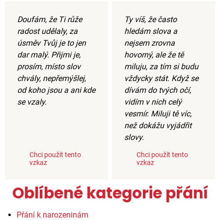
Doufám, že Ti růže
Ty víš, že často
radost udělaly, za
hledám slova a
úsměv Tvůj je to jen
nejsem zrovna
dar malý. Přijmi je,
hovorný, ale že tě
prosím, místo slov
miluju, za tím si budu
chvály, nepřemýšlej,
vždycky stát. Když se
od koho jsou a ani kde
dívám do tvých očí,
se vzaly.
vidím v nich celý
vesmír. Miluji tě víc,
než dokážu vyjádřit
slovy.
Chci použít tento
Chci použít tento
vzkaz
vzkaz
Oblíbené kategorie přání
Přání k narozeninám