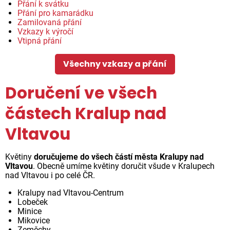
Přání k svátku
Přání pro kamarádku
Zamilovaná přání
Vzkazy k výročí
Vtipná přání
Všechny vzkazy a přání
Doručení ve všech
částech Kralup nad
Vltavou
Květiny
doručujeme do všech částí města Kralupy nad
Vltavou
. Obecně umíme květiny doručit všude v Kralupech
nad Vltavou i po celé ČR.
Kralupy nad Vltavou-Centrum
Lobeček
Minice
Mikovice
Zeměchy