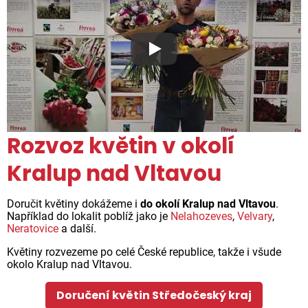
Proč jsou květiny z Florea ta
Rozvoz květin v okolí
Kralup nad Vltavou
Doručit květiny dokážeme i
do okolí Kralup nad Vltavou
.
Například do lokalit poblíž jako je
Nelahozeves
,
Velvary
,
Neratovice
a další.
Květiny rozvezeme po celé České republice, takže i všude
okolo Kralup nad Vltavou.
Doručení květin Středočeský kraj