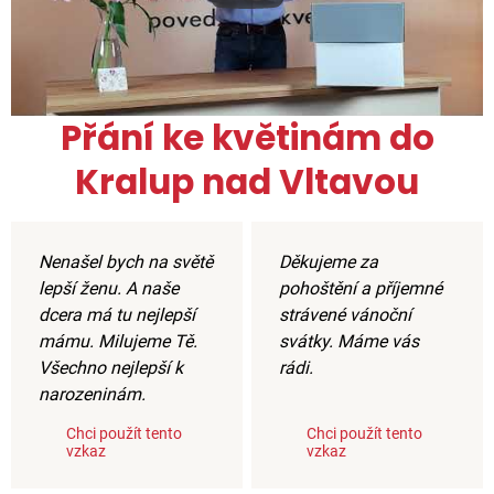
Přání ke květinám do
Kralup nad Vltavou
Nenašel bych na světě
Děkujeme za
lepší ženu. A naše
pohoštění a příjemné
dcera má tu nejlepší
strávené vánoční
mámu. Milujeme Tě.
svátky. Máme vás
Všechno nejlepší k
rádi.
narozeninám.
Chci použít tento
Chci použít tento
vzkaz
vzkaz