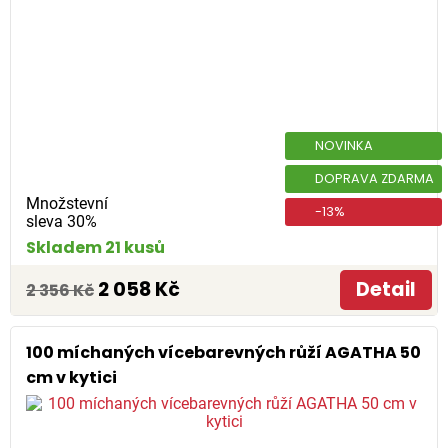
NOVINKA
DOPRAVA ZDARMA
Množstevní
-13%
sleva 30%
Skladem 21 kusů
2 058 Kč
Detail
2 356 Kč
100 míchaných vícebarevných růží AGATHA 50
cm v kytici