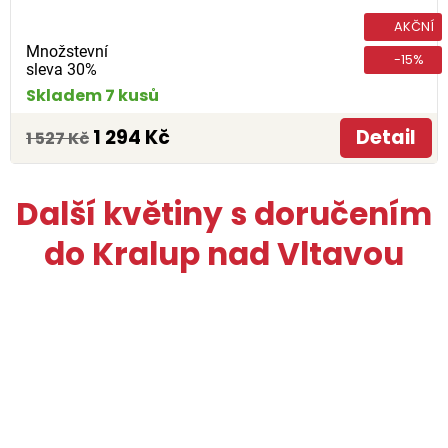
AKČNÍ
Množstevní
-15%
sleva 30%
Skladem 7 kusů
1 294 Kč
Detail
1 527 Kč
Další květiny s doručením
do Kralup nad Vltavou