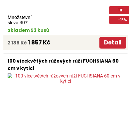
TIP
Množstevní
-15%
sleva 30%
Skladem 53 kusů
1 857 Kč
Detail
2 188 Kč
100 vícekvětých růžových růží FUCHSIANA 60
cm v kytici