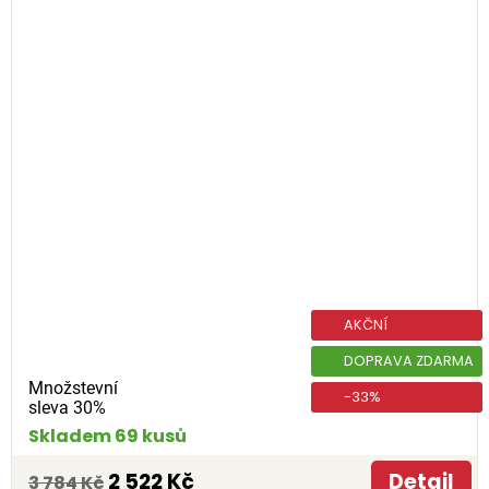
AKČNÍ
DOPRAVA ZDARMA
Množstevní
-33%
sleva 30%
Skladem 69 kusů
2 522 Kč
Detail
3 784 Kč