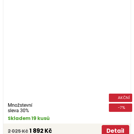
AKČNÍ
Množstevní
-7%
sleva 30%
Skladem 19 kusů
1 892 Kč
Detail
2 025 Kč