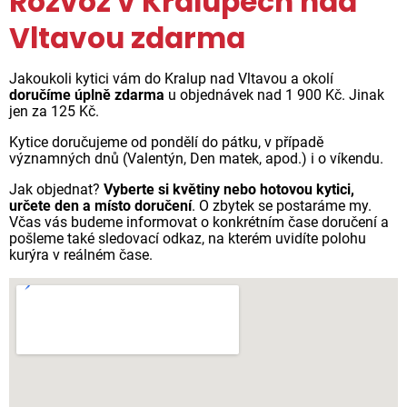
Rozvoz v Kralupech nad
Vltavou zdarma
Jakoukoli kytici vám do Kralup nad Vltavou a okolí
doručíme úplně zdarma
u objednávek nad 1 900 Kč. Jinak
jen za 125 Kč.
Kytice doručujeme od pondělí do pátku, v případě
významných dnů (Valentýn, Den matek, apod.) i o víkendu.
Jak objednat?
Vyberte si květiny nebo hotovou kytici,
určete den a místo doručení
. O zbytek se postaráme my.
Včas vás budeme informovat o konkrétním čase doručení a
pošleme také sledovací odkaz, na kterém uvidíte polohu
kurýra v reálném čase.