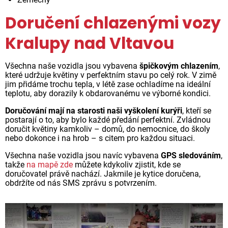
Doručení chlazenými vozy
Kralupy nad Vltavou
Všechna naše vozidla jsou vybavena
špičkovým chlazením
,
které udržuje květiny v perfektním stavu po celý rok. V zimě
jim přidáme trochu tepla, v létě zase ochladíme na ideální
teplotu, aby dorazily k obdarovanému ve výborné kondici.
Doručování mají na starosti naši vyškolení kurýři
, kteří se
postarají o to, aby bylo každé předání perfektní. Zvládnou
doručit květiny kamkoliv – domů, do nemocnice, do školy
nebo dokonce i na hrob – s citem pro každou situaci.
Všechna naše vozidla jsou navíc vybavena
GPS sledováním
,
takže
na mapě zde
můžete kdykoliv zjistit, kde se
doručovatel právě nachází. Jakmile je kytice doručena,
obdržíte od nás SMS zprávu s potvrzením.