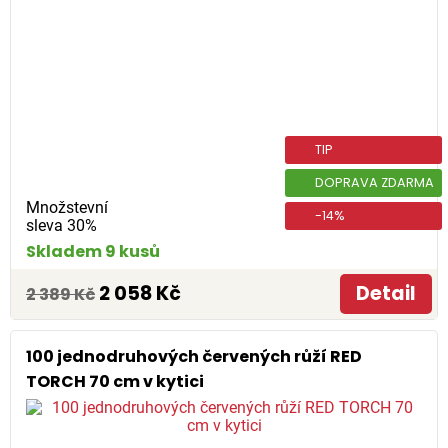
TIP
DOPRAVA ZDARMA
Množstevní
-14%
sleva 30%
Skladem 9 kusů
2 058 Kč
Detail
2 389 Kč
100 jednodruhových červených růží RED
TORCH 70 cm v kytici