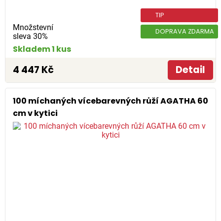
TIP
Množstevní
DOPRAVA ZDARMA
sleva 30%
Skladem 1 kus
4 447 Kč
Detail
100 míchaných vícebarevných růží AGATHA 60
cm v kytici