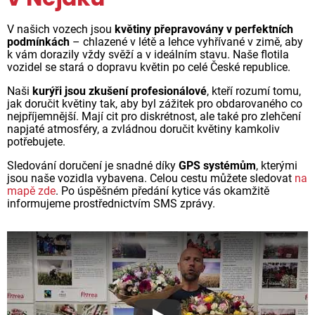
V našich vozech jsou
květiny přepravovány v perfektních
podmínkách
– chlazené v létě a lehce vyhřívané v zimě, aby
k vám dorazily vždy svěží a v ideálním stavu. Naše flotila
vozidel se stará o dopravu květin po celé České republice.
Naši
kurýři jsou zkušení profesionálové
, kteří rozumí tomu,
jak doručit květiny tak, aby byl zážitek pro obdarovaného co
nejpříjemnější. Mají cit pro diskrétnost, ale také pro zlehčení
napjaté atmosféry, a zvládnou doručit květiny kamkoliv
potřebujete.
Sledování doručení je snadné díky
GPS systémům
, kterými
jsou naše vozidla vybavena. Celou cestu můžete sledovat
na
mapě zde
. Po úspěšném předání kytice vás okamžitě
informujeme prostřednictvím SMS zprávy.