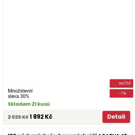
AKČNÍ
Množstevní
-7%
sleva 30%
Skladem 21 kusů
1 892 Kč
Detail
2 025 Kč