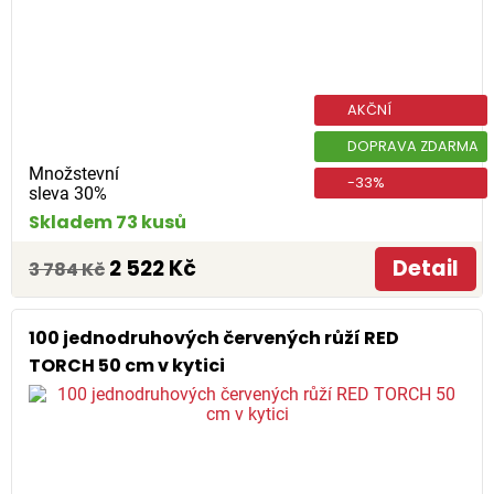
AKČNÍ
DOPRAVA ZDARMA
Množstevní
-33%
sleva 30%
Skladem 73 kusů
2 522 Kč
Detail
3 784 Kč
100 jednodruhových červených růží RED
TORCH 50 cm v kytici