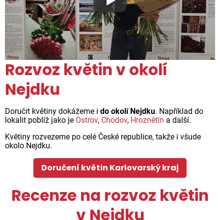
Proč jsou květiny z Florea ta
Rozvoz květin v okolí
Nejdku
Doručit květiny dokážeme i
do okolí Nejdku
. Například do
lokalit poblíž jako je
Ostrov
,
Chodov
,
Hroznětín
a další.
Květiny rozvezeme po celé České republice, takže i všude
okolo Nejdku.
Doručení květin Karlovarský kraj
Recenze na rozvoz květin
v Nejdku