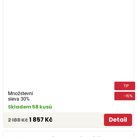
TIP
Množstevní
-15%
sleva 30%
Skladem 58 kusů
1 857 Kč
Detail
2 188 Kč