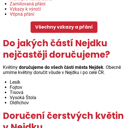
Zamilovaná přání
Vzkazy k výročí
Vtipná přání
Všechny vzkazy a přání
Do jakých částí Nejdku
nejčastěji doručujeme?
Květiny
doručujeme do všech částí města Nejdek
. Obecně
umíme květiny doručit všude v Nejdku i po celé ČR.
Lesík
Fojtov
Tisová
Vysoká Štola
Oldřichov
Doručení čerstvých květin
v Nejdku