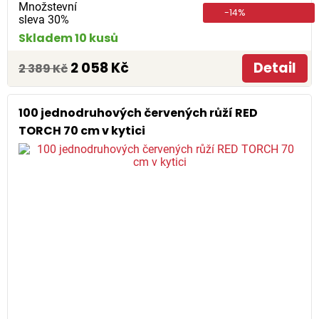
Množstevní
-14%
sleva 30%
Skladem 10 kusů
2 058 Kč
Detail
2 389 Kč
100 jednodruhových červených růží RED
TORCH 70 cm v kytici