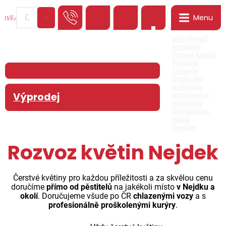
Menu
0
Můj Floreář
Kontakty
Poloha kurýrů
Platební
způsoby
Obchodní
podmínky
Výprodej
Reklamační
podmínky
Ochrana os.
údajů
Cookies
Rozvoz květin Nejdek
Čerstvé květiny pro každou příležitosti a za skvělou cenu
doručíme
přímo od pěstitelů
na jakékoli místo
v Nejdku a
okolí
. Doručujeme všude po ČR
chlazenými vozy
a s
profesionálně proškolenými kurýry
.