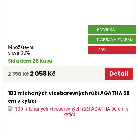
NOVINKA
DOPRAVA ZDARMA
Množstevní
-13%
sleva 30%
Skladem 26 kusů
2 058 Kč
Detail
2 356 Kč
100 míchaných vícebarevných růží AGATHA 50
cm v kytici