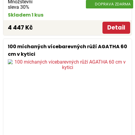
Množstevní
DOPRAVA ZDARMA
sleva 30%
Skladem 1 kus
4 447 Kč
Detail
100 míchaných vícebarevných růží AGATHA 60
cm v kytici