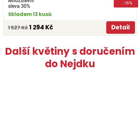
Množstevní
-15%
sleva 30%
Skladem 13 kusů
1 294 Kč
Detail
1 527 Kč
Další květiny s doručením
do Nejdku