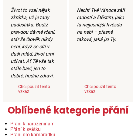
Život to vzal nějak
Nechť Tvé Vánoce září
zkrátka, už je tady
radostí a štěstím, jako
padesátka. Budiž
ta nejjasnější hvězda
pravdou dávné rčení,
na nebi – přesně
stár že člověk nikdy
taková, jaká jsi Ty.
není, když se cítí v
duši mlád, život umí
užívat. Ať Tě vše tak
stále baví, jen to
dobré, hodně zdraví.
Chci použít tento
Chci použít tento
vzkaz
vzkaz
Oblíbené kategorie přání
Přání k narozeninám
Přání k svátku
Přání pro kamarádku