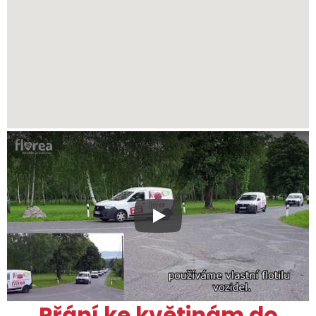
Xxx
Přání ke květinám do