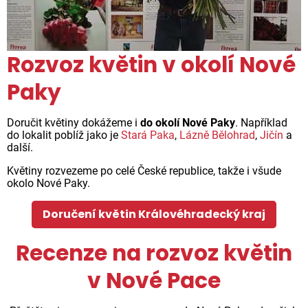
Rozvoz květin v okolí Nové
Paky
Doručit květiny dokážeme i
do okolí Nové Paky
. Například
do lokalit poblíž jako je
Stará Paka
,
Lázně Bělohrad
,
Jičín
a
další.
Květiny rozvezeme po celé České republice, takže i všude
okolo Nové Paky.
Doručení květin Královéhradecký kraj
Recenze na rozvoz květin
v Nové Pace