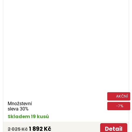
AKČNÍ
Množstevní
-7%
sleva 30%
Skladem 19 kusů
1 892 Kč
Detail
2 025 Kč