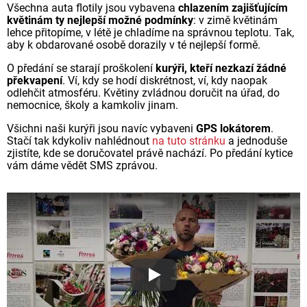
Všechna auta flotily jsou vybavena
chlazením zajišťujícím
květinám ty nejlepší možné podmínky
: v zimě květinám
lehce přitopíme, v létě je chladíme na správnou teplotu. Tak,
aby k obdarované osobě dorazily v té nejlepší formě.
O předání se starají proškolení
kurýři, kteří nezkazí žádné
překvapení
. Ví, kdy se hodí diskrétnost, ví, kdy naopak
odlehčit atmosféru. Květiny zvládnou doručit na úřad, do
nemocnice, školy a kamkoliv jinam.
Všichni naši kurýři jsou navíc vybaveni
GPS lokátorem
.
Stačí tak kdykoliv nahlédnout
na tuto stránku
a jednoduše
zjistíte, kde se doručovatel právě nachází. Po předání kytice
vám dáme vědět SMS zprávou.
Proč jsou květiny z Florea ta