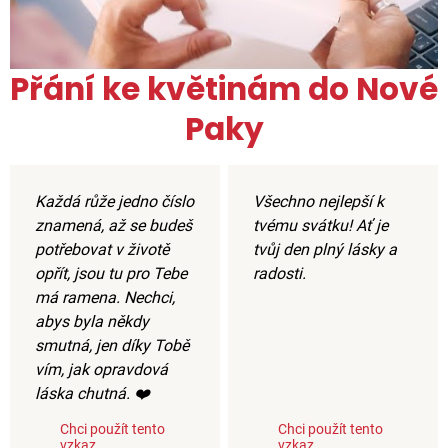
Přání ke květinám do Nové
Paky
Každá růže jedno číslo
Všechno nejlepší k
znamená, až se budeš
tvému svátku! Ať je
potřebovat v životě
tvůj den plný lásky a
opřít, jsou tu pro Tebe
radosti.
má ramena. Nechci,
abys byla někdy
smutná, jen díky Tobě
vím, jak opravdová
láska chutná. ❤️
Chci použít tento
Chci použít tento
vzkaz
vzkaz