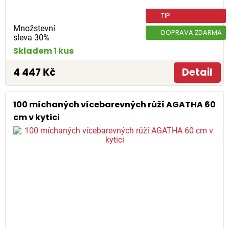
TIP
Množstevní
DOPRAVA ZDARMA
sleva 30%
Skladem 1 kus
4 447 Kč
Detail
100 míchaných vícebarevných růží AGATHA 60
cm v kytici