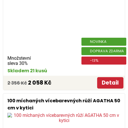
NOVINKA
DOPRAVA ZDARMA
Množstevní
-13%
sleva 30%
Skladem 21 kusů
2 058 Kč
Detail
2 356 Kč
100 míchaných vícebarevných růží AGATHA 50
cm v kytici