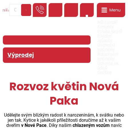
Menu
0
Můj Floreář
Kontakty
Poloha kurýrů
Platební
způsoby
Obchodní
podmínky
Výprodej
Reklamační
podmínky
Ochrana os.
údajů
Cookies
Rozvoz květin Nová
Paka
Udělejte svým blízkým radost k narozeninám, k svátku nebo
jen tak. Kytice k jakékoli příležitosti doručíme až k vašim
dveřím
v Nové Pace
. Díky našim
chlazeným vozům
navíc