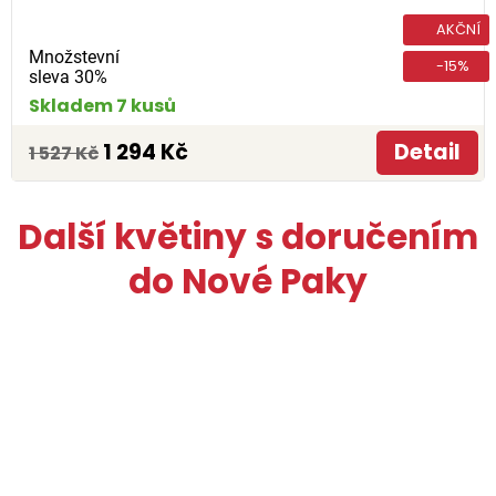
AKČNÍ
Množstevní
-15%
sleva 30%
Skladem 7 kusů
1 294 Kč
Detail
1 527 Kč
Další květiny s doručením
do Nové Paky