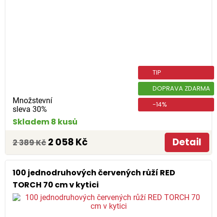
TIP
DOPRAVA ZDARMA
Množstevní
-14%
sleva 30%
Skladem 8 kusů
2 058 Kč
Detail
2 389 Kč
100 jednodruhových červených růží RED
TORCH 70 cm v kytici