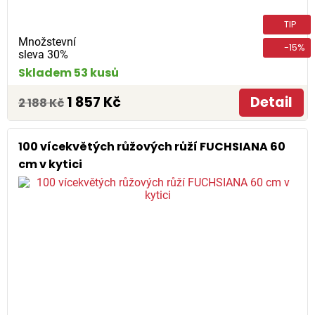
TIP
Množstevní
-15%
sleva 30%
Skladem 53 kusů
1 857 Kč
Detail
2 188 Kč
100 vícekvětých růžových růží FUCHSIANA 60
cm v kytici