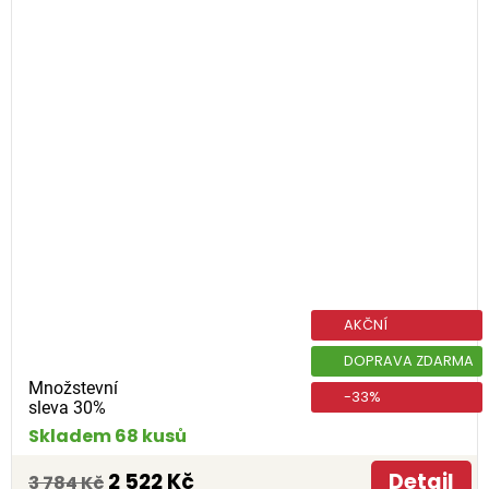
AKČNÍ
DOPRAVA ZDARMA
Množstevní
-33%
sleva 30%
Skladem 68 kusů
2 522 Kč
Detail
3 784 Kč