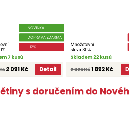
NOVINKA
DOPRAVA ZDARMA
evní
Množstevní
-12%
30%
sleva 30%
em 7 kusů
Skladem 22 kusů
2 091 Kč
Detail
1 892 Kč
D
Kč
2 025 Kč
větiny s doručením do Novéh