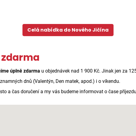
Celá nabídka do Nového Jičína
ě zdarma
číme úplně zdarma
u objednávek nad 1 900 Kč. Jinak jen za 125
ýznamných dnů (Valentýn, Den matek, apod.) i o víkendu.
 místo a čas doručení a my vás budeme informovat o čase příjez