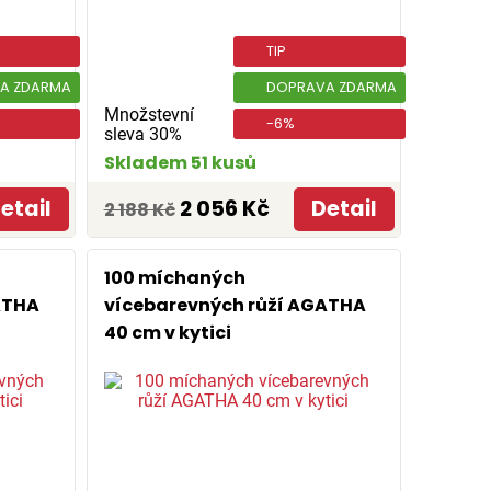
TIP
A ZDARMA
DOPRAVA ZDARMA
Množstevní
-6%
sleva 30%
Skladem 51 kusů
etail
2 056 Kč
Detail
2 188 Kč
100 míchaných
ATHA
vícebarevných růží AGATHA
40 cm v kytici