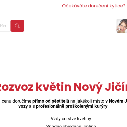
Očekáváte doručení kytice? Z
Rozvoz květin Nový Jičí
ou cenu doručíme
přímo od pěstitelů
na jakékoli místo
v Novém Ji
vozy
a s
profesionálně proškolenými kurýry
.
Vždy čerstvé květiny
Snadné objednání online