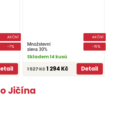
AKČNÍ
AKČNÍ
Množstevní
-7%
-15%
sleva 30%
Skladem 14 kusů
etail
1 294 Kč
Detail
1 527 Kč
o Jičína