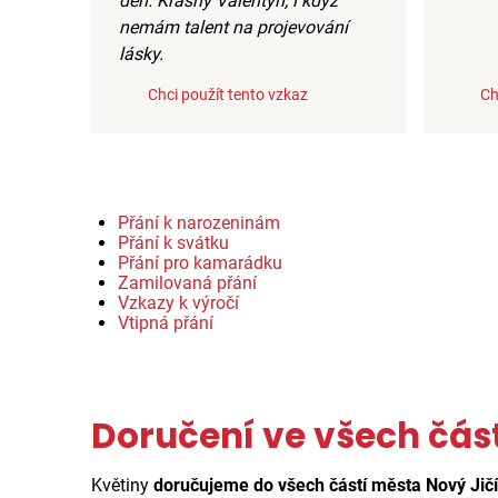
den. Krásný Valentýn, i když
nemám talent na projevování
lásky.
Chci použít tento vzkaz
Ch
Přání k narozeninám
Přání k svátku
Přání pro kamarádku
Zamilovaná přání
Vzkazy k výročí
Vtipná přání
Doručení ve všech čás
Květiny
doručujeme do všech částí města Nový Jič