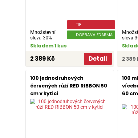
TIP
Množstevní
Množst
DOPRAVA ZDARMA
sleva 30%
sleva 
Skladem 1 kus
Sklad
2 389 Kč
Detail
2 389 
100 jednodruhových
100 m
červených růží RED RIBBON 50
víceb
cm v kytici
60 cm 