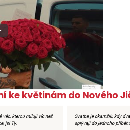
x
ní ke květinám do Nového Ji
 věc, kterou miluji víc než
Svatba je okamžik, kdy dva
, jsi Ty.
splývají do jednoho příběhu