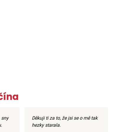
čína
 sny
Děkuji ti za to, že jsi se o mě tak
.
hezky starala.