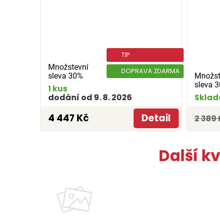
TIP
Množstevní
DOPRAVA ZDARMA
sleva 30%
Množst
sleva 
1 kus
dodání od 9. 8. 2026
Sklad
4 447 Kč
Detail
2 389 
Další k