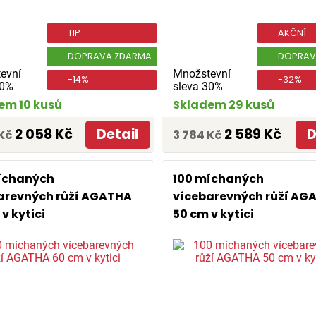
TIP
AKČNÍ
DOPRAVA ZDARMA
DOPRAV
evní
Množstevní
-14%
-32%
30%
sleva 30%
em 10 kusů
Skladem 29 kusů
2 058 Kč
Detail
2 589 Kč
D
Kč
3 784 Kč
íchaných
100 míchaných
arevných růží AGATHA
vícebarevných růží AG
v kytici
50 cm v kytici