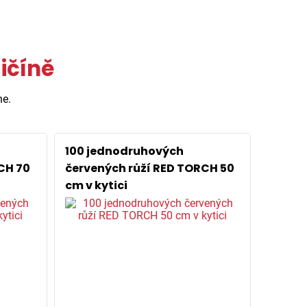
ičíně
ne.
100 jednodruhových
CH 70
červených růží RED TORCH 50
cm v kytici