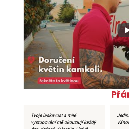
Xx
Přá
Tvoje laskavost a milé
Jediná
vystupování mě okouzlují každý
Vánoce