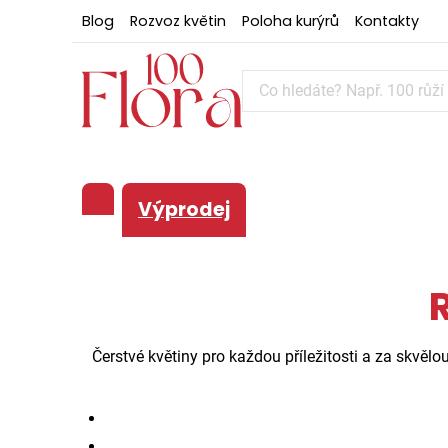
Blog
Rozvoz květin
Poloha kurýrů
Kontakty
Výprodej
Čerstvé květiny pro každou příležitosti a za skvěl