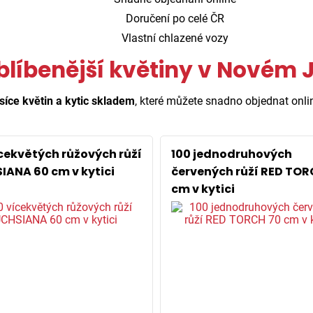
Doručení po celé ČR
Vlastní chlazené vozy
blíbenější květiny v Novém J
síce květin a kytic skladem
, které můžete snadno objednat onli
ícekvětých růžových růží
100 jednodruhových
IANA 60 cm v kytici
červených růží RED TOR
cm v kytici