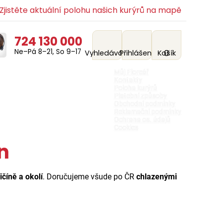
jistěte aktuální polohu našich kurýrů na mapě
724 130 000
Ne–Pá 8–21, So 9–17
0
Vyhledávání
Přihlášení
Košík
Můj Floreář
Kontakty
Poloha kurýrů
Platební způsoby
Obchodní podmínky
Reklamační podmínky
Ochrana os. údajů
Cookies
n
číně a okolí
. Doručujeme všude po ČR
chlazenými