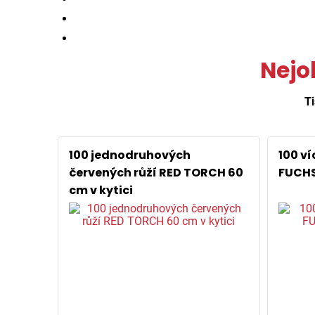
Nejo
Ti
100 jednodruhových
100 v
červených růží RED TORCH 60
FUCHS
cm v kytici