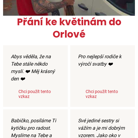
Přání ke květinám do
Orlové
Abys věděla, že na
Pro nejlepší rodiče k
Tebe stále někdo
výročí svatby ❤️
myslí. ❤️ Měj krásný
den ❤️
Chci použít tento
Chci použít tento
vzkaz
vzkaz
Babičko, posíláme Ti
Své jediné sestry si
kytičku pro radost.
vážím a je mi dobrým
Myslíme na Tebe a
vzorem. Jako oko v