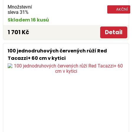
Množstevní
AKČNÍ
sleva 31%
Skladem 16 kusů
1 701 Kč
Detail
100 jednodruhových červených růží Red
Tacazzi+ 60 cm v kytici