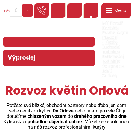
Menu
0
Můj Floreář
Kontakty
Poloha kurýrů
Platební
způsoby
Obchodní
podmínky
Výprodej
Reklamační
podmínky
Ochrana os.
údajů
Cookies
Rozvoz květin Orlová
Potěšte své blízké, obchodní partnery nebo třeba jen sami
sebe čerstvou kyticí.
Do Orlové
nebo jinam po celé ČR ji
doručíme
chlazeným vozem
do
druhého pracovního dne
.
Kytici stačí
pohodlně objednat online
. Můžete se spolehnout
na náš rozvoz profesionálními kurýry.