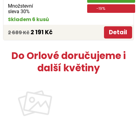
Množstevní
-19%
sleva 30%
Skladem 6 kusů
2 191 Kč
Detail
2 689 Kč
Do Orlové doručujeme i
další květiny