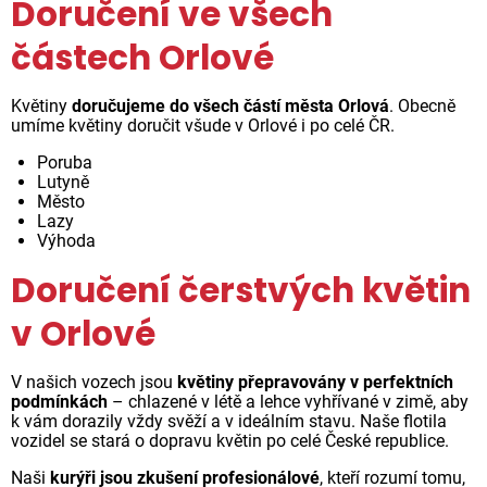
Doručení ve všech
částech Orlové
Květiny
doručujeme do všech částí města Orlová
. Obecně
umíme květiny doručit všude v Orlové i po celé ČR.
Poruba
Lutyně
Město
Lazy
Výhoda
Doručení čerstvých květin
v Orlové
V našich vozech jsou
květiny přepravovány v perfektních
podmínkách
– chlazené v létě a lehce vyhřívané v zimě, aby
k vám dorazily vždy svěží a v ideálním stavu. Naše flotila
vozidel se stará o dopravu květin po celé České republice.
Naši
kurýři jsou zkušení profesionálové
, kteří rozumí tomu,