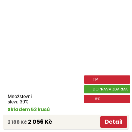
TIP
DOPRAVA ZDARMA
Množstevní
-6%
sleva 30%
Skladem 53 kusů
2 056 Kč
Detail
2 188 Kč