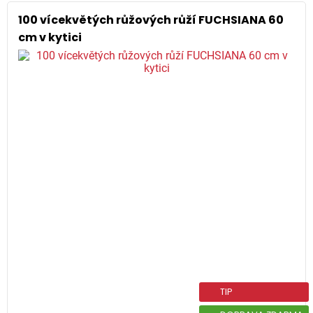
100 vícekvětých růžových růží FUCHSIANA 60
cm v kytici
TIP