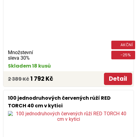
AKČNÍ
Množstevní
-25%
sleva 30%
Skladem 18 kusů
1 792 Kč
Detail
2 389 Kč
100 jednodruhových červených růží RED
TORCH 40 cm v kytici