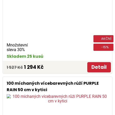
AKČNÍ
Množstevní
-15%
sleva 30%
Skladem 25 kusů
1 294 Kč
Detail
1 527 Kč
100 míchaných vícebarevných růží PURPLE
RAIN 50 cm v kytici