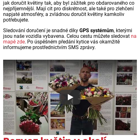
jak doručit květiny tak, aby byl zážitek pro obdarovaného co
nejpříjemnější. Mají cit pro diskrétnost, ale také pro zlehčení
napjaté atmosféry, a zvládnou doručit květiny kamkoliv
potřebujete.
Sledování doručení je snadné díky
GPS systémům
, kterými
jsou naše vozidla vybavena. Celou cestu můžete sledovat
na
mapě zde
. Po úspěšném předání kytice vás okamžitě
informujeme prostřednictvím SMS zprávy.
Proč jsou květiny z Florea ta