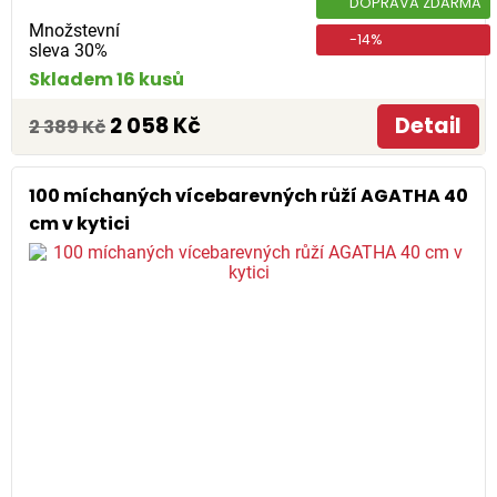
DOPRAVA ZDARMA
Množstevní
-14%
sleva 30%
Skladem 16 kusů
2 058 Kč
Detail
2 389 Kč
100 míchaných vícebarevných růží AGATHA 40
cm v kytici