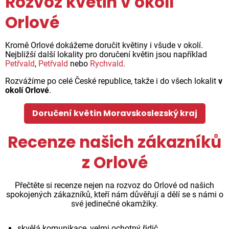
Rozvoz květin v okolí
Orlové
Kromě Orlové dokážeme doručit květiny i všude v okolí.
Nejbližší další lokality pro doručení květin jsou například
Petřvald
,
Petřvald
nebo
Rychvald
.
Rozvážíme po celé České republice, takže i do všech lokalit
v
okolí Orlové
.
Doručení květin Moravskoslezský kraj
Recenze našich zákazníků
z Orlové
Přečtěte si recenze nejen na rozvoz do Orlové od našich
spokojených zákazníků, kteří nám důvěřují a dělí se s námi o
své jedinečné okamžiky.
skvělá komunikace, velmi ochotný řidič