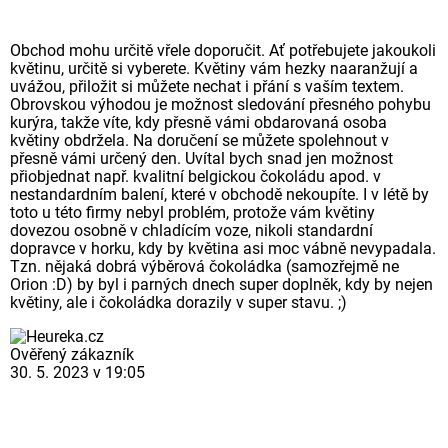
Obchod mohu určitě vřele doporučit. Ať potřebujete jakoukoli
květinu, určitě si vyberete. Květiny vám hezky naaranžují a
uvážou, přiložit si můžete nechat i přání s vaším textem.
Obrovskou výhodou je možnost sledování přesného pohybu
kurýra, takže víte, kdy přesně vámi obdarovaná osoba
květiny obdržela. Na doručení se můžete spolehnout v
přesně vámi určený den. Uvítal bych snad jen možnost
přiobjednat např. kvalitní belgickou čokoládu apod. v
nestandardním balení, které v obchodě nekoupíte. I v létě by
toto u této firmy nebyl problém, protože vám květiny
dovezou osobně v chladícím voze, nikoli standardní
dopravce v horku, kdy by květina asi moc vábně nevypadala.
Tzn. nějaká dobrá výběrová čokoládka (samozřejmě ne
Orion :D) by byl i parných dnech super doplněk, kdy by nejen
květiny, ale i čokoládka dorazily v super stavu. ;)
Ověřený zákazník
30. 5. 2023 v 19:05