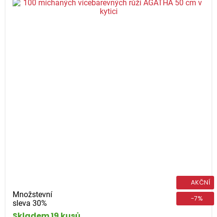
AKČNÍ
Množstevní
-7%
sleva 30%
Skladem 19 kusů