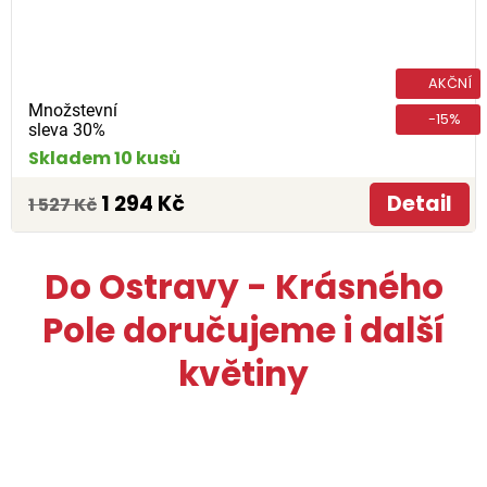
AKČNÍ
Množstevní
-15%
sleva 30%
Skladem 10 kusů
1 294 Kč
Detail
1 527 Kč
Do Ostravy - Krásného
Pole doručujeme i další
květiny