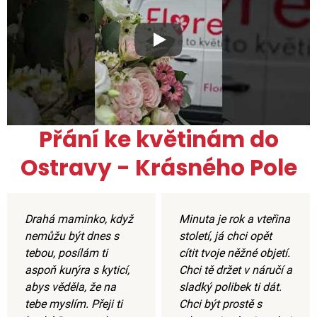
Xxx
Přání ke květinám do
Ostravy - Krásného Pole
Drahá maminko, když
Minuta je rok a vteřina
nemůžu být dnes s
století, já chci opět
tebou, posílám ti
cítit tvoje něžné objetí.
aspoň kurýra s kyticí,
Chci tě držet v náručí a
abys věděla, že na
sladký polibek ti dát.
tebe myslím. Přeji ti
Chci být prostě s