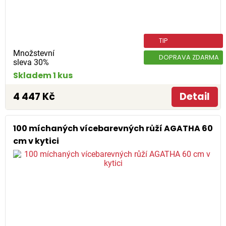
TIP
Množstevní
DOPRAVA ZDARMA
sleva 30%
Skladem 1 kus
4 447 Kč
Detail
100 míchaných vícebarevných růží AGATHA 60
cm v kytici