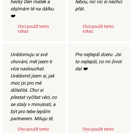
hezký Den matek a
tebou, nic víc si nechci
objímám tě na dálku.
přát.
❤️
Chci použít tento
Chci použít tento
vzkaz
vzkaz
Uvědomuju si své
Pro nejlepší dceru. Jsi
chování, měl jsem ti
to nejlepší, co mi život
více naslouchat.
dal ❤️
Uvědomil jsem si, jak
moc jsi pro mě
důležitá. Chci si
přestat vyčítat věci, co
se staly v minulosti, a
být pro tebe lepším
partnerem. Miluju tě.
Chci použít tento
Chci použít tento