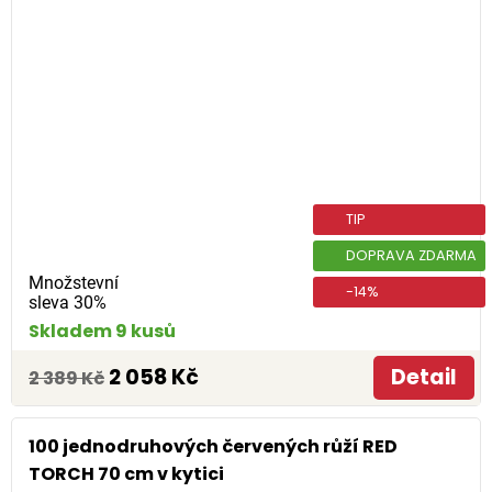
TIP
DOPRAVA ZDARMA
Množstevní
-14%
sleva 30%
Skladem 9 kusů
2 058 Kč
Detail
2 389 Kč
100 jednodruhových červených růží RED
TORCH 70 cm v kytici