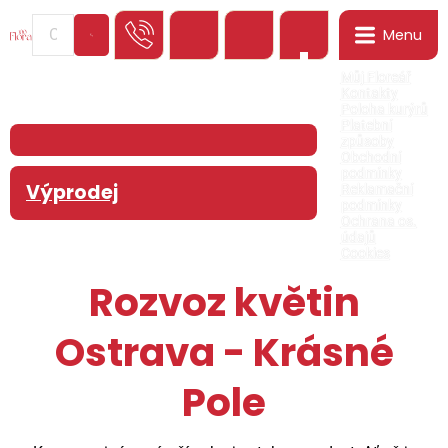
Menu
0
Můj Floreář
Kontakty
Poloha kurýrů
Platební
způsoby
Obchodní
podmínky
Výprodej
Reklamační
podmínky
Ochrana os.
údajů
Cookies
Rozvoz květin
Ostrava - Krásné
Pole