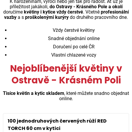
K narozeninám, výročí nebo jen tak pro radost. Ať už je
příležitost jakákoli,
do Ostravy - Krásného Pole a okolí
doručíme
květiny i kytice vždy čerstvé
. Včetně
profesionální
vazby
a s
proškolenými kurýry
do druhého pracovního dne.
Vždy čerstvé květiny
Snadné objednání online
Doručení po celé ČR
Vlastní chlazené vozy
Nejoblíbenější květiny v
Ostravě - Krásném Poli
Tisíce květin a kytic skladem
, které můžete snadno objednat
online.
100 jednodruhových červených růží RED
TORCH 60 cm v kytici