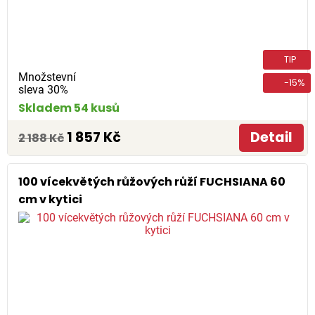
TIP
Množstevní
-15%
sleva 30%
Skladem 54 kusů
1 857 Kč
Detail
2 188 Kč
100 vícekvětých růžových růží FUCHSIANA 60
cm v kytici