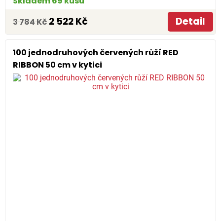
Skladem 69 kusů
2 522 Kč
Detail
3 784 Kč
100 jednodruhových červených růží RED
RIBBON 50 cm v kytici