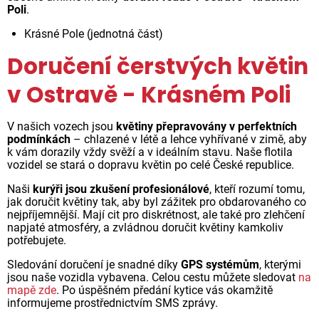
Poli
.
Krásné Pole (jednotná část)
Doručení čerstvých květin
v Ostravě - Krásném Poli
V našich vozech jsou
květiny přepravovány v perfektních
podmínkách
– chlazené v létě a lehce vyhřívané v zimě, aby
k vám dorazily vždy svěží a v ideálním stavu. Naše flotila
vozidel se stará o dopravu květin po celé České republice.
Naši
kurýři jsou zkušení profesionálové
, kteří rozumí tomu,
jak doručit květiny tak, aby byl zážitek pro obdarovaného co
nejpříjemnější. Mají cit pro diskrétnost, ale také pro zlehčení
napjaté atmosféry, a zvládnou doručit květiny kamkoliv
potřebujete.
Sledování doručení je snadné díky
GPS systémům
, kterými
jsou naše vozidla vybavena. Celou cestu můžete sledovat
na
mapě zde
. Po úspěšném předání kytice vás okamžitě
informujeme prostřednictvím SMS zprávy.