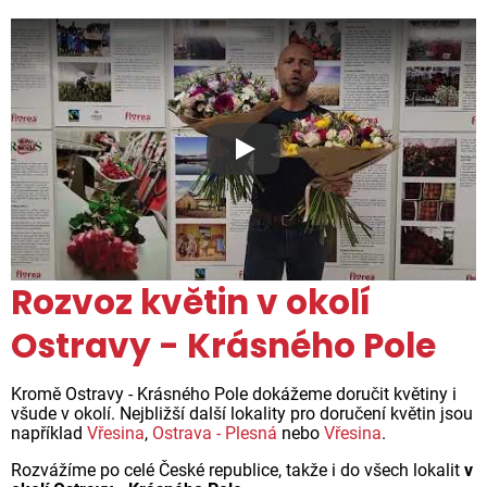
Proč jsou květiny z Florea ta
Rozvoz květin v okolí
Ostravy - Krásného Pole
Kromě Ostravy - Krásného Pole dokážeme doručit květiny i
všude v okolí. Nejbližší další lokality pro doručení květin jsou
například
Vřesina
,
Ostrava - Plesná
nebo
Vřesina
.
Rozvážíme po celé České republice, takže i do všech lokalit
v