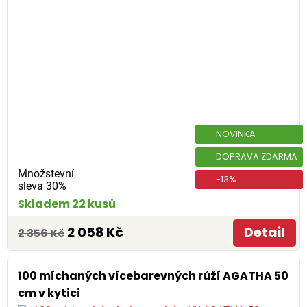
NOVINKA
DOPRAVA ZDARMA
Množstevní
-13%
sleva 30%
Skladem 22 kusů
2 058 Kč
Detail
2 356 Kč
100 míchaných vícebarevných růží AGATHA 50
cm v kytici