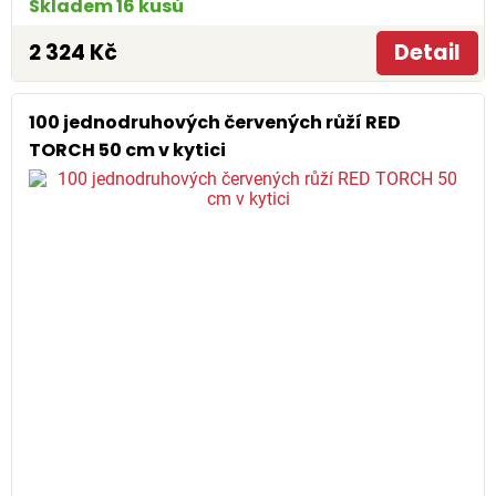
Skladem 16 kusů
2 324 Kč
Detail
100 jednodruhových červených růží RED
TORCH 50 cm v kytici