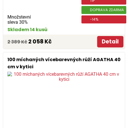
TIP
DOPRAVA ZDARMA
Množstevní
-14%
sleva 30%
Skladem 14 kusů
2 058 Kč
Detail
2 389 Kč
100 míchaných vícebarevných růží AGATHA 40
cm v kytici