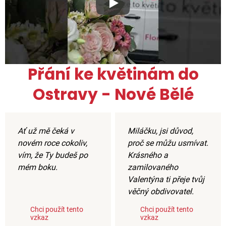
Xxx
Přání ke květinám do
Ostravy - Nové Bělé
Ať už mě čeká v
Miláčku, jsi důvod,
novém roce cokoliv,
proč se můžu usmívat.
vím, že Ty budeš po
Krásného a
mém boku.
zamilovaného
Valentýna ti přeje tvůj
věčný obdivovatel.
Chci použít tento
Chci použít tento
vzkaz
vzkaz