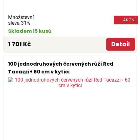
Množstevní
AKČNÍ
sleva 31%
Skladem 15 kusů
1 701 Kč
Detail
100 jednodruhových červených růží Red
Tacazzi+ 60 cm v kytici