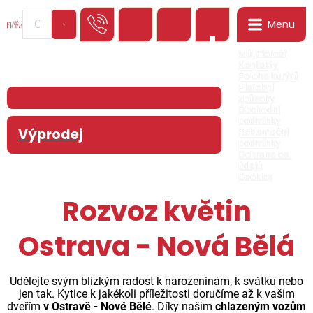
Menu
0
Můj Floreář
Kontakty
Poloha kurýrů
Platební
způsoby
Obchodní
podmínky
Výprodej
Reklamační
podmínky
Ochrana os.
údajů
Cookies
Rozvoz květin
Ostrava - Nová Bělá
Udělejte svým blízkým radost k narozeninám, k svátku nebo
jen tak. Kytice k jakékoli příležitosti doručíme až k vašim
dveřím
v Ostravě - Nové Bělé
. Díky našim
chlazeným vozům