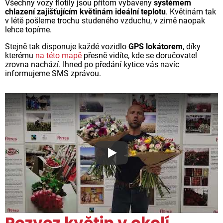
Všechny vozy flotily jsou přitom vybaveny
systémem
chlazení zajišťujícím květinám ideální teplotu
. Květinám tak
v létě pošleme trochu studeného vzduchu, v zimě naopak
lehce topíme.
Stejně tak disponuje každé vozidlo
GPS lokátorem
, díky
kterému
na této mapě
přesně vidíte, kde se doručovatel
zrovna nachází. Ihned po předání kytice vás navíc
informujeme SMS zprávou.
Proč jsou květiny z Florea ta
Rozvoz květin v okolí