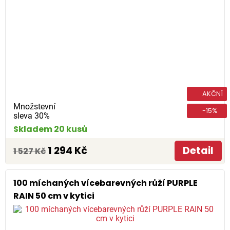
AKČNÍ
Množstevní
-15%
sleva 30%
Skladem 20 kusů
1 294 Kč
Detail
1 527 Kč
100 míchaných vícebarevných růží PURPLE
RAIN 50 cm v kytici