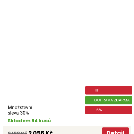
TIP
DOPRAVA ZDARMA
Množstevní
-6%
sleva 30%
Skladem 54 kusů
2 056 Kč
Detail
2 188 Kč