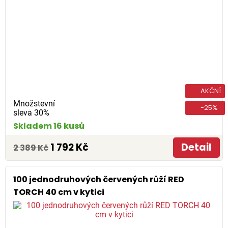
AKČNÍ
Množstevní
-25%
sleva 30%
Skladem 16 kusů
1 792 Kč
Detail
2 389 Kč
100 jednodruhových červených růží RED
TORCH 40 cm v kytici