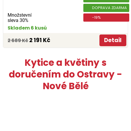
DOPRAVA ZDARMA
Množstevní
-19%
sleva 30%
Skladem 6 kusů
2 191 Kč
Detail
2 689 Kč
Kytice a květiny s
doručením do Ostravy -
Nové Bělé