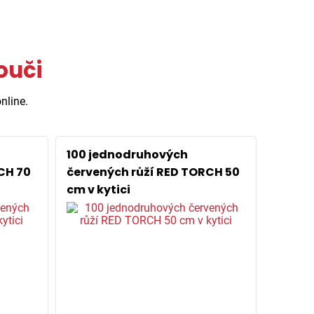
ouči
nline.
100 jednodruhových
CH 70
červených růží RED TORCH 50
cm v kytici