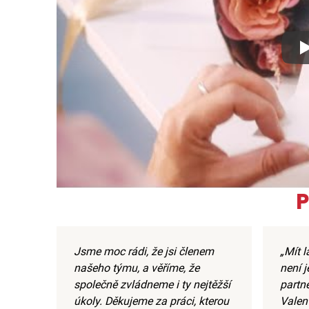
Xx
P
Jsme moc rádi, že jsi členem
„Mít 
našeho týmu, a věříme, že
není j
společně zvládneme i ty nejtěžší
partne
úkoly. Děkujeme za práci, kterou
Valent