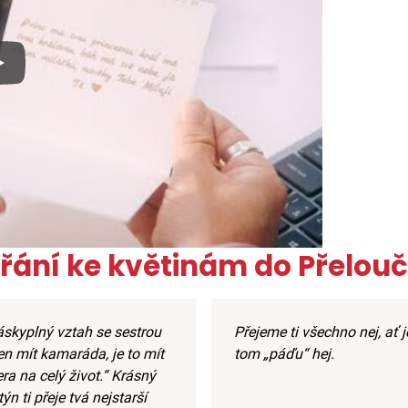
x
řání ke květinám do Přelou
láskyplný vztah se sestrou
Přejeme ti všechno nej, ať je
en mít kamaráda, je to mít
tom „páďu“ hej.
ra na celý život.“ Krásný
ýn ti přeje tvá nejstarší