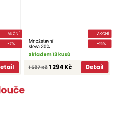
AKČNÍ
AKČNÍ
Množstevní
-7%
-15%
sleva 30%
Skladem 13 kusů
etail
1 294 Kč
Detail
1 527 Kč
louče