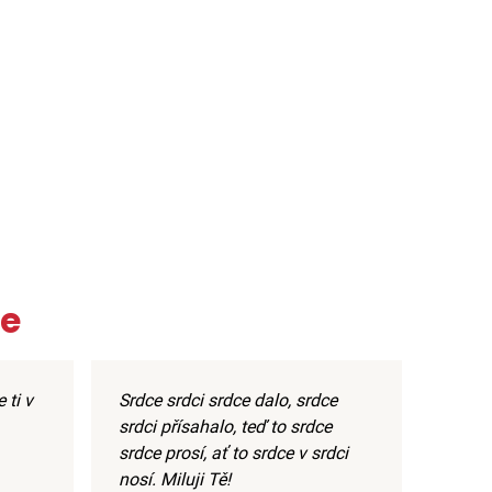
če
 ti v
Srdce srdci srdce dalo, srdce
srdci přísahalo, teď to srdce
srdce prosí, ať to srdce v srdci
nosí. Miluji Tě!