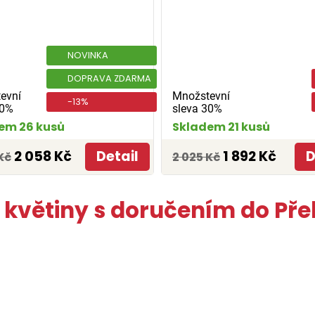
NOVINKA
DOPRAVA ZDARMA
evní
Množstevní
-13%
30%
sleva 30%
em 26 kusů
Skladem 21 kusů
2 058 Kč
Detail
1 892 Kč
D
Kč
2 025 Kč
í květiny s doručením do Pře