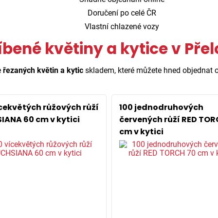
Doručení po celé ČR
Vlastní chlazené vozy
íbené květiny a kytice v Přel
e
řezaných květin a kytic
skladem, které můžete hned objednat o
ícekvětých růžových růží
100 jednodruhových
IANA 60 cm v kytici
červených růží RED TOR
cm v kytici