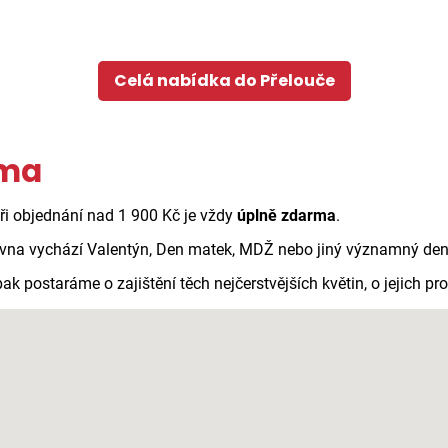
Celá nabídka do Přelouče
rma
Při objednání nad 1 900 Kč je vždy
úplně zdarma
.
vna vychází Valentýn, Den matek, MDŽ nebo jiný významný den n
pak postaráme o zajištění těch nejčerstvějších květin, o jejich p