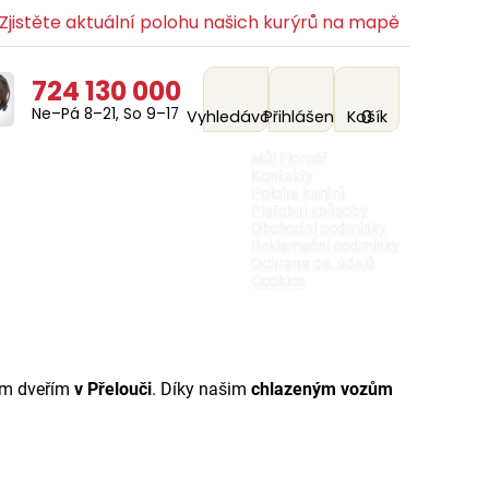
jistěte aktuální polohu našich kurýrů na mapě
724 130 000
Ne–Pá 8–21, So 9–17
0
Vyhledávání
Přihlášení
Košík
Můj Floreář
Kontakty
Poloha kurýrů
Platební způsoby
Obchodní podmínky
Reklamační podmínky
Ochrana os. údajů
Cookies
šim dveřím
v Přelouči
. Díky našim
chlazeným vozům