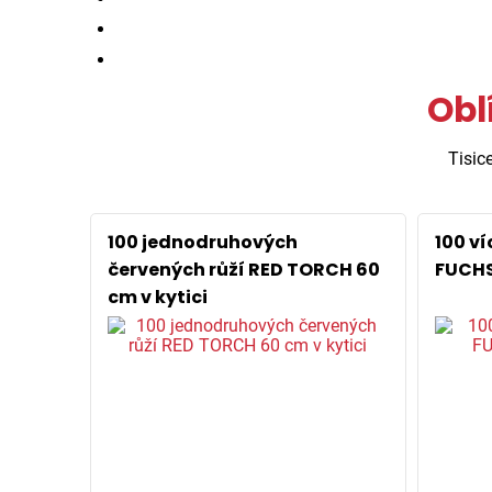
Obl
Tisic
100 jednodruhových
100 v
červených růží RED TORCH 60
FUCHS
cm v kytici