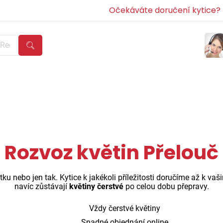
Očekáváte doručení kytice? Z
Rozvoz květin Přelouč
ku nebo jen tak. Kytice k jakékoli příležitosti doručíme až k va
navíc zůstávají
květiny čerstvé
po celou dobu přepravy.
Vždy čerstvé květiny
Snadné objednání online