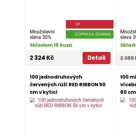
TIP
Množstevní
Množst
DOPRAVA ZDARMA
sleva 30%
sleva 
Skladem 16 kusů
Sklad
2 324 Kč
Detail
2 389 
100 jednodruhových
100 m
červených růží RED RIBBON 50
víceb
cm v kytici
60 cm 