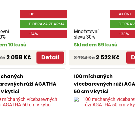
TIP
AKČNÍ
DOPRAVA ZDARMA
DOPRAV
evní
Množstevní
-14%
-33%
30%
sleva 30%
em 10 kusů
Skladem 69 kusů
2 058 Kč
Detail
2 522 Kč
D
Kč
3 784 Kč
íchaných
100 míchaných
arevných růží AGATHA
vícebarevných růží AG
v kytici
50 cm v kytici