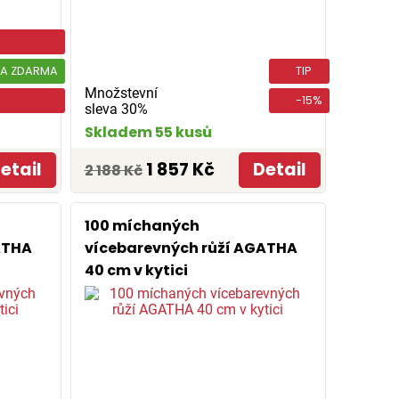
A ZDARMA
TIP
Množstevní
-15%
sleva 30%
Skladem 55 kusů
etail
1 857 Kč
Detail
2 188 Kč
100 míchaných
ATHA
vícebarevných růží AGATHA
40 cm v kytici