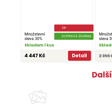
TIP
Množstevní
Množst
DOPRAVA ZDARMA
sleva 30%
sleva 
Skladem 1 kus
Sklad
4 447 Kč
Detail
2 356 
Dalš