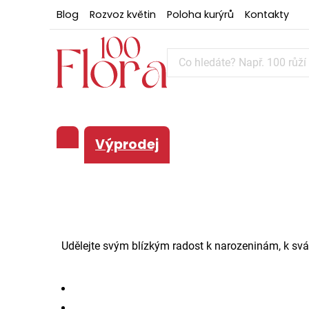
Blog
Rozvoz květin
Poloha kurýrů
Kontakty
Výprodej
Udělejte svým blízkým radost k narozeninám, k svát