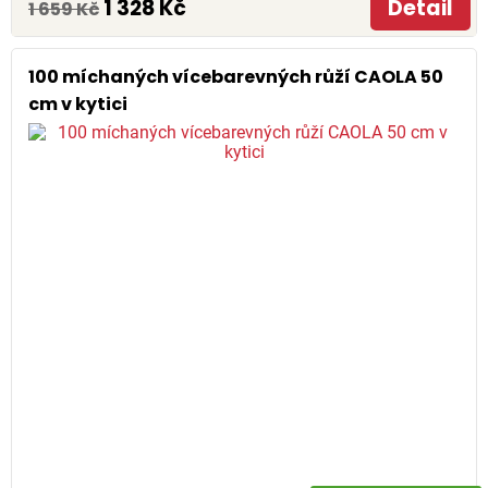
1 328 Kč
Detail
1 659 Kč
100 míchaných vícebarevných růží CAOLA 50
cm v kytici