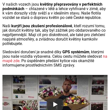
V našich vozech jsou
květiny přepravovány v perfektních
podmínkách
– chlazené v létě a lehce vyhřívané v zimě, aby
k vám dorazily vždy svěží a v ideálním stavu. Naše flotila
vozidel se stará o dopravu květin po celé České republice.
Naši
kurýři jsou zkušení profesionálové
, kteří rozumí tomu,
jak doručit květiny tak, aby byl zážitek pro obdarovaného co
nejpříjemnější. Mají cit pro diskrétnost, ale také pro zlehčení
napjaté atmosféry, a zvládnou doručit květiny kamkoliv
potřebujete.
Sledování doručení je snadné díky
GPS systémům
, kterými
jsou naše vozidla vybavena. Celou cestu můžete sledovat
na
mapě zde
. Po úspěšném předání kytice vás okamžitě
informujeme prostřednictvím SMS zprávy.
Proč jsou květiny z Florea ta