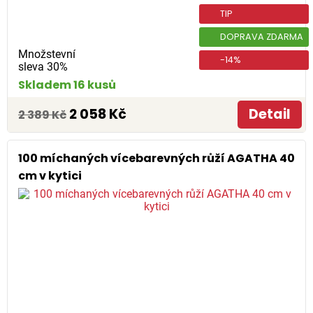
TIP
DOPRAVA ZDARMA
Množstevní
-14%
sleva 30%
Skladem 16 kusů
2 058 Kč
Detail
2 389 Kč
100 míchaných vícebarevných růží AGATHA 40
cm v kytici