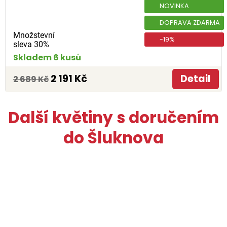
NOVINKA
DOPRAVA ZDARMA
Množstevní
-19%
sleva 30%
Skladem 6 kusů
2 191 Kč
Detail
2 689 Kč
Další květiny s doručením
do Šluknova