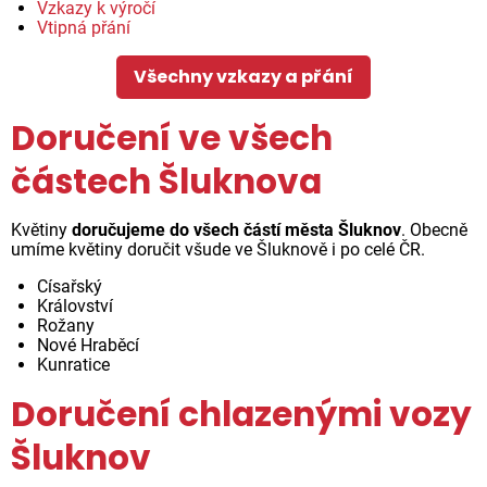
Vzkazy k výročí
Vtipná přání
Všechny vzkazy a přání
Doručení ve všech
částech Šluknova
Květiny
doručujeme do všech částí města Šluknov
. Obecně
umíme květiny doručit všude ve Šluknově i po celé ČR.
Císařský
Království
Rožany
Nové Hraběcí
Kunratice
Doručení chlazenými vozy
Šluknov