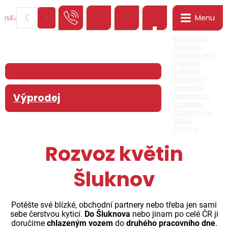
Menu
0
Můj Floreář
Kontakty
Poloha kurýrů
Platební
způsoby
Obchodní
podmínky
Výprodej
Reklamační
podmínky
Ochrana os.
údajů
Cookies
Rozvoz květin
Šluknov
Potěšte své blízké, obchodní partnery nebo třeba jen sami
sebe čerstvou kyticí.
Do Šluknova
nebo jinam po celé ČR ji
doručíme
chlazeným vozem
do
druhého pracovního dne
.