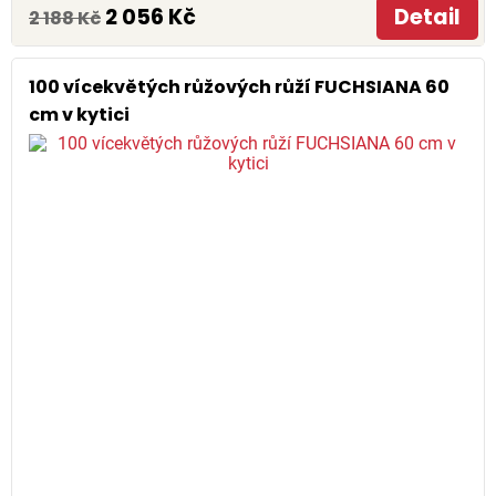
2 056 Kč
Detail
2 188 Kč
100 vícekvětých růžových růží FUCHSIANA 60
cm v kytici