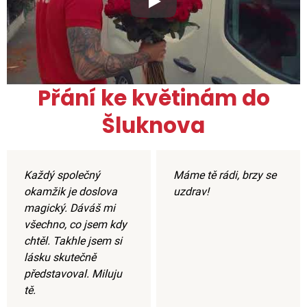
Xxx
Přání ke květinám do
Šluknova
Každý společný
Máme tě rádi, brzy se
okamžik je doslova
uzdrav!
magický. Dáváš mi
všechno, co jsem kdy
chtěl. Takhle jsem si
lásku skutečně
představoval. Miluju
tě.