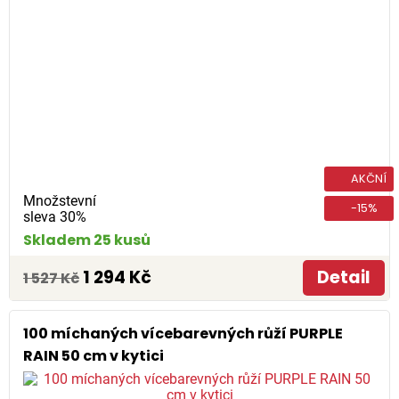
AKČNÍ
Množstevní
-15%
sleva 30%
Skladem 25 kusů
1 294 Kč
Detail
1 527 Kč
100 míchaných vícebarevných růží PURPLE
RAIN 50 cm v kytici