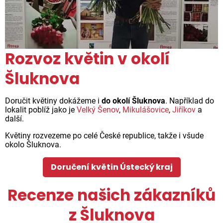
Rozvoz květin v okolí
Šluknova
Doručit květiny dokážeme i
do okolí Šluknova
. Například do
lokalit poblíž jako je
Velký Šenov
,
Mikulášovice
,
Jiříkov
a
další.
Květiny rozvezeme po celé České republice, takže i všude
okolo Šluknova.
Doručení květin Ústecký kraj
Recenze našich zákazníků
z Šluknova