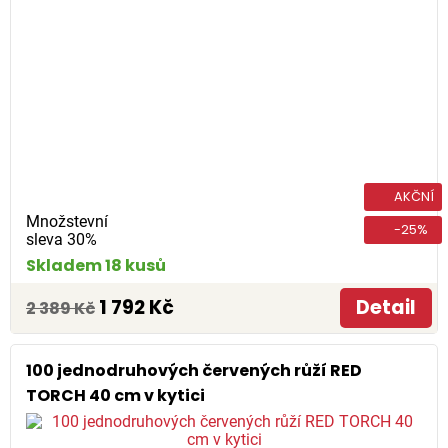
AKČNÍ
Množstevní
-25%
sleva 30%
Skladem 18 kusů
1 792 Kč
Detail
2 389 Kč
100 jednodruhových červených růží RED
TORCH 40 cm v kytici