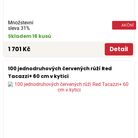
Množstevní
AKČNÍ
sleva 31%
Skladem 16 kusů
1 701 Kč
Detail
100 jednodruhových červených růží Red
Tacazzi+ 60 cm v kytici