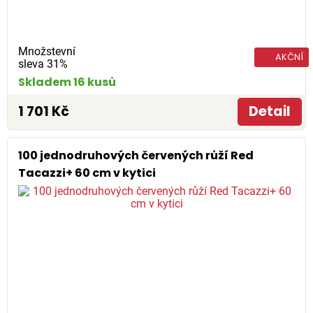
Množstevní
AKČNÍ
sleva 31%
Skladem 16 kusů
1 701 Kč
Detail
100 jednodruhových červených růží Red
Tacazzi+ 60 cm v kytici