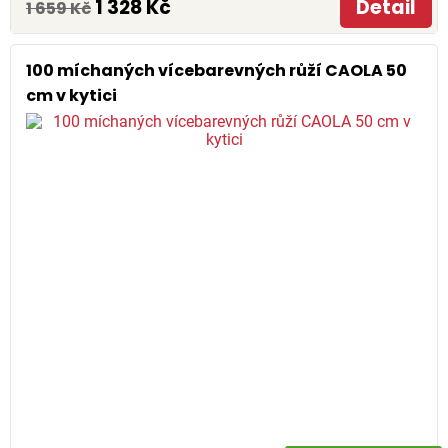
1 328 Kč
Detail
1 659 Kč
100 míchaných vícebarevných růží CAOLA 50
cm v kytici