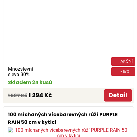
AKČNÍ
Množstevní
-15%
sleva 30%
Skladem 24 kusů
1 294 Kč
Detail
1 527 Kč
100 míchaných vícebarevných růží PURPLE
RAIN 50 cm v kytici