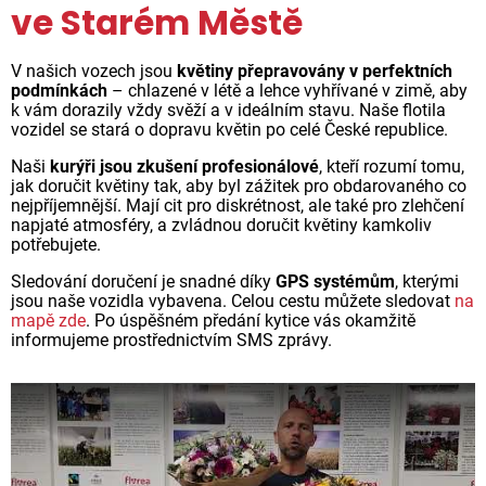
ve Starém Městě
V našich vozech jsou
květiny přepravovány v perfektních
podmínkách
– chlazené v létě a lehce vyhřívané v zimě, aby
k vám dorazily vždy svěží a v ideálním stavu. Naše flotila
vozidel se stará o dopravu květin po celé České republice.
Naši
kurýři jsou zkušení profesionálové
, kteří rozumí tomu,
jak doručit květiny tak, aby byl zážitek pro obdarovaného co
nejpříjemnější. Mají cit pro diskrétnost, ale také pro zlehčení
napjaté atmosféry, a zvládnou doručit květiny kamkoliv
potřebujete.
Sledování doručení je snadné díky
GPS systémům
, kterými
jsou naše vozidla vybavena. Celou cestu můžete sledovat
na
mapě zde
. Po úspěšném předání kytice vás okamžitě
informujeme prostřednictvím SMS zprávy.