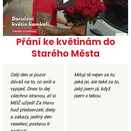
Xxx
Přání ke květinám do
Starého Města
Celý den si pozor
Miluji tě nejen za to,
dáváš na to, co sníš a
jaká jsi, ale také za to,
vypiješ. Dnes to dej
jaký jsem já, když
všechno stranou, ať si
jsem s tebou.
MDŽ užiješ! Za hlavu
hoď předsevzetí, diety
a zákazy, jediný den
veselení, postavu ti
nezkazí.