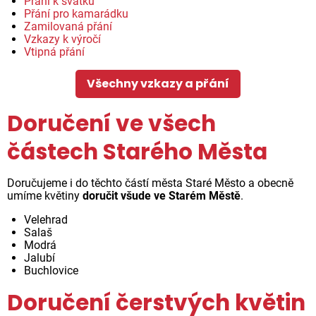
Přání k svátku
Přání pro kamarádku
Zamilovaná přání
Vzkazy k výročí
Vtipná přání
Všechny vzkazy a přání
Doručení ve všech
částech Starého Města
Doručujeme i do těchto částí města Staré Město a obecně
umíme květiny
doručit všude ve Starém Městě
.
Velehrad
Salaš
Modrá
Jalubí
Buchlovice
Doručení čerstvých květin