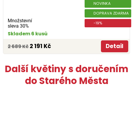
NOVINKA
DOPRAVA ZDARMA
Množstevní
-19%
sleva 30%
Skladem 6 kusů
2 191 Kč
Detail
2 689 Kč
Další květiny s doručením
do Starého Města