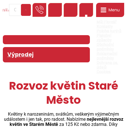
Menu
0
Můj Floreář
Kontakty
Poloha kurýrů
Platební
způsoby
Obchodní
podmínky
Výprodej
Reklamační
podmínky
Ochrana os.
údajů
Cookies
Rozvoz květin Staré
Město
Květiny k narozeninám, svátkům, veškerým výjimečným
událostem i jen tak, pro radost. Nabízíme
nejlevnější rozvoz
květin ve Starém Městě
za 125 Kč nebo zdarma. Díky