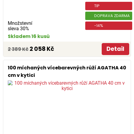
TIP
DOPRAVA ZDARMA
Množstevní
-14%
sleva 30%
Skladem 16 kusů
2 058 Kč
Detail
2 389 Kč
100 míchaných vícebarevných růží AGATHA 40
cm v kytici