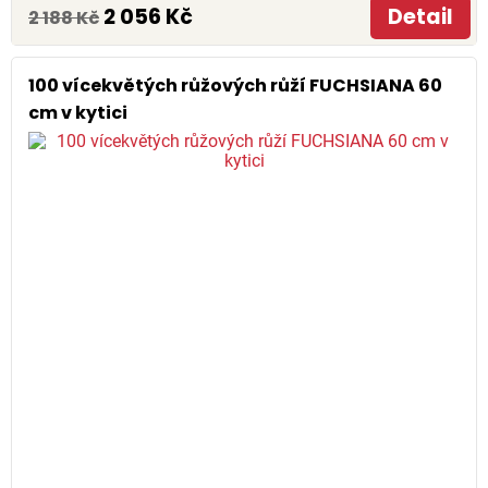
2 056 Kč
Detail
2 188 Kč
100 vícekvětých růžových růží FUCHSIANA 60
cm v kytici