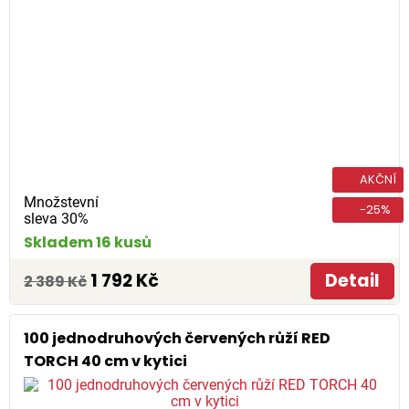
AKČNÍ
Množstevní
-25%
sleva 30%
Skladem 16 kusů
1 792 Kč
Detail
2 389 Kč
100 jednodruhových červených růží RED
TORCH 40 cm v kytici