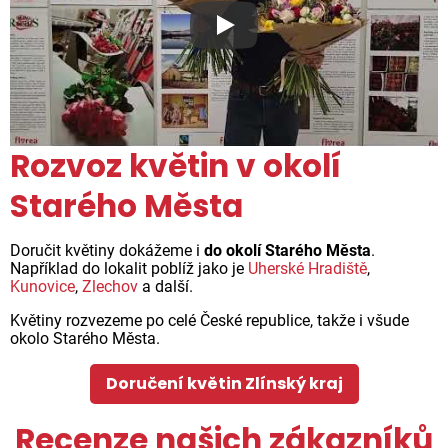
Proč jsou květiny z Florea ta
Rozvoz květin v okolí
Starého Města
Doručit květiny dokážeme i
do okolí Starého Města
.
Například do lokalit poblíž jako je
Uherské Hradiště
,
Kunovice
,
Zlechov
a další.
Květiny rozvezeme po celé České republice, takže i všude
okolo Starého Města.
Doručení květin Zlínský kraj
Recenze našich zákazníků