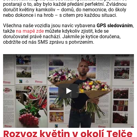
postarají o to, aby bylo každé předání perfektní. Zvládnou
doručit květiny kamkoliv – domů, do nemocnice, do školy
nebo dokonce i na hrob – s citem pro každou situaci.
Všechna naše vozidla jsou navíc vybavena
GPS sledováním
,
takže
na mapě zde
můžete kdykoliv zjistit, kde se
doručovatel právě nachází. Jakmile je kytice doručena,
obdržíte od nás SMS zprávu s potvrzením.
Proč jsou květiny z Florea ta
Rozvoz květin v okolí Telče