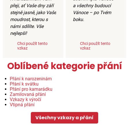
přeji, ať Vaše dny září
a všechny budoucí
stejně jasně, jako Vaše
Vánoce – po Tvém
moudrost, kterou s
boku.
námi sdílíte. Vše
nejlepší!
Chci použít tento
Chci použít tento
vzkaz
vzkaz
Oblíbené kategorie přání
Přání k narozeninám
Přání k svátku
Přání pro kamarádku
Zamilovaná přání
Vzkazy k výročí
Vtipná přání
Všechny vzkazy a přání