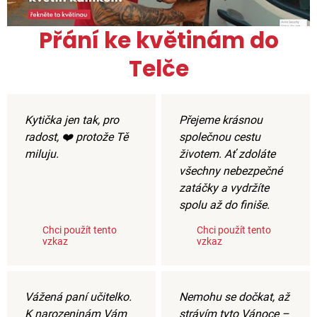
Přání ke květinám do
Telče
Kytička jen tak, pro
Přejeme krásnou
radost, ❤️ protože Tě
společnou cestu
miluju.
životem. Ať zdoláte
všechny nebezpečné
zatáčky a vydržíte
spolu až do finiše.
Chci použít tento
Chci použít tento
vzkaz
vzkaz
Vážená paní učitelko.
Nemohu se dočkat, až
K narozeninám Vám
strávím tyto Vánoce –