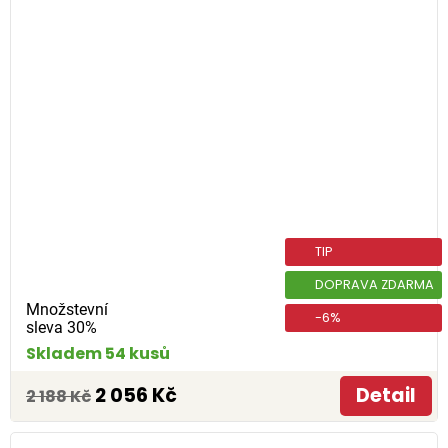
TIP
DOPRAVA ZDARMA
Množstevní
-6%
sleva 30%
Skladem 54 kusů
2 056 Kč
Detail
2 188 Kč