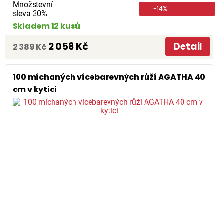
Množstevní
-14%
sleva 30%
Skladem 12 kusů
2 058 Kč
Detail
2 389 Kč
100 míchaných vícebarevných růží AGATHA 40
cm v kytici