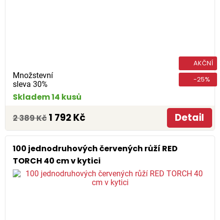
AKČNÍ
Množstevní
-25%
sleva 30%
Skladem 14 kusů
1 792 Kč
Detail
2 389 Kč
100 jednodruhových červených růží RED
TORCH 40 cm v kytici