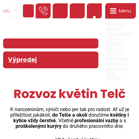
Menu
0
Můj Floreář
Kontakty
Poloha kurýrů
Platební
způsoby
Obchodní
podmínky
Výprodej
Reklamační
podmínky
Ochrana os.
údajů
Cookies
Rozvoz květin Telč
K narozeninám, výročí nebo jen tak pro radost. Ať už je
příležitost jakákoli,
do Telče a okolí
doručíme
květiny i
kytice vždy čerstvé
. Včetně
profesionální vazby
a s
proškolenými kurýry
do druhého pracovního dne.