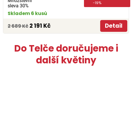
Množstevní
-19%
sleva 30%
Skladem 6 kusů
2 191 Kč
Detail
2 689 Kč
Do Telče doručujeme i
další květiny