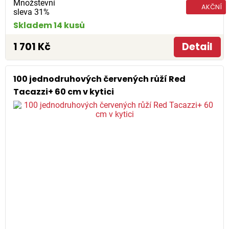
Množstevní
AKČNÍ
sleva 31%
Skladem 14 kusů
1 701 Kč
Detail
100 jednodruhových červených růží Red
Tacazzi+ 60 cm v kytici