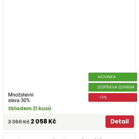
NOVINKA
DOPRAVA ZDARMA
Množstevní
-13%
sleva 30%
Skladem 21 kusů
2 058 Kč
Detail
2 360 Kč