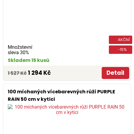
AKČNÍ
Množstevní
-15%
sleva 30%
Skladem 15 kusů
1 294 Kč
Detail
1 527 Kč
100 míchaných vícebarevných růží PURPLE
RAIN 50 cm v kytici