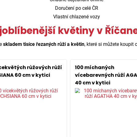
Doručení po celé ČR
Vlastní chlazené vozy
joblíbenější květiny v Říčan
e
skladem tisíce řezaných růží a květin
, které si můžete koupit o
ícekvětých růžových růží
100 míchaných
IANA 60 cm v kytici
vícebarevných růží AG
40 cm v kytici