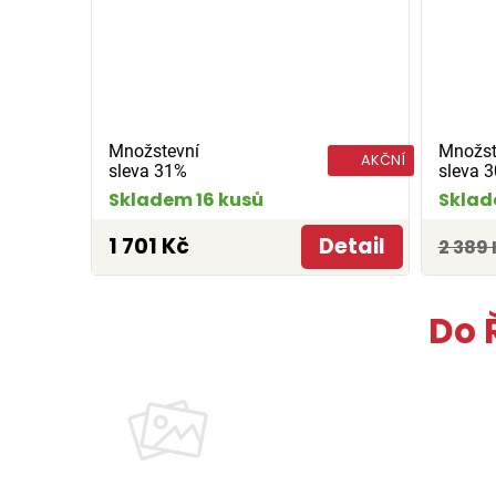
Množstevní
Množst
AKČNÍ
sleva 31%
sleva 
Skladem 16 kusů
Sklad
1 701 Kč
Detail
2 389 
Do 