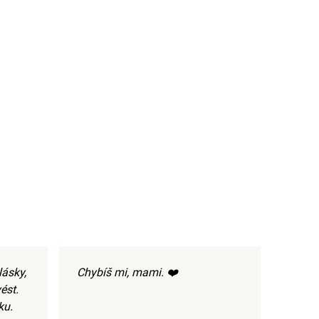
lásky,
Chybíš mi, mami. ❤️
ést.
ku.