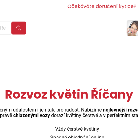
Očekáváte doručení kytice? Z
Rozvoz květin Říčany
čným událostem i jen tak, pro radost. Nabízíme
nejlevnější roz
epravě
chlazenými vozy
dorazí květiny čerstvé a v perfektním st
Vždy čerstvé květiny
Snadné objednání online