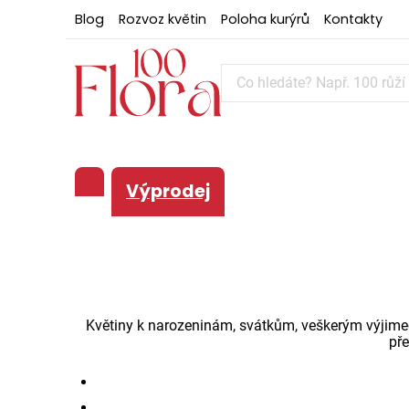
Blog
Rozvoz květin
Poloha kurýrů
Kontakty
Výprodej
Květiny k narozeninám, svátkům, veškerým výjime
př