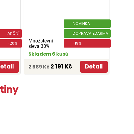
NOVINKA
AKČNÍ
DOPRAVA ZDARMA
Množstevní
-20%
-19%
sleva 30%
Skladem 6 kusů
etail
2 191 Kč
Detail
2 689 Kč
tiny