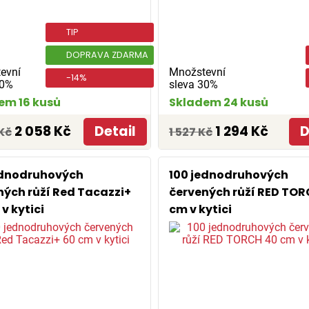
TIP
DOPRAVA ZDARMA
evní
Množstevní
-14%
30%
sleva 30%
em 16 kusů
Skladem 24 kusů
2 058 Kč
Detail
1 294 Kč
D
Kč
1 527 Kč
ednodruhových
100 jednodruhových
ných růží Red Tacazzi+
červených růží RED TOR
v kytici
cm v kytici