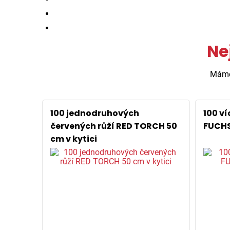
Ne
Mám
100 jednodruhových
100 v
červených růží RED TORCH 50
FUCHS
cm v kytici