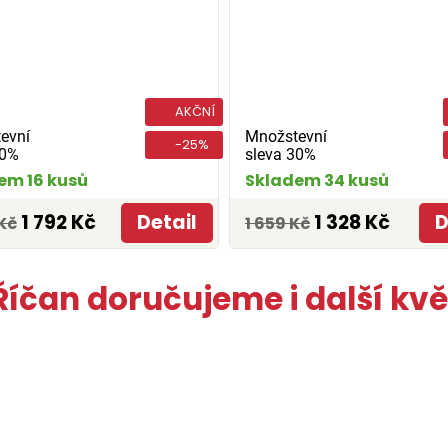
AKČNÍ
evní
Množstevní
-25%
30%
sleva 30%
em 16 kusů
Skladem 34 kusů
1 792 Kč
Detail
1 328 Kč
D
Kč
1 659 Kč
Říčan doručujeme i další kvě