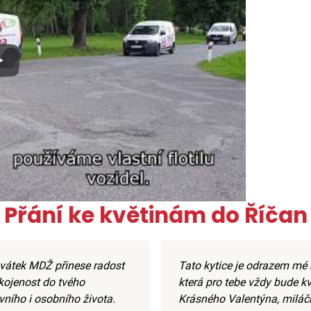
x
Přání ke květinám do Říčan
 svátek MDŽ přinese radost
Tato kytice je odrazem mé 
kojenost do tvého
která pro tebe vždy bude kv
vního i osobního života.
Krásného Valentýna, miláč