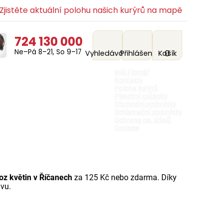
jistěte aktuální polohu našich kurýrů na mapě
724 130 000
Ne–Pá 8–21, So 9–17
0
Vyhledávání
Přihlášení
Košík
Můj Floreář
Kontakty
Poloha kurýrů
Platební způsoby
Obchodní podmínky
Reklamační podmínky
Ochrana os. údajů
Cookies
voz květin v Říčanech
za 125 Kč nebo zdarma. Díky
avu.