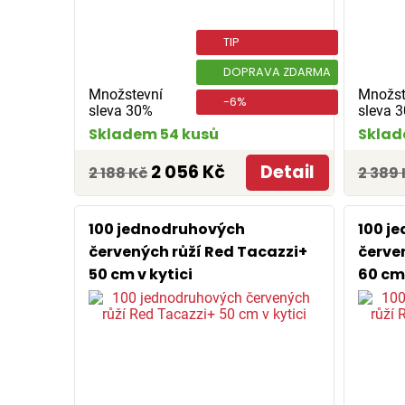
TIP
DOPRAVA ZDARMA
Množstevní
Množst
-6%
sleva 30%
sleva 
Skladem 54 kusů
Sklad
2 056 Kč
Detail
2 188 Kč
2 389 
100 jednodruhových
100 j
červených růží Red Tacazzi+
červe
50 cm v kytici
60 cm 