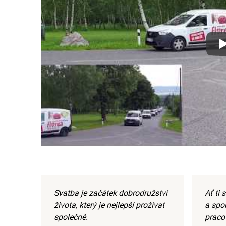
Xx
Svatba je začátek dobrodružství
Ať ti
života, který je nejlepší prožívat
a spo
společně.
praco