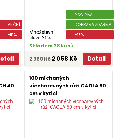
NOVINKA
AKČNÍ
DOPRAVA ZDARMA
Množstevní
-15%
-13%
sleva 30%
Skladem 28 kusů
etail
2 058 Kč
Detail
2 360 Kč
100 míchaných
CH 40
vícebarevných růží CAOLA 50
cm v kytici