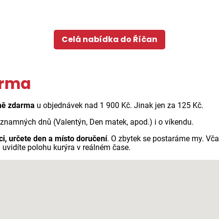
Celá nabídka do Říčan
arma
ně zdarma
u objednávek nad 1 900 Kč. Jinak jen za 125 Kč.
ýznamných dnů (Valentýn, Den matek, apod.) i o víkendu.
ci, určete den a místo doručení
. O zbytek se postaráme my. Vč
 uvidíte polohu kurýra v reálném čase.