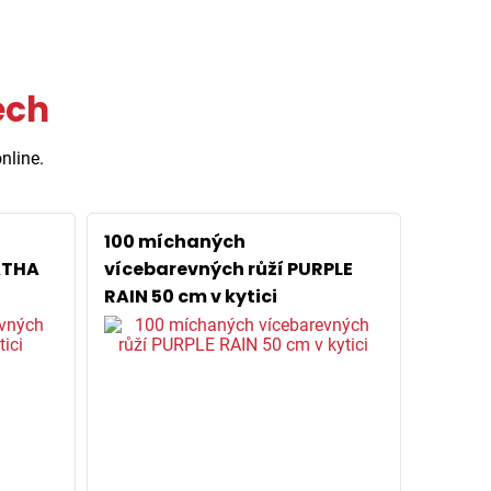
ech
nline.
100 míchaných
ATHA
vícebarevných růží PURPLE
RAIN 50 cm v kytici