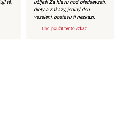
ji tě,
užiješ! Za hlavu hoď předsevzetí,
diety a zákazy, jediný den
veselení, postavu ti nezkazí.
Chci použít tento vzkaz