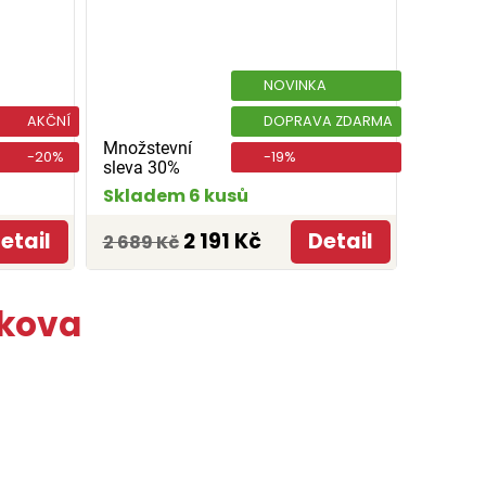
NOVINKA
AKČNÍ
DOPRAVA ZDARMA
Množstevní
-20%
-19%
sleva 30%
Skladem 6 kusů
etail
2 191 Kč
Detail
2 689 Kč
tkova