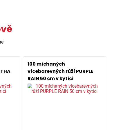
ově
ne.
100 míchaných
ATHA
vícebarevných růží PURPLE
RAIN 50 cm v kytici