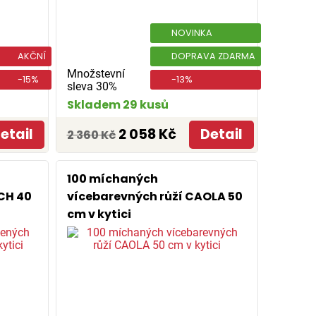
NOVINKA
AKČNÍ
DOPRAVA ZDARMA
Množstevní
-15%
-13%
sleva 30%
Skladem 29 kusů
etail
2 058 Kč
Detail
2 360 Kč
100 míchaných
CH 40
vícebarevných růží CAOLA 50
cm v kytici