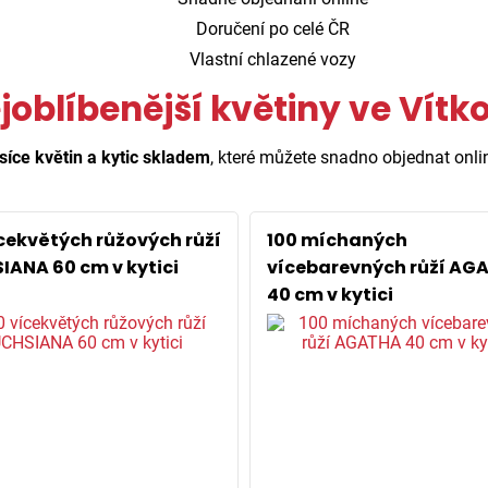
Doručení po celé ČR
Vlastní chlazené vozy
joblíbenější květiny ve Vítk
síce květin a kytic skladem
, které můžete snadno objednat onli
ícekvětých růžových růží
100 míchaných
IANA 60 cm v kytici
vícebarevných růží AG
40 cm v kytici