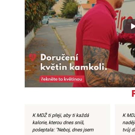
Xx
K MDŽ ti přeji, aby ti každá
K MDŽ
kalorie, kterou dnes sníš,
naděj
pošeptala: "Neboj, dnes jsem
tvůj d