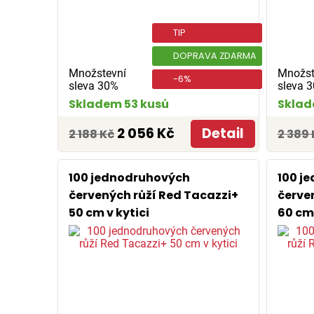
TIP
DOPRAVA ZDARMA
Množstevní
Množst
-6%
sleva 30%
sleva 
Skladem 53 kusů
Sklad
2 056 Kč
Detail
2 188 Kč
2 389 
100 jednodruhových
100 j
červených růží Red Tacazzi+
červe
50 cm v kytici
60 cm 