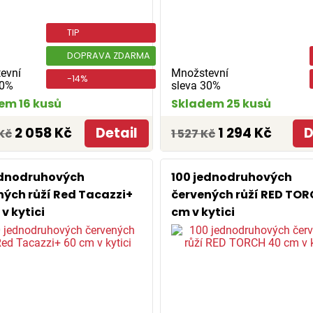
TIP
DOPRAVA ZDARMA
evní
Množstevní
-14%
30%
sleva 30%
em 16 kusů
Skladem 25 kusů
2 058 Kč
Detail
1 294 Kč
D
Kč
1 527 Kč
ednodruhových
100 jednodruhových
ných růží Red Tacazzi+
červených růží RED TOR
v kytici
cm v kytici