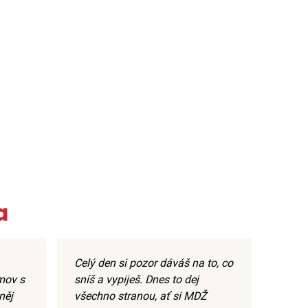
a
Celý den si pozor dáváš na to, co
mov s
sníš a vypiješ. Dnes to dej
něj
všechno stranou, ať si MDŽ