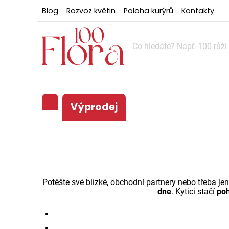
Blog
Rozvoz květin
Poloha kurýrů
Kontakty
Výprodej
Potěšte své blízké, obchodní partnery nebo třeba jen
dne
. Kytici stačí
poh