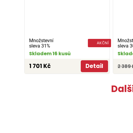
Množstevní
Množst
AKČNÍ
sleva 31%
sleva 
Skladem 16 kusů
Sklad
1 701 Kč
Detail
2 389 
Dalš