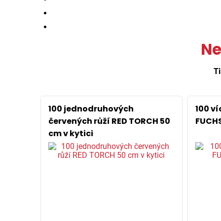
Ne
Ti
100 jednodruhových
100 v
červených růží RED TORCH 50
FUCHS
cm v kytici