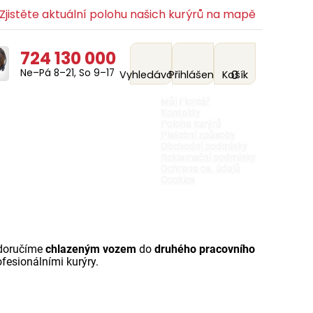
jistěte aktuální polohu našich kurýrů na mapě
724 130 000
Ne–Pá 8–21, So 9–17
0
Vyhledávání
Přihlášení
Košík
Můj Floreář
Kontakty
Poloha kurýrů
Platební způsoby
Obchodní podmínky
Reklamační podmínky
Ochrana os. údajů
Cookies
 doručíme
chlazeným vozem
do
druhého pracovního
fesionálními kurýry.