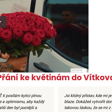
x
Přání ke květinám do Vítkov
 ti posílám kytici plnou
Jsi klidný přístav, kde mi je
e a optimismu, aby každý
blaze. Dokážeš vytvořit do
alší den byl jasnější a
takovou láskou, že se mi z 