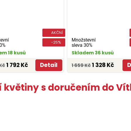
AKČNÍ
evní
Množstevní
-25%
30%
sleva 30%
em 18 kusů
Skladem 36 kusů
1 792 Kč
Detail
1 328 Kč
D
Kč
1 659 Kč
í květiny s doručením do Ví