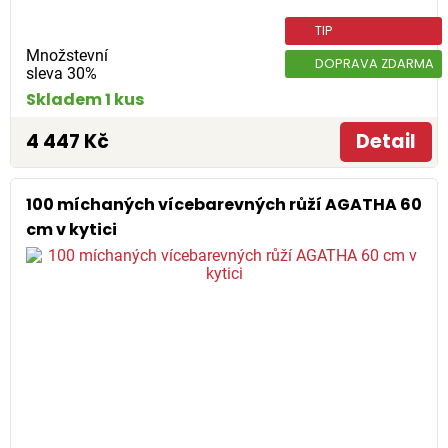
TIP
Množstevní
DOPRAVA ZDARMA
sleva 30%
Skladem 1 kus
4 447 Kč
Detail
100 míchaných vícebarevných růží AGATHA 60
cm v kytici