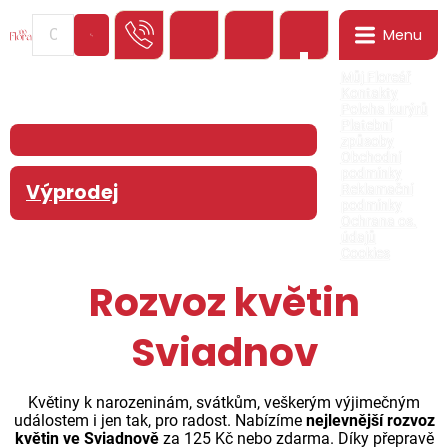
Menu
0
Můj Floreář
Kontakty
Poloha kurýrů
Platební
způsoby
Obchodní
podmínky
Výprodej
Reklamační
podmínky
Ochrana os.
údajů
Cookies
Rozvoz květin
Sviadnov
Květiny k narozeninám, svátkům, veškerým výjimečným
událostem i jen tak, pro radost. Nabízíme
nejlevnější rozvoz
květin ve Sviadnově
za 125 Kč nebo zdarma. Díky přepravě