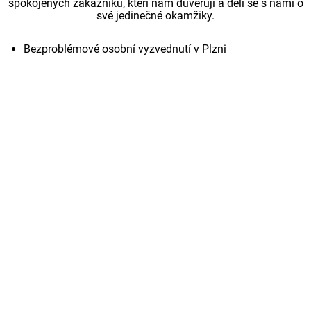
spokojených zákazníků, kteří nám důvěřují a dělí se s námi o
své jedinečné okamžiky.
Bezproblémové osobní vyzvednutí v Plzni