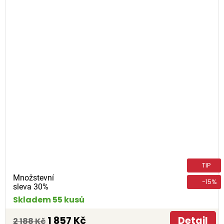
TIP
Množstevní
-15%
sleva 30%
Skladem 55 kusů
1 857 Kč
Detail
2 188 Kč