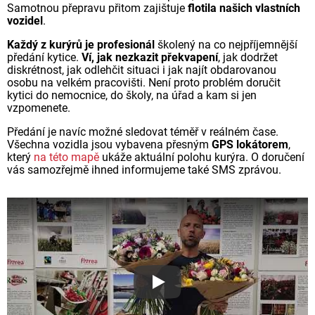
Samotnou přepravu přitom zajištuje
flotila našich vlastních
vozidel
.
Každý z kurýrů je profesionál
školený na co nejpříjemnější
předání kytice.
Ví, jak nezkazit překvapení
, jak dodržet
diskrétnost, jak odlehčit situaci i jak najít obdarovanou
osobu na velkém pracovišti. Není proto problém doručit
kytici do nemocnice, do školy, na úřad a kam si jen
vzpomenete.
Předání je navíc možné sledovat téměř v reálném čase.
Všechna vozidla jsou vybavena přesným
GPS lokátorem
,
který
na této mapě
ukáže aktuální polohu kurýra. O doručení
vás samozřejmě ihned informujeme také SMS zprávou.
Proč jsou květiny z Florea ta