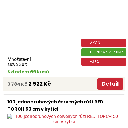
AKČNÍ
DOPRAVA ZDARMA
Množstevní
-33%
sleva 30%
Skladem 69 kusů
2 522 Kč
Detail
3 784 Kč
100 jednodruhových červených růží RED
TORCH 50 cm v kytici