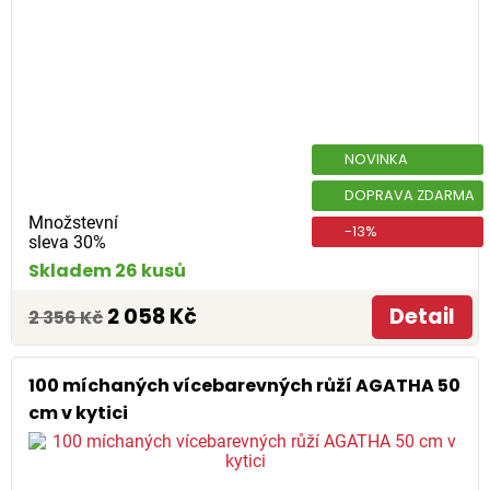
NOVINKA
DOPRAVA ZDARMA
Množstevní
-13%
sleva 30%
Skladem 26 kusů
2 058 Kč
Detail
2 356 Kč
100 míchaných vícebarevných růží AGATHA 50
cm v kytici