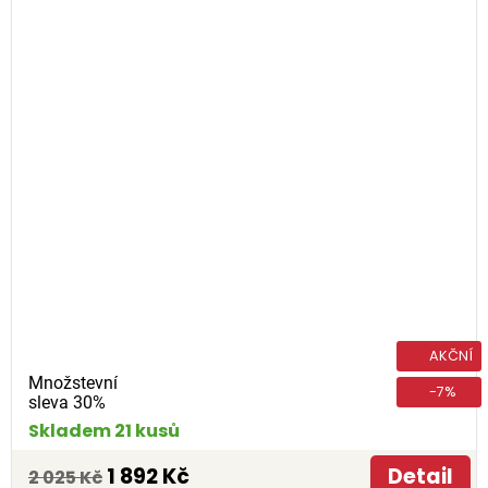
AKČNÍ
Množstevní
-7%
sleva 30%
Skladem 21 kusů
1 892 Kč
Detail
2 025 Kč