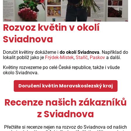
Rozvoz květin v okolí
Sviadnova
Doručit květiny dokážeme i
do okolí Sviadnova
. Například do
lokalit poblíž jako je
Frýdek-Místek
,
Staříč
,
Paskov
a další.
Květiny rozvezeme po celé České republice, takže i všude
okolo Sviadnova.
Doručení květin Moravskoslezský kraj
Recenze našich zákazníků
z Sviadnova
Přečtěte si recenze nejen na rozvoz do Sviadnova od našich