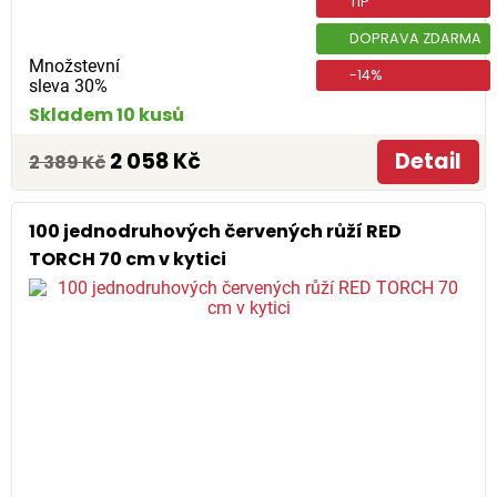
TIP
DOPRAVA ZDARMA
Množstevní
-14%
sleva 30%
Skladem 10 kusů
2 058 Kč
Detail
2 389 Kč
100 jednodruhových červených růží RED
TORCH 70 cm v kytici