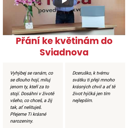
Xxx
Přání ke květinám do
Sviadnova
Vyhýbej se ranám, co
Dceruško, k tvému
se dlouho hojí, miluj
svátku ti přeji mnoho
jenom ty, kteří za to
krásných chvil a ať tě
stojí. Dosáhni v životě
život hýčká jen tím
všeho, co chceš, a žij
nejlepším.
tak, ať nelituješ.
Přejeme Ti krásné
narozeniny.