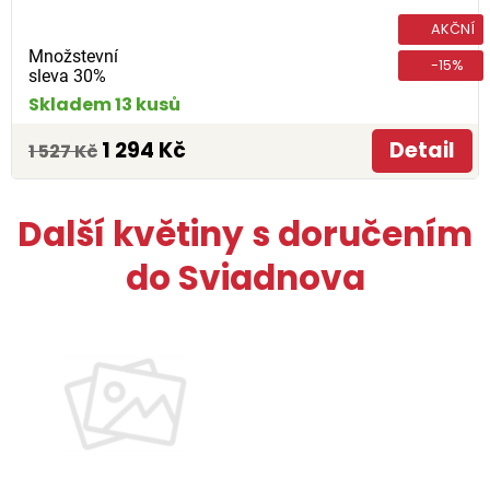
AKČNÍ
Množstevní
-15%
sleva 30%
Skladem 13 kusů
1 294 Kč
Detail
1 527 Kč
Další květiny s doručením
do Sviadnova