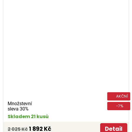
AKČNÍ
Množstevní
-7%
sleva 30%
Skladem 21 kusů
1 892 Kč
Detail
2 025 Kč