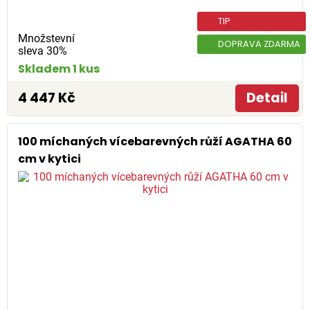
TIP
Množstevní
DOPRAVA ZDARMA
sleva 30%
Skladem 1 kus
4 447 Kč
Detail
100 míchaných vícebarevných růží AGATHA 60
cm v kytici