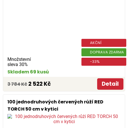
AKČNÍ
DOPRAVA ZDARMA
Množstevní
-33%
sleva 30%
Skladem 69 kusů
2 522 Kč
Detail
3 784 Kč
100 jednodruhových červených růží RED
TORCH 50 cm v kytici