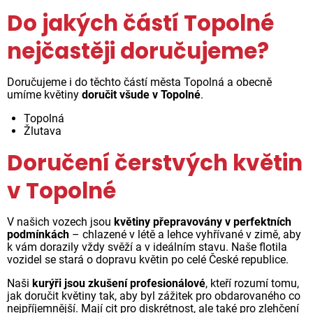
Do jakých částí Topolné
nejčastěji doručujeme?
Doručujeme i do těchto částí města Topolná a obecně
umíme květiny
doručit všude v Topolné
.
Topolná
Žlutava
Doručení čerstvých květin
v Topolné
V našich vozech jsou
květiny přepravovány v perfektních
podmínkách
– chlazené v létě a lehce vyhřívané v zimě, aby
k vám dorazily vždy svěží a v ideálním stavu. Naše flotila
vozidel se stará o dopravu květin po celé České republice.
Naši
kurýři jsou zkušení profesionálové
, kteří rozumí tomu,
jak doručit květiny tak, aby byl zážitek pro obdarovaného co
nejpříjemnější. Mají cit pro diskrétnost, ale také pro zlehčení