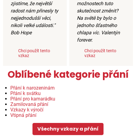
zjistíme, že největší
možnostech tuto
radost nám přinesly ty
skutečnost změnit?
nejjednodušší věci,
Na světě by bylo o
nikoli velké události."
jednoho šťastného
Bob Hope
chlapa víc. Valentýn
forever.
Chci použít tento
Chci použít tento
vzkaz
vzkaz
Oblíbené kategorie přání
Přání k narozeninám
Přání k svátku
Přání pro kamarádku
Zamilovaná přání
Vzkazy k výročí
Vtipná přání
Všechny vzkazy a přání