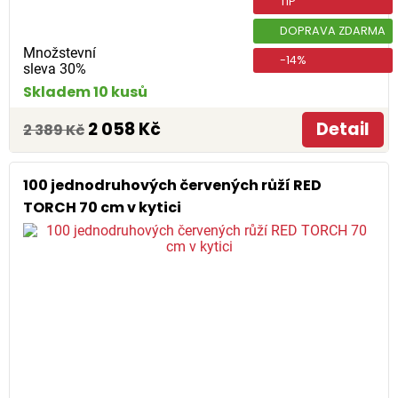
TIP
DOPRAVA ZDARMA
Množstevní
-14%
sleva 30%
Skladem 10 kusů
2 058 Kč
Detail
2 389 Kč
100 jednodruhových červených růží RED
TORCH 70 cm v kytici