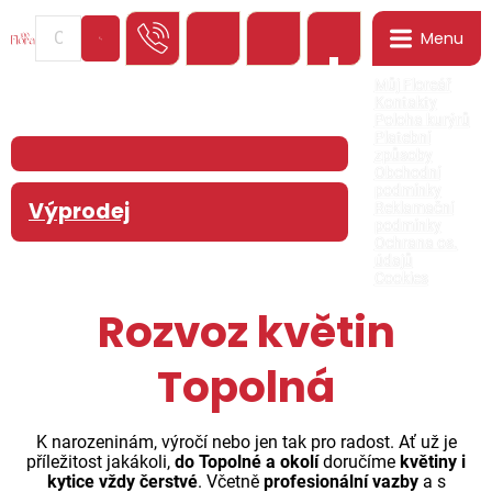
Menu
0
Můj Floreář
Kontakty
Poloha kurýrů
Platební
způsoby
Obchodní
podmínky
Výprodej
Reklamační
podmínky
Ochrana os.
údajů
Cookies
Rozvoz květin
Topolná
K narozeninám, výročí nebo jen tak pro radost. Ať už je
příležitost jakákoli,
do Topolné a okolí
doručíme
květiny i
kytice vždy čerstvé
. Včetně
profesionální vazby
a s