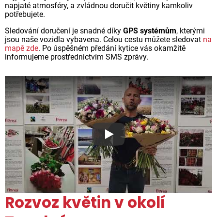
napjaté atmosféry, a zvládnou doručit květiny kamkoliv
potřebujete.
Sledování doručení je snadné díky
GPS systémům
, kterými
jsou naše vozidla vybavena. Celou cestu můžete sledovat
na
mapě zde
. Po úspěšném předání kytice vás okamžitě
informujeme prostřednictvím SMS zprávy.
Proč jsou květiny z Florea ta
Rozvoz květin v okolí