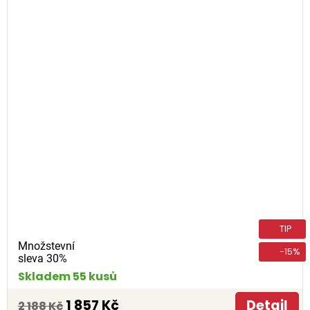
TIP
Množstevní
-15%
sleva 30%
Skladem 55 kusů
1 857 Kč
Detail
2 188 Kč