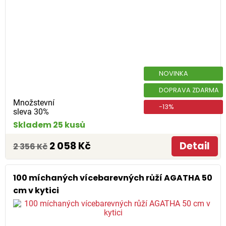
NOVINKA
DOPRAVA ZDARMA
Množstevní
-13%
sleva 30%
Skladem 25 kusů
2 058 Kč
Detail
2 356 Kč
100 míchaných vícebarevných růží AGATHA 50
cm v kytici