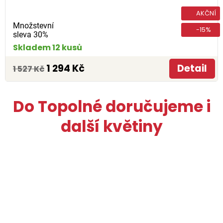
AKČNÍ
Množstevní
-15%
sleva 30%
Skladem 12 kusů
1 294 Kč
Detail
1 527 Kč
Do Topolné doručujeme i
další květiny