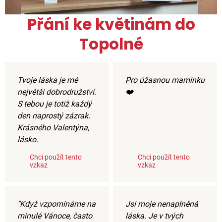
Přání ke květinám do
Topolné
Tvoje láska je mé
Pro úžasnou maminku
největší dobrodružství.
❤️
S tebou je totiž každý
den naprostý zázrak.
Krásného Valentýna,
lásko.
Chci použít tento
Chci použít tento
vzkaz
vzkaz
"Když vzpomínáme na
Jsi moje nenaplněná
minulé Vánoce, často
láska. Je v tvých