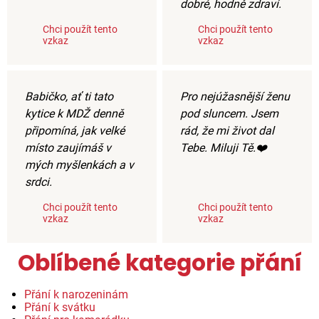
dobré, hodně zdraví.
Chci použít tento
Chci použít tento
vzkaz
vzkaz
Babičko, ať ti tato
Pro nejúžasnější ženu
kytice k MDŽ denně
pod sluncem. Jsem
připomíná, jak velké
rád, že mi život dal
místo zaujímáš v
Tebe. Miluji Tě.❤️
mých myšlenkách a v
srdci.
Chci použít tento
Chci použít tento
vzkaz
vzkaz
Oblíbené kategorie přání
Přání k narozeninám
Přání k svátku