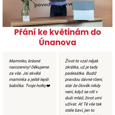
Přání ke květinám do
Únanova
Maminko, krásné
Život to vzal nějak
narozeniny! Děkujeme
zkrátka, už je tady
za vše. Jsi skvělá
padesátka. Budiž
maminka a ještě lepší
pravdou dávné rčení,
babička. Tvoje holky❤️
stár že člověk nikdy
není, když se cítí v
duši mlád, život umí
užívat. Ať Tě vše tak
stále baví, jen to