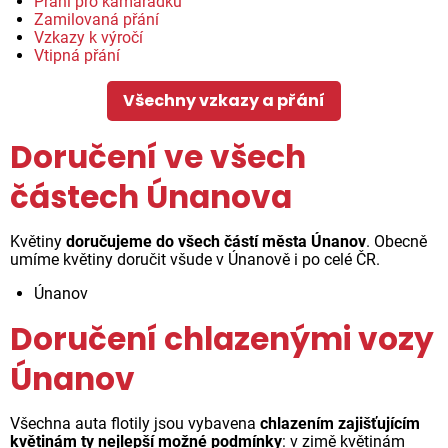
Přání pro kamarádku
Zamilovaná přání
Vzkazy k výročí
Vtipná přání
Všechny vzkazy a přání
Doručení ve všech
částech Únanova
Květiny
doručujeme do všech částí města Únanov
. Obecně
umíme květiny doručit všude v Únanově i po celé ČR.
Únanov
Doručení chlazenými vozy
Únanov
Všechna auta flotily jsou vybavena
chlazením zajišťujícím
květinám ty nejlepší možné podmínky
: v zimě květinám