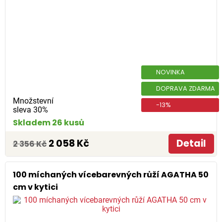
NOVINKA
DOPRAVA ZDARMA
Množstevní
-13%
sleva 30%
Skladem 26 kusů
2 058 Kč
Detail
2 356 Kč
100 míchaných vícebarevných růží AGATHA 50
cm v kytici