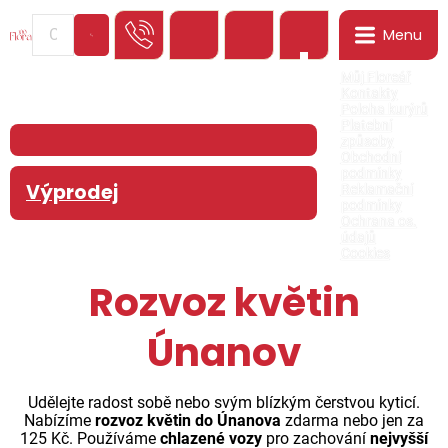
Menu
0
Můj Floreář
Kontakty
Poloha kurýrů
Platební
způsoby
Obchodní
podmínky
Výprodej
Reklamační
podmínky
Ochrana os.
údajů
Cookies
Rozvoz květin
Únanov
Udělejte radost sobě nebo svým blízkým čerstvou kyticí.
Nabízíme
rozvoz květin do Únanova
zdarma nebo jen za
125 Kč. Používáme
chlazené vozy
pro zachování
nejvyšší