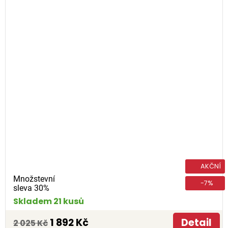
AKČNÍ
Množstevní
-7%
sleva 30%
Skladem 21 kusů
1 892 Kč
Detail
2 025 Kč