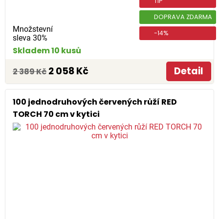
TIP
DOPRAVA ZDARMA
Množstevní
-14%
sleva 30%
Skladem 10 kusů
2 058 Kč
Detail
2 389 Kč
100 jednodruhových červených růží RED
TORCH 70 cm v kytici