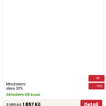
TIP
Množstevní
-15%
sleva 30%
Skladem 58 kusů
1 857 Kč
Detail
2 188 Kč