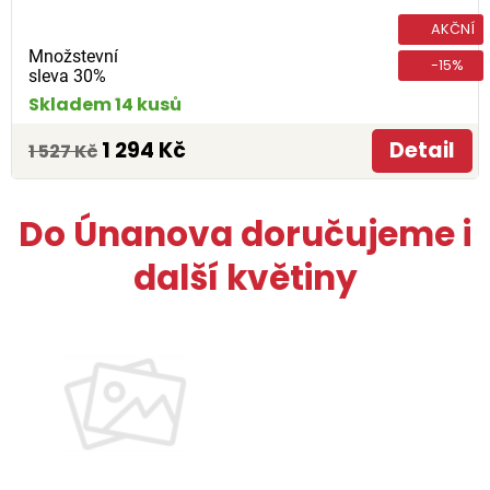
AKČNÍ
Množstevní
-15%
sleva 30%
Skladem 14 kusů
1 294 Kč
Detail
1 527 Kč
Do Únanova doručujeme i
další květiny