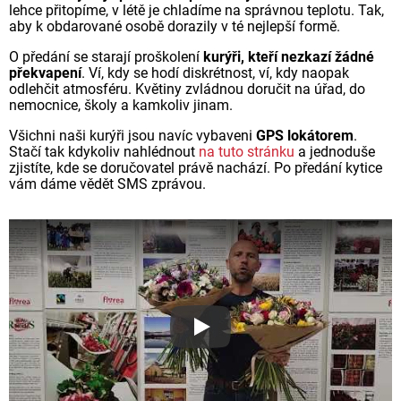
lehce přitopíme, v létě je chladíme na správnou teplotu. Tak,
aby k obdarované osobě dorazily v té nejlepší formě.
O předání se starají proškolení
kurýři, kteří nezkazí žádné
překvapení
. Ví, kdy se hodí diskrétnost, ví, kdy naopak
odlehčit atmosféru. Květiny zvládnou doručit na úřad, do
nemocnice, školy a kamkoliv jinam.
Všichni naši kurýři jsou navíc vybaveni
GPS lokátorem
.
Stačí tak kdykoliv nahlédnout
na tuto stránku
a jednoduše
zjistíte, kde se doručovatel právě nachází. Po předání kytice
vám dáme vědět SMS zprávou.
Proč jsou květiny z Florea ta