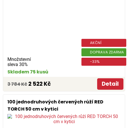
AKČNÍ
DOPRAVA ZDARMA
Množstevní
-33%
sleva 30%
Skladem 75 kusů
2 522 Kč
Detail
3 784 Kč
100 jednodruhových červených růží RED
TORCH 50 cm v kytici