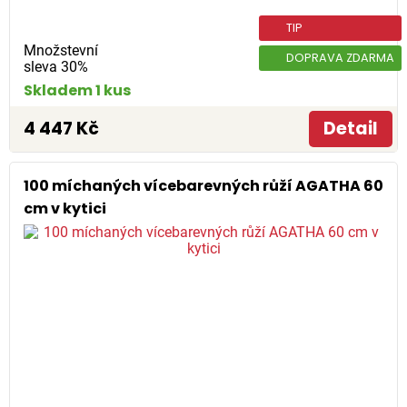
TIP
Množstevní
DOPRAVA ZDARMA
sleva 30%
Skladem 1 kus
4 447 Kč
Detail
100 míchaných vícebarevných růží AGATHA 60
cm v kytici