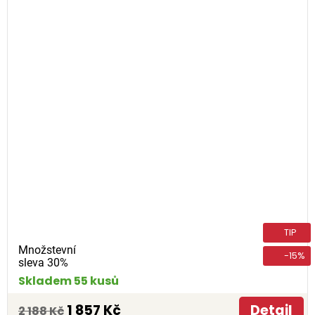
TIP
Množstevní
-15%
sleva 30%
Skladem 55 kusů
1 857 Kč
Detail
2 188 Kč