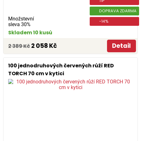
TIP
DOPRAVA ZDARMA
Množstevní
-14%
sleva 30%
Skladem 10 kusů
2 058 Kč
Detail
2 389 Kč
100 jednodruhových červených růží RED
TORCH 70 cm v kytici