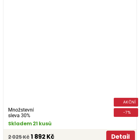
AKČNÍ
Množstevní
-7%
sleva 30%
Skladem 21 kusů
1 892 Kč
Detail
2 025 Kč