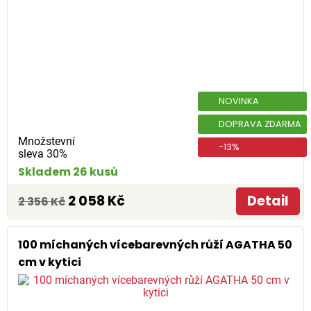
NOVINKA
DOPRAVA ZDARMA
Množstevní
-13%
sleva 30%
Skladem 26 kusů
2 058 Kč
Detail
2 356 Kč
100 míchaných vícebarevných růží AGATHA 50
cm v kytici