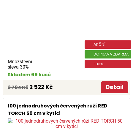
AKČNÍ
DOPRAVA ZDARMA
Množstevní
-33%
sleva 30%
Skladem 69 kusů
2 522 Kč
Detail
3 784 Kč
100 jednodruhových červených růží RED
TORCH 50 cm v kytici