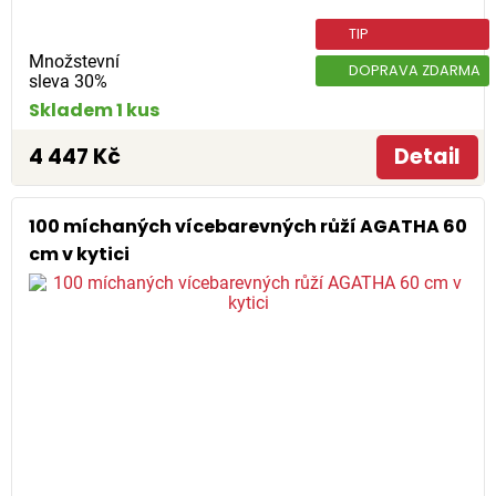
TIP
Množstevní
DOPRAVA ZDARMA
sleva 30%
Skladem 1 kus
4 447 Kč
Detail
100 míchaných vícebarevných růží AGATHA 60
cm v kytici