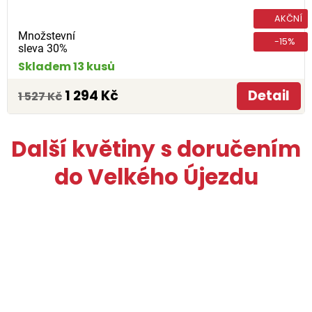
AKČNÍ
Množstevní
-15%
sleva 30%
Skladem 13 kusů
1 294 Kč
Detail
1 527 Kč
Další květiny s doručením
do Velkého Újezdu