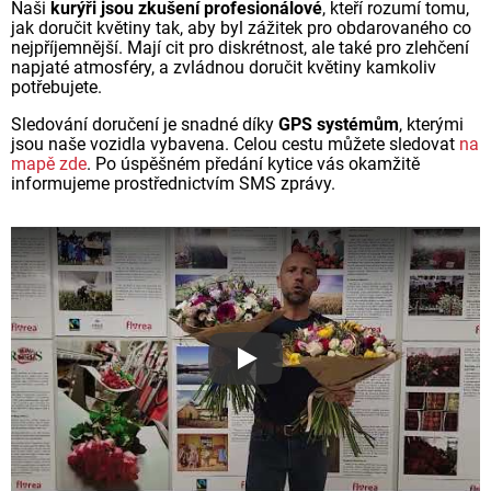
Naši
kurýři jsou zkušení profesionálové
, kteří rozumí tomu,
jak doručit květiny tak, aby byl zážitek pro obdarovaného co
nejpříjemnější. Mají cit pro diskrétnost, ale také pro zlehčení
napjaté atmosféry, a zvládnou doručit květiny kamkoliv
potřebujete.
Sledování doručení je snadné díky
GPS systémům
, kterými
jsou naše vozidla vybavena. Celou cestu můžete sledovat
na
mapě zde
. Po úspěšném předání kytice vás okamžitě
informujeme prostřednictvím SMS zprávy.
Proč jsou květiny z Florea ta