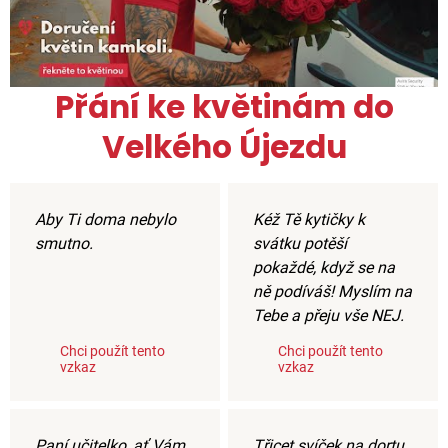
Přání ke květinám do
Velkého Újezdu
Aby Ti doma nebylo
Kéž Tě kytičky k
smutno.
svátku potěší
pokaždé, když se na
ně podíváš! Myslím na
Tebe a přeju vše NEJ.
Chci použít tento
Chci použít tento
vzkaz
vzkaz
Paní učitelko, ať Vám
Třicet svíček na dortu