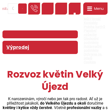
Menu
0
Můj Floreář
Kontakty
Poloha kurýrů
Platební
způsoby
Obchodní
podmínky
Výprodej
Reklamační
podmínky
Ochrana os.
údajů
Cookies
Rozvoz květin Velký
Újezd
K narozeninám, výročí nebo jen tak pro radost. Ať už je
příležitost jakákoli,
do Velkého Újezdu a okolí
doručíme
květiny i kytice vždy čerstvé
. Včetně
profesionální vazby
a s