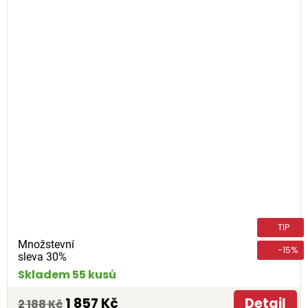
TIP
Množstevní
-15%
sleva 30%
Skladem 55 kusů
1 857 Kč
Detail
2 188 Kč