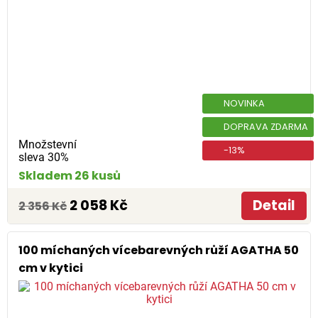
NOVINKA
DOPRAVA ZDARMA
Množstevní
-13%
sleva 30%
Skladem 26 kusů
2 058 Kč
Detail
2 356 Kč
100 míchaných vícebarevných růží AGATHA 50
cm v kytici