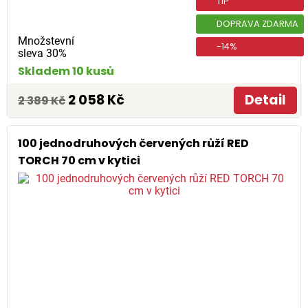
TIP
DOPRAVA ZDARMA
Množstevní
-14%
sleva 30%
Skladem 10 kusů
2 058 Kč
Detail
2 389 Kč
100 jednodruhových červených růží RED
TORCH 70 cm v kytici