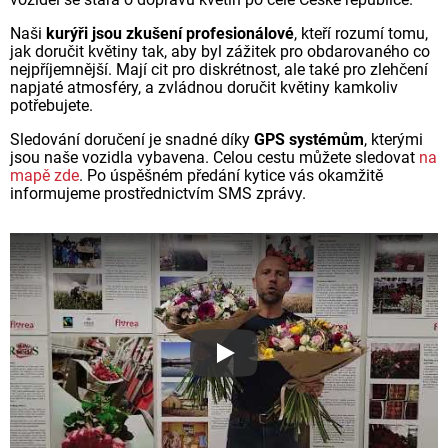
Naši
kurýři jsou zkušení profesionálové
, kteří rozumí tomu,
jak doručit květiny tak, aby byl zážitek pro obdarovaného co
nejpříjemnější. Mají cit pro diskrétnost, ale také pro zlehčení
napjaté atmosféry, a zvládnou doručit květiny kamkoliv
potřebujete.
Sledování doručení je snadné díky
GPS systémům
, kterými
jsou naše vozidla vybavena. Celou cestu můžete sledovat
na
mapě zde
. Po úspěšném předání kytice vás okamžitě
informujeme prostřednictvím SMS zprávy.
Proč jsou květiny z Florea ta