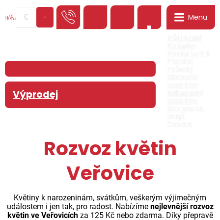
Menu
0
Můj Floreář
Kontakty
Poloha kurýrů
Platební
způsoby
Obchodní
podmínky
Výprodej
Reklamační
podmínky
Ochrana os.
údajů
Cookies
Rozvoz květin
Veřovice
Květiny k narozeninám, svátkům, veškerým výjimečným
událostem i jen tak, pro radost. Nabízíme
nejlevnější rozvoz
květin ve Veřovicích
za 125 Kč nebo zdarma. Díky přepravě