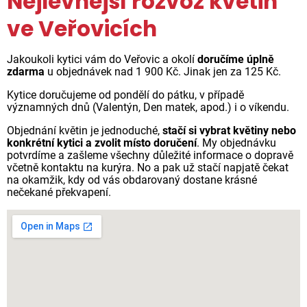
Nejlevnější rozvoz květin
ve Veřovicích
Jakoukoli kytici vám do Veřovic a okolí
doručíme úplně
zdarma
u objednávek nad 1 900 Kč. Jinak jen za 125 Kč.
Kytice doručujeme od pondělí do pátku, v případě
významných dnů (Valentýn, Den matek, apod.) i o víkendu.
Objednání květin je jednoduché,
stačí si vybrat květiny nebo
konkrétní kytici a zvolit místo doručení
. My objednávku
potvrdíme a zašleme všechny důležité informace o dopravě
včetně kontaktu na kurýra. No a pak už stačí napjatě čekat
na okamžik, kdy od vás obdarovaný dostane krásné
nečekané překvapení.