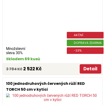
AKČNÍ
DOPRAVA ZDARMA
Množstevní
-33%
sleva 30%
Skladem 69 kusů
2 522 Kč
Detail
3 784 Kč
100 jednodruhových červených růží RED
TORCH 50 cm v kytici