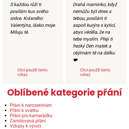
S každou růží ti
Drahá maminko, když
posílám kus svého
nemůžu být dnes s
srdce. Krásného
tebou, posílám ti
Valentýna, lásko moje.
aspoň kurýra s kyticí,
Miluju tě.
abys věděla, že na
tebe myslím. Přeji ti
hezký Den matek a
objímám tě na dálku.
❤️
Chci použít tento
Chci použít tento
vzkaz
vzkaz
Oblíbené kategorie přání
Přání k narozeninám
Přání k svátku
Přání pro kamarádku
Zamilovaná přání
Vzkazy k výročí