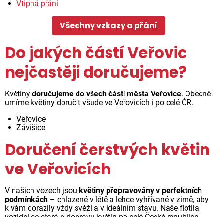
Vtipná přání
Všechny vzkazy a přání
Do jakých částí Veřovic
nejčastěji doručujeme?
Květiny
doručujeme do všech částí města Veřovice
. Obecně
umíme květiny doručit všude ve Veřovicích i po celé ČR.
Veřovice
Závišice
Doručení čerstvých květin
ve Veřovicích
V našich vozech jsou
květiny přepravovány v perfektních
podmínkách
– chlazené v létě a lehce vyhřívané v zimě, aby
k vám dorazily vždy svěží a v ideálním stavu. Naše flotila
vozidel se stará o dopravu květin po celé České republice.