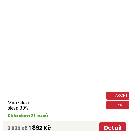
AKČNÍ
Množstevní
-7%
sleva 30%
Skladem 21 kusů
1 892 Kč
Detail
2 025 Kč