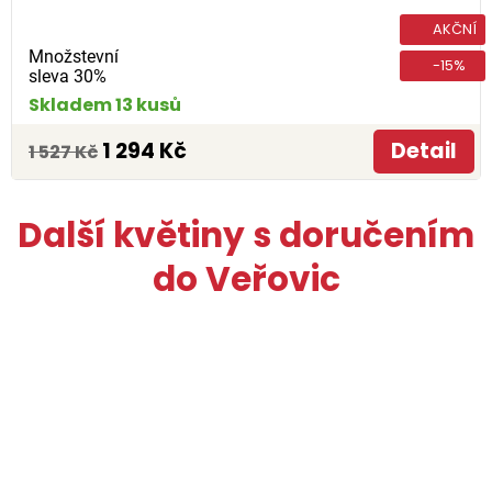
AKČNÍ
Množstevní
-15%
sleva 30%
Skladem 13 kusů
1 294 Kč
Detail
1 527 Kč
Další květiny s doručením
do Veřovic