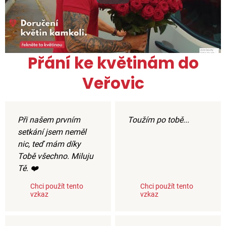
Přání ke květinám do
Veřovic
Při našem prvním
Toužím po tobě...
setkání jsem neměl
nic, teď mám díky
Tobě všechno. Miluju
Tě. ❤️
Chci použít tento
Chci použít tento
vzkaz
vzkaz