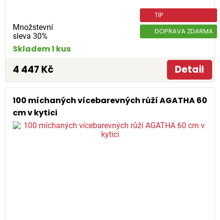
TIP
Množstevní
DOPRAVA ZDARMA
sleva 30%
Skladem 1 kus
4 447 Kč
Detail
100 míchaných vícebarevných růží AGATHA 60
cm v kytici