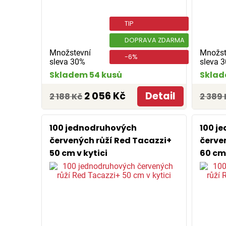
TIP
DOPRAVA ZDARMA
Množstevní
Množst
-6%
sleva 30%
sleva 
Skladem 54 kusů
Sklad
2 056 Kč
Detail
2 188 Kč
2 389 
100 jednodruhových
100 j
červených růží Red Tacazzi+
červe
50 cm v kytici
60 cm 