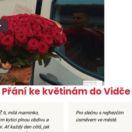
x
Přání ke květinám do Vidče
 ti, milá maminko,
Pro slečnu s nejhezčím
ám kytici plnou obdivu a
úsměvem ve městě.
. Ať každý den cítíš, jak