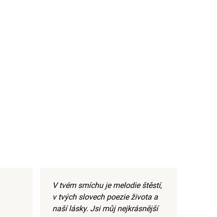
V tvém smíchu je melodie štěstí,
v tvých slovech poezie života a
naší lásky. Jsi můj nejkrásnější