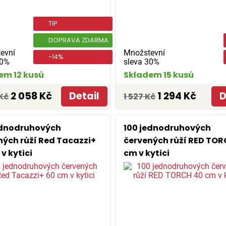
TIP
DOPRAVA ZDARMA
evní
Množstevní
-14%
30%
sleva 30%
em 12 kusů
Skladem 15 kusů
2 058 Kč
Detail
1 294 Kč
D
Kč
1 527 Kč
ednodruhových
100 jednodruhových
ných růží Red Tacazzi+
červených růží RED TOR
v kytici
cm v kytici