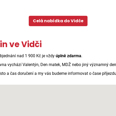
Celá nabídka do Vidče
in ve Vidči
 objednání nad 1 900 Kč je vždy
úplně zdarma
.
vna vychází Valentýn, Den matek, MDŽ nebo jiný významný den n
 místo a čas doručení a my vás budeme informovat o čase příjez