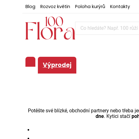
Blog
Rozvoz květin
Poloha kurýrů
Kontakty
Výprodej
Potěšte své blízké, obchodní partnery nebo třeba je
dne
. Kytici stačí
poh