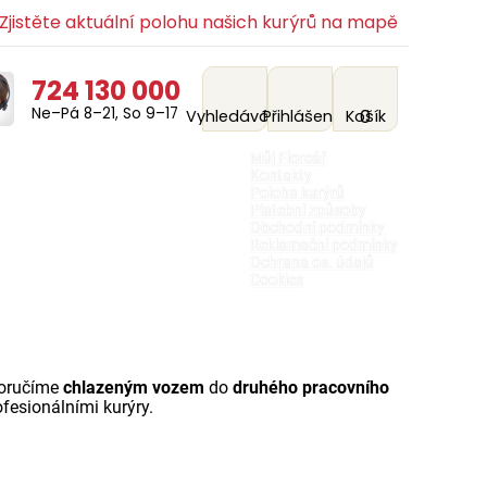
jistěte aktuální polohu našich kurýrů na mapě
724 130 000
Ne–Pá 8–21, So 9–17
0
Vyhledávání
Přihlášení
Košík
Můj Floreář
Kontakty
Poloha kurýrů
Platební způsoby
Obchodní podmínky
Reklamační podmínky
Ochrana os. údajů
Cookies
doručíme
chlazeným vozem
do
druhého pracovního
fesionálními kurýry.