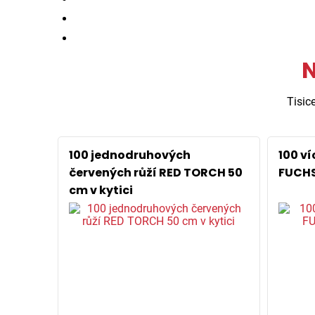
N
Tisic
100 jednodruhových
100 v
červených růží RED TORCH 50
FUCHS
cm v kytici