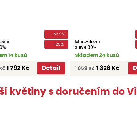
AKČNÍ
evní
Množstevní
-25%
30%
sleva 30%
em 14 kusů
Skladem 24 kusů
1 792 Kč
Detail
1 328 Kč
D
Kč
1 659 Kč
ší květiny s doručením do V