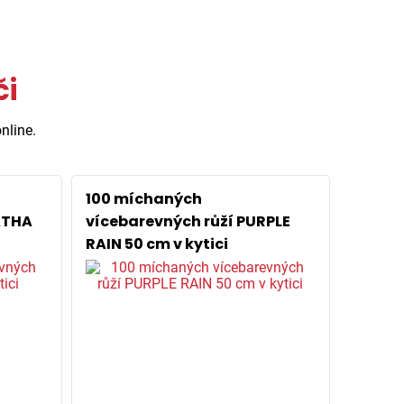
či
nline.
100 míchaných
ATHA
vícebarevných růží PURPLE
RAIN 50 cm v kytici