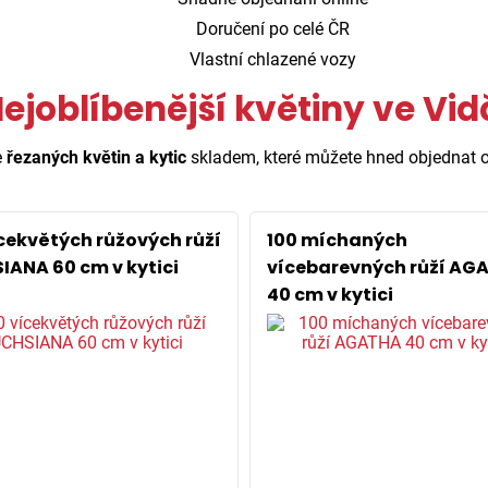
Doručení po celé ČR
Vlastní chlazené vozy
ejoblíbenější květiny ve Vid
e
řezaných květin a kytic
skladem, které můžete hned objednat o
ícekvětých růžových růží
100 míchaných
IANA 60 cm v kytici
vícebarevných růží AG
40 cm v kytici