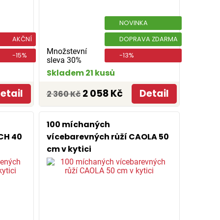
NOVINKA
AKČNÍ
DOPRAVA ZDARMA
Množstevní
-15%
-13%
sleva 30%
Skladem 21 kusů
etail
2 058 Kč
Detail
2 360 Kč
100 míchaných
CH 40
vícebarevných růží CAOLA 50
cm v kytici