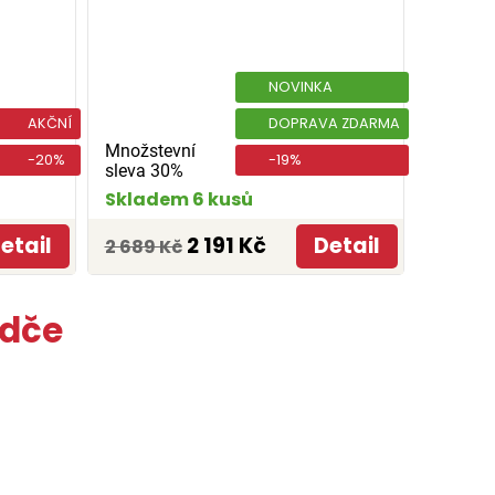
NOVINKA
AKČNÍ
DOPRAVA ZDARMA
Množstevní
-20%
-19%
sleva 30%
Skladem 6 kusů
etail
2 191 Kč
Detail
2 689 Kč
idče