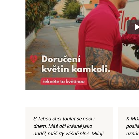
Xx
S Tebou chci toulat se nocí i
K MDŽ
dnem. Máš oči krásné jako
posíl
anděl, máš rty vášně plné. Miluji
uznání