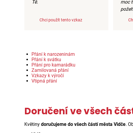
Tě.
moc t
požeh
Chci použít tento vzkaz
Ch
Přání k narozeninám
Přání k svátku
Přání pro kamarádku
Zamilovaná přání
Vzkazy k výročí
Vtipná přání
Doručení ve všech čás
Květiny
doručujeme do všech částí města Vidče
. O