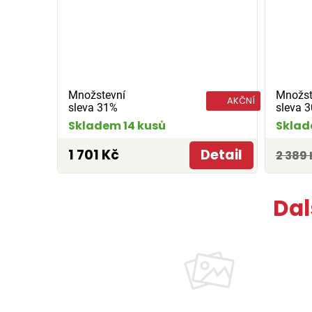
Množstevní
Množst
AKČNÍ
sleva 31%
sleva 
Skladem 14 kusů
Sklad
1 701 Kč
Detail
2 389 
Dal