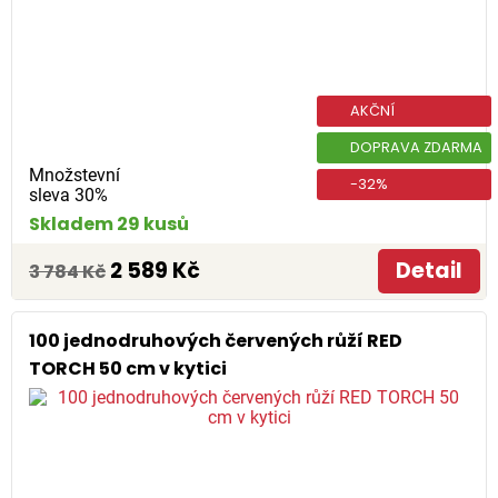
AKČNÍ
DOPRAVA ZDARMA
Množstevní
-32%
sleva 30%
Skladem 29 kusů
2 589 Kč
Detail
3 784 Kč
100 jednodruhových červených růží RED
TORCH 50 cm v kytici