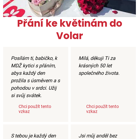
Přání ke květinám do
Volar
Posílám ti, babičko, k
Milá, děkuji Ti za
MDŽ kytici s přáním,
krásných 50 let
abys každý den
společného života.
prožila s úsměvem a s
pohodou v srdci. Užij
si svůj svátek.
Chci použít tento
Chci použít tento
vzkaz
vzkaz
S tebou je každý den
Jsi můj anděl bez