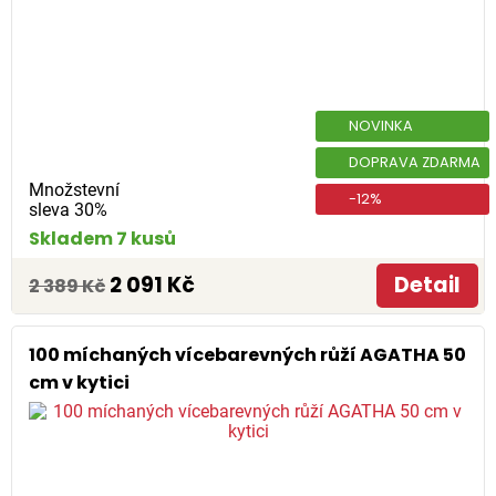
NOVINKA
DOPRAVA ZDARMA
Množstevní
-12%
sleva 30%
Skladem 7 kusů
2 091 Kč
Detail
2 389 Kč
100 míchaných vícebarevných růží AGATHA 50
cm v kytici