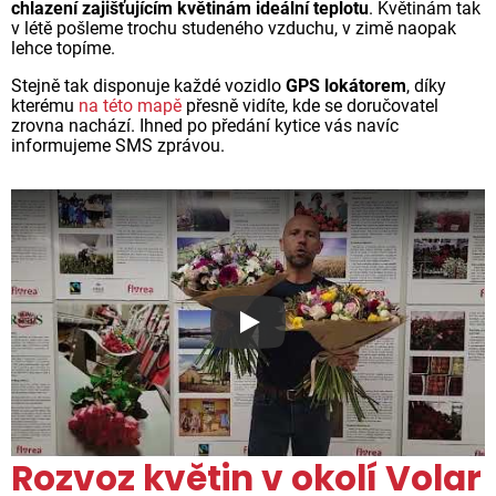
chlazení zajišťujícím květinám ideální teplotu
. Květinám tak
v létě pošleme trochu studeného vzduchu, v zimě naopak
lehce topíme.
Stejně tak disponuje každé vozidlo
GPS lokátorem
, díky
kterému
na této mapě
přesně vidíte, kde se doručovatel
zrovna nachází. Ihned po předání kytice vás navíc
informujeme SMS zprávou.
Proč jsou květiny z Florea ta
Rozvoz květin v okolí Volar