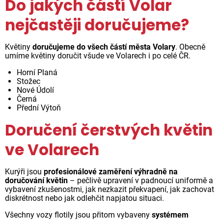
Do jakých částí Volar
nejčastěji doručujeme?
Květiny
doručujeme do všech částí města Volary
. Obecně
umíme květiny doručit všude ve Volarech i po celé ČR.
Horní Planá
Stožec
Nové Údolí
Černá
Přední Výtoň
Doručení čerstvých květin
ve Volarech
Kurýři jsou
profesionálové zaměření výhradně na
doručování květin
– pečlivě upravení v padnoucí uniformě a
vybavení zkušenostmi, jak nezkazit překvapení, jak zachovat
diskrétnost nebo jak odlehčit napjatou situaci.
Všechny vozy flotily jsou přitom vybaveny
systémem