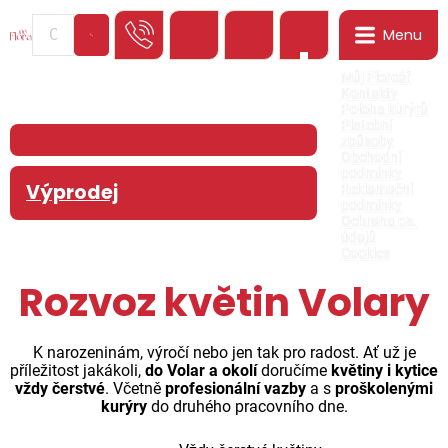
Menu
0
Můj Floreář
Kontakty
Poloha kurýrů
Platební
způsoby
Obchodní
podmínky
Výprodej
Reklamační
podmínky
Ochrana os.
údajů
Cookies
Rozvoz květin Volary
K narozeninám, výročí nebo jen tak pro radost. Ať už je
příležitost jakákoli,
do Volar a okolí
doručíme
květiny i kytice
vždy čerstvé
. Včetně
profesionální vazby
a s
proškolenými
kurýry
do druhého pracovního dne.