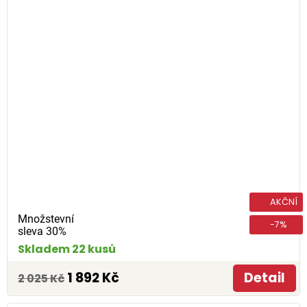
AKČNÍ
Množstevní
-7%
sleva 30%
Skladem 22 kusů
1 892 Kč
Detail
2 025 Kč