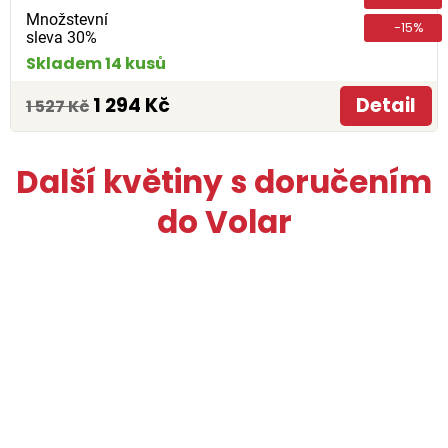
Množstevní
-15%
sleva 30%
Skladem 14 kusů
1 294 Kč
Detail
1 527 Kč
Další květiny s doručením
do Volar