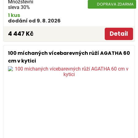
Množstevní
DOPRAVA ZDARMA
sleva 30%
1 kus
dodání od 9. 8. 2026
4 447 Kč
Detail
100 míchaných vícebarevných růží AGATHA 60
cm v kytici