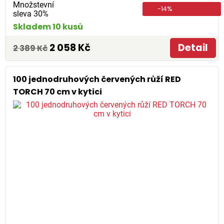
Množstevní
-14%
sleva 30%
Skladem 10 kusů
2 058 Kč
Detail
2 389 Kč
100 jednodruhových červených růží RED
TORCH 70 cm v kytici