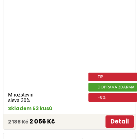
TIP
DOPRAVA ZDARMA
Množstevní
-6%
sleva 30%
Skladem 53 kusů
2 056 Kč
Detail
2 188 Kč