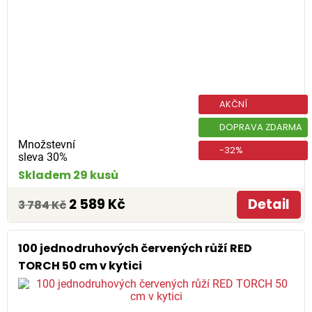
AKČNÍ
DOPRAVA ZDARMA
Množstevní
-32%
sleva 30%
Skladem 29 kusů
2 589 Kč
Detail
3 784 Kč
100 jednodruhových červených růží RED
TORCH 50 cm v kytici