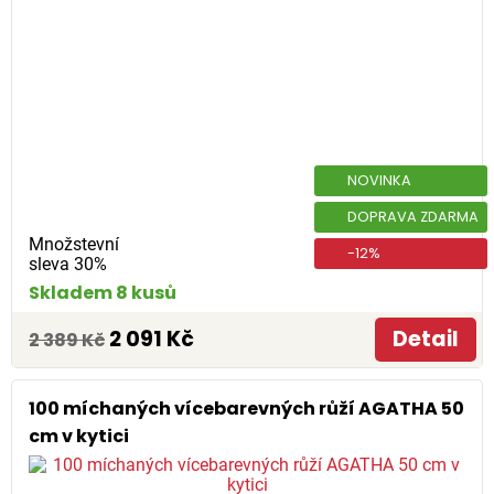
NOVINKA
DOPRAVA ZDARMA
Množstevní
-12%
sleva 30%
Skladem 8 kusů
2 091 Kč
Detail
2 389 Kč
100 míchaných vícebarevných růží AGATHA 50
cm v kytici