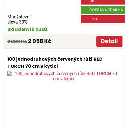
TIP
DOPRAVA ZDARMA
Množstevní
-14%
sleva 30%
Skladem 10 kusů
2 058 Kč
Detail
2 389 Kč
100 jednodruhových červených růží RED
TORCH 70 cm v kytici