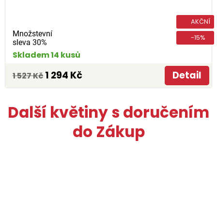
AKČNÍ
Množstevní
-15%
sleva 30%
Skladem 14 kusů
1 294 Kč
Detail
1 527 Kč
Další květiny s doručením
do Zákup