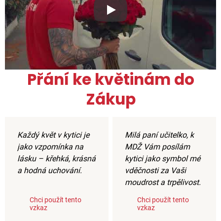
Xxx
Přání ke květinám do
Zákup
Každý květ v kytici je
Milá paní učitelko, k
jako vzpomínka na
MDŽ Vám posílám
lásku – křehká, krásná
kytici jako symbol mé
a hodná uchování.
vděčnosti za Vaši
moudrost a trpělivost.
Chci použít tento
Chci použít tento
vzkaz
vzkaz