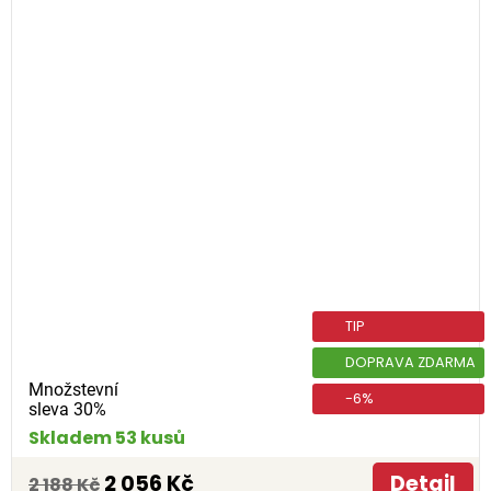
TIP
DOPRAVA ZDARMA
Množstevní
-6%
sleva 30%
Skladem 53 kusů
2 056 Kč
Detail
2 188 Kč