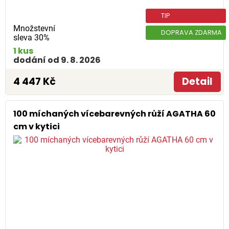
TIP
Množstevní
DOPRAVA ZDARMA
sleva 30%
1 kus
dodání od 9. 8. 2026
4 447 Kč
Detail
100 míchaných vícebarevných růží AGATHA 60
cm v kytici