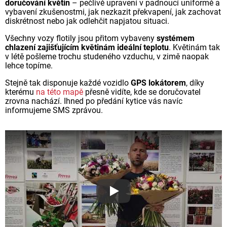
doručování květin
– pečlivě upravení v padnoucí uniformě a
vybavení zkušenostmi, jak nezkazit překvapení, jak zachovat
diskrétnost nebo jak odlehčit napjatou situaci.
Všechny vozy flotily jsou přitom vybaveny
systémem
chlazení zajišťujícím květinám ideální teplotu
. Květinám tak
v létě pošleme trochu studeného vzduchu, v zimě naopak
lehce topíme.
Stejně tak disponuje každé vozidlo
GPS lokátorem
, díky
kterému
na této mapě
přesně vidíte, kde se doručovatel
zrovna nachází. Ihned po předání kytice vás navíc
informujeme SMS zprávou.
Proč jsou květiny z Florea ta