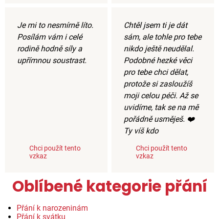
Je mi to nesmírně líto.
Chtěl jsem ti je dát
Posílám vám i celé
sám, ale tohle pro tebe
rodině hodně síly a
nikdo ještě neudělal.
upřímnou soustrast.
Podobné hezké věci
pro tebe chci dělat,
protože si zasloužíš
moji celou péči. Až se
uvidíme, tak se na mě
pořádně usměješ. ❤️
Ty víš kdo
Chci použít tento
Chci použít tento
vzkaz
vzkaz
Oblíbené kategorie přání
Přání k narozeninám
Přání k svátku