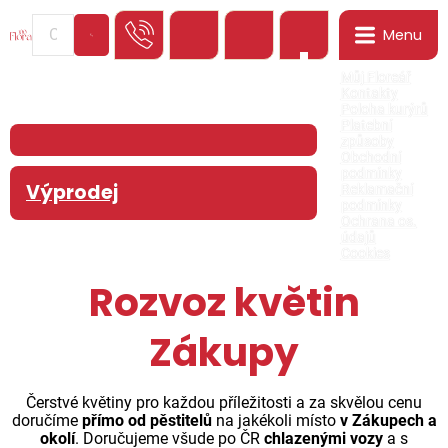
Menu
0
Můj Floreář
Kontakty
Poloha kurýrů
Platební
způsoby
Obchodní
podmínky
Výprodej
Reklamační
podmínky
Ochrana os.
údajů
Cookies
Rozvoz květin
Zákupy
Čerstvé květiny pro každou příležitosti a za skvělou cenu
doručíme
přímo od pěstitelů
na jakékoli místo
v Zákupech a
okolí
. Doručujeme všude po ČR
chlazenými vozy
a s