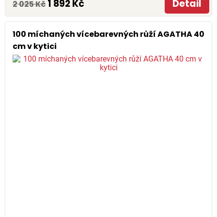
1 892 Kč
Detail
2 025 Kč
100 míchaných vícebarevných růží AGATHA 40
cm v kytici