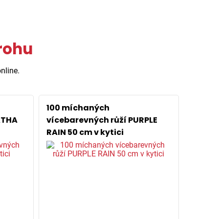
irohu
nline.
100 míchaných
ATHA
vícebarevných růží PURPLE
RAIN 50 cm v kytici