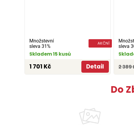
Množstevní
Množst
AKČNÍ
sleva 31%
sleva 
Skladem 15 kusů
Sklad
1 701 Kč
Detail
2 389 
Do Z