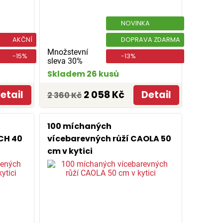
NOVINKA
AKČNÍ
DOPRAVA ZDARMA
Množstevní
-15%
-13%
sleva 30%
Skladem 26 kusů
etail
2 058 Kč
Detail
2 360 Kč
100 míchaných
CH 40
vícebarevných růží CAOLA 50
cm v kytici