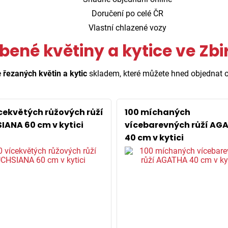
Doručení po celé ČR
Vlastní chlazené vozy
bené květiny a kytice ve Zb
e
řezaných květin a kytic
skladem, které můžete hned objednat o
ícekvětých růžových růží
100 míchaných
IANA 60 cm v kytici
vícebarevných růží AG
40 cm v kytici