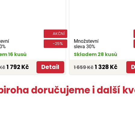
AKČNÍ
evní
Množstevní
-25%
30%
sleva 30%
em 16 kusů
Skladem 28 kusů
1 792 Kč
Detail
1 328 Kč
D
Kč
1 659 Kč
biroha doručujeme i další kv