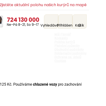
jistěte aktuální polohu našich kurýrů na mapě
724 130 000
Ne–Pá 8–21, So 9–17
0
Vyhledávání
Přihlášení
Košík
Můj Floreář
Kontakty
Poloha kurýrů
Platební způsoby
Obchodní podmínky
Reklamační podmínky
Ochrana os. údajů
Cookies
 125 Kč. Používáme
chlazené vozy
pro zachování