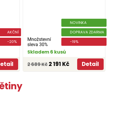
NOVINKA
AKČNÍ
DOPRAVA ZDARMA
Množstevní
-20%
-19%
sleva 30%
Skladem 6 kusů
etail
2 191 Kč
Detail
2 689 Kč
ětiny