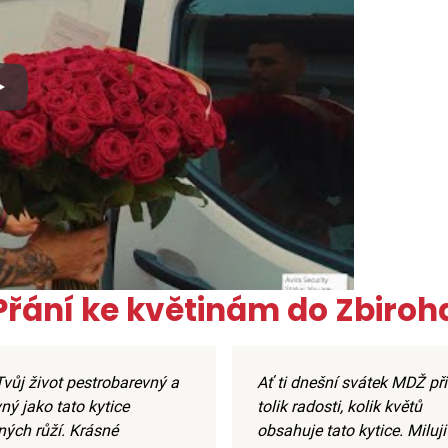
x
Přání ke květinám do Zbiroh
Tvůj život pestrobarevný a
Ať ti dnešní svátek MDŽ př
ný jako tato kytice
tolik radosti, kolik květů
ných růží. Krásné
obsahuje tato kytice. Miluji 