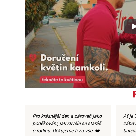
Xx
Pro krásnější den a zároveň jako
Ať je 
poděkování, jak skvěle se staráš
zábav
o rodinu. Děkujeme ti za vše. ❤️
barev