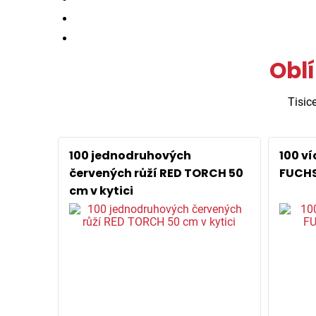
Oblí
Tisic
100 jednodruhových
100 v
červených růží RED TORCH 50
FUCHS
cm v kytici