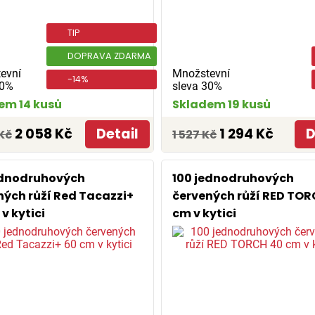
TIP
DOPRAVA ZDARMA
evní
Množstevní
-14%
30%
sleva 30%
em 14 kusů
Skladem 19 kusů
2 058 Kč
Detail
1 294 Kč
D
Kč
1 527 Kč
ednodruhových
100 jednodruhových
ných růží Red Tacazzi+
červených růží RED TOR
v kytici
cm v kytici