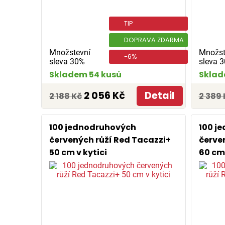
TIP
DOPRAVA ZDARMA
Množstevní
Množst
-6%
sleva 30%
sleva 
Skladem 54 kusů
Sklad
2 056 Kč
Detail
2 188 Kč
2 389 
100 jednodruhových
100 j
červených růží Red Tacazzi+
červe
50 cm v kytici
60 cm 