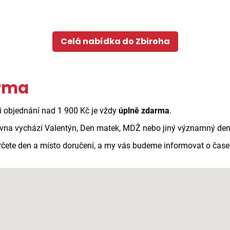
Celá nabídka do Zbiroha
arma
ři objednání nad 1 900 Kč je vždy
úplně zdarma
.
vna vychází Valentýn, Den matek, MDŽ nebo jiný významný den n
 určete den a místo doručení, a my vás budeme informovat o čas