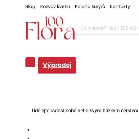
Blog
Rozvoz květin
Poloha kurýrů
Kontakty
Výprodej
Udělejte radost sobě nebo svým blízkým čerstvou