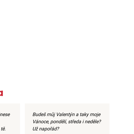
a
inese
Budeš můj Valentýn a taky moje
Vánoce, pondělí, středa i neděle?
tě.
Už napořád?