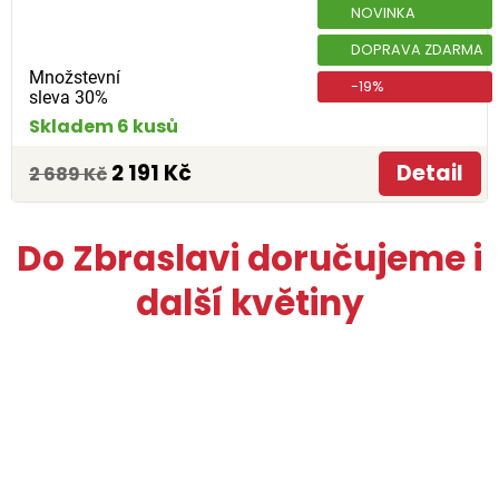
NOVINKA
DOPRAVA ZDARMA
Množstevní
-19%
sleva 30%
Skladem 6 kusů
2 191 Kč
Detail
2 689 Kč
Do Zbraslavi doručujeme i
další květiny