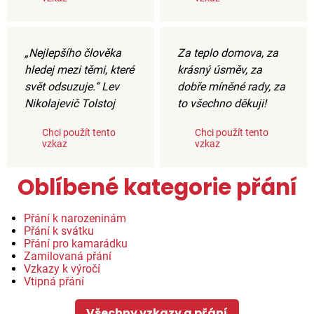
„Nejlepšího člověka
Za teplo domova, za
hledej mezi těmi, které
krásný úsměv, za
svět odsuzuje.“ Lev
dobře míněné rady, za
Nikolajevič Tolstoj
to všechno děkuji!
Chci použít tento
Chci použít tento
vzkaz
vzkaz
Oblíbené kategorie přání
Přání k narozeninám
Přání k svátku
Přání pro kamarádku
Zamilovaná přání
Vzkazy k výročí
Vtipná přání
Všechny vzkazy a přání