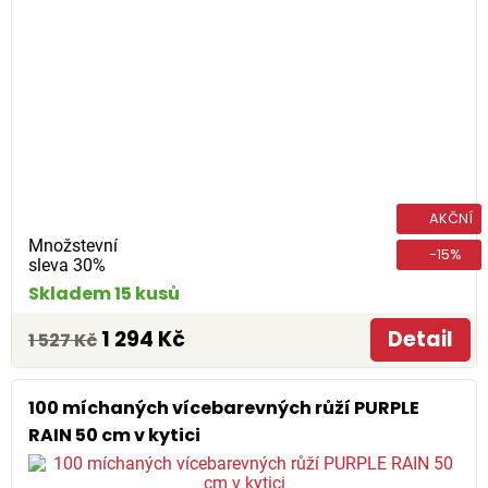
AKČNÍ
Množstevní
-15%
sleva 30%
Skladem 15 kusů
1 294 Kč
Detail
1 527 Kč
100 míchaných vícebarevných růží PURPLE
RAIN 50 cm v kytici