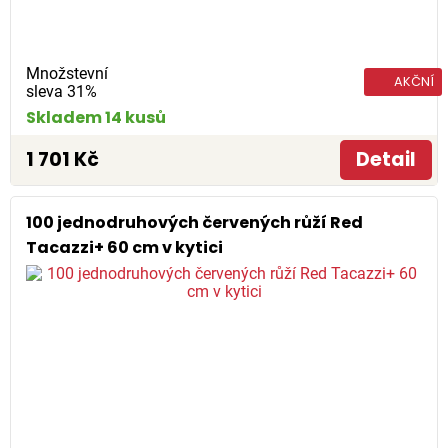
Množstevní
AKČNÍ
sleva 31%
Skladem 14 kusů
1 701 Kč
Detail
100 jednodruhových červených růží Red
Tacazzi+ 60 cm v kytici