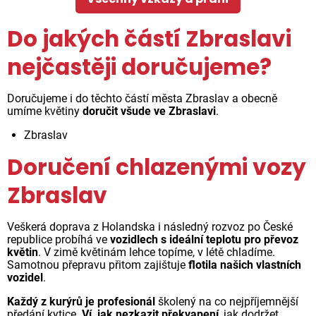
Do jakých částí Zbraslavi
nejčastěji doručujeme?
Doručujeme i do těchto částí města Zbraslav a obecně
umíme květiny
doručit všude ve Zbraslavi
.
Zbraslav
Doručení chlazenými vozy
Zbraslav
Veškerá doprava z Holandska i následný rozvoz po České
republice probíhá ve
vozidlech s ideální teplotu pro převoz
květin
. V zimě květinám lehce topíme, v létě chladíme.
Samotnou přepravu přitom zajištuje
flotila našich vlastních
vozidel
.
Každý z kurýrů je profesionál
školený na co nejpříjemnější
předání kytice.
Ví, jak nezkazit překvapení
, jak dodržet