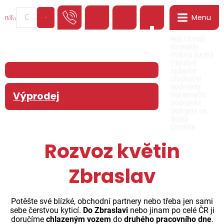
Menu
0
Můj Floreář
Kontakty
Poloha kurýrů
Platební
způsoby
Obchodní
podmínky
Výprodej
Reklamační
podmínky
Ochrana os.
údajů
Cookies
Rozvoz květin
Zbraslav
Potěšte své blízké, obchodní partnery nebo třeba jen sami
sebe čerstvou kyticí.
Do Zbraslavi
nebo jinam po celé ČR ji
doručíme
chlazeným vozem
do
druhého pracovního dne
.