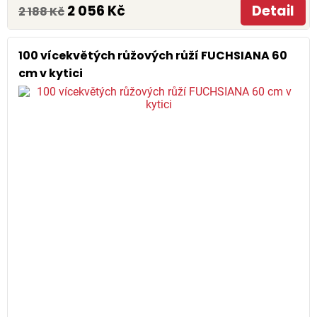
2 056 Kč
Detail
2 188 Kč
100 vícekvětých růžových růží FUCHSIANA 60
cm v kytici