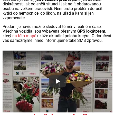
diskrétnost, jak odlehčit situaci i jak najít obdarovanou
osobu na velkém pracovišti. Není proto problém doručit
kytici do nemocnice, do školy, na úřad a kam si jen
vzpomenete.
Předání je navíc možné sledovat téměř v reálném čase.
Všechna vozidla jsou vybavena přesným
GPS lokátorem
,
který
na této mapě
ukáže aktuální polohu kurýra. O doručení
vás samozřejmě ihned informujeme také SMS zprávou.
Proč jsou květiny z Florea ta