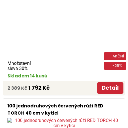
AKČNÍ
Množstevní
-25%
sleva 30%
Skladem 14 kusů
1 792 Kč
Detail
2 389 Kč
100 jednodruhových červených růží RED
TORCH 40 cm v kytici