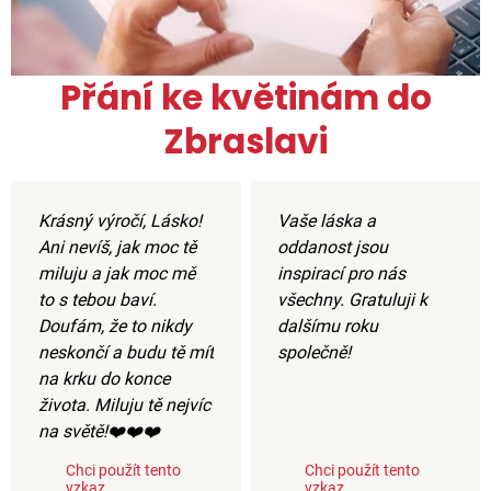
Přání ke květinám do
Zbraslavi
Krásný výročí, Lásko!
Vaše láska a
Ani nevíš, jak moc tě
oddanost jsou
miluju a jak moc mě
inspirací pro nás
to s tebou baví.
všechny. Gratuluji k
Doufám, že to nikdy
dalšímu roku
neskončí a budu tě mít
společně!
na krku do konce
života. Miluju tě nejvíc
na světě!❤️❤️❤️
Chci použít tento
Chci použít tento
vzkaz
vzkaz