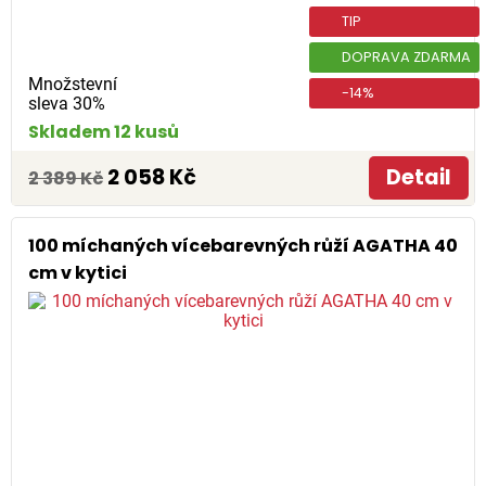
TIP
DOPRAVA ZDARMA
Množstevní
-14%
sleva 30%
Skladem 12 kusů
2 058 Kč
Detail
2 389 Kč
100 míchaných vícebarevných růží AGATHA 40
cm v kytici