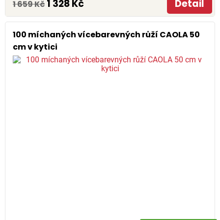
1 328 Kč
Detail
1 659 Kč
100 míchaných vícebarevných růží CAOLA 50
cm v kytici