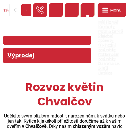
Menu
0
Můj Floreář
Kontakty
Poloha kurýrů
Platební
způsoby
Obchodní
podmínky
Výprodej
Reklamační
podmínky
Ochrana os.
údajů
Cookies
Rozvoz květin
Chvalčov
Udělejte svým blízkým radost k narozeninám, k svátku nebo
jen tak. Kytice k jakékoli příležitosti doručíme až k vašim
dveřím
v Chvalčově
. Díky našim
chlazeným vozům
navíc