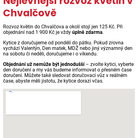
Nejlevnější rozvoz květin v
Chvalčově
Rozvoz květin do Chvalčova a okolí stojí jen 125 Kč. Při
objednání nad 1 900 Kč je vždy
úplně zdarma
.
Kytice z doručujeme od pondělí do pátku. Pokud zrovna
vychází Valentýn, Den matek, MDŽ nebo jiný významný den
na sobotu či neděli, doručujeme i o víkendu.
Objednání už nemůže být jednodušší
– zvolte kytici, vyberte
den doručení a my vás budeme informovat o přesném čase
doručení. Můžete také sledovat doručovací vůz v reálném
čase, abyste měli jistotu, že kytice dorazí včas.