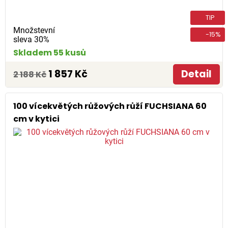
TIP
Množstevní
-15%
sleva 30%
Skladem 55 kusů
1 857 Kč
Detail
2 188 Kč
100 vícekvětých růžových růží FUCHSIANA 60
cm v kytici