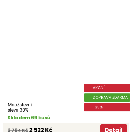
AKČNÍ
DOPRAVA ZDARMA
Množstevní
-33%
sleva 30%
Skladem 69 kusů
2 522 Kč
Detail
3 784 Kč