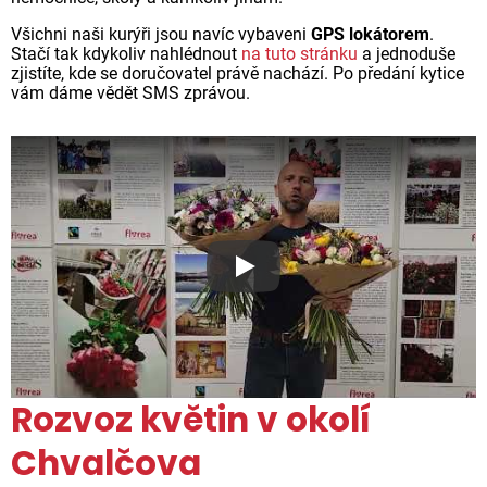
Všichni naši kurýři jsou navíc vybaveni
GPS lokátorem
.
Stačí tak kdykoliv nahlédnout
na tuto stránku
a jednoduše
zjistíte, kde se doručovatel právě nachází. Po předání kytice
vám dáme vědět SMS zprávou.
Proč jsou květiny z Florea ta
Rozvoz květin v okolí
Chvalčova