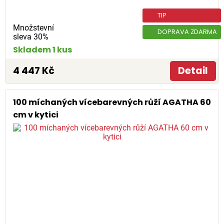
TIP
Množstevní
DOPRAVA ZDARMA
sleva 30%
Skladem 1 kus
4 447 Kč
Detail
100 míchaných vícebarevných růží AGATHA 60
cm v kytici