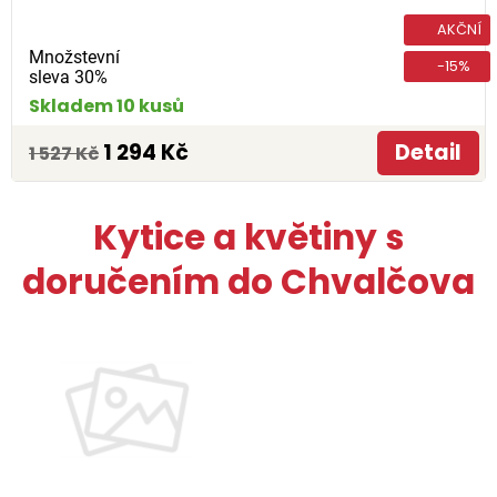
AKČNÍ
Množstevní
-15%
sleva 30%
Skladem 10 kusů
1 294 Kč
Detail
1 527 Kč
Kytice a květiny s
doručením do Chvalčova