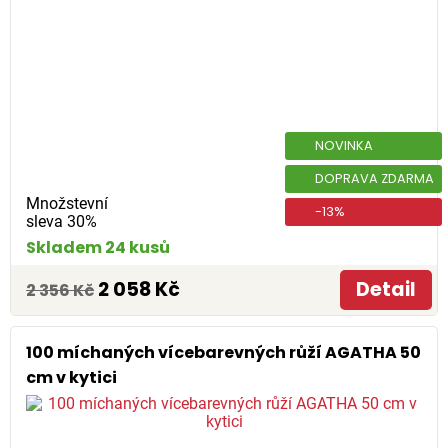
NOVINKA
DOPRAVA ZDARMA
Množstevní
-13%
sleva 30%
Skladem 24 kusů
2 058 Kč
Detail
2 356 Kč
100 míchaných vícebarevných růží AGATHA 50
cm v kytici