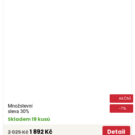
AKČNÍ
Množstevní
-7%
sleva 30%
Skladem 19 kusů
1 892 Kč
Detail
2 025 Kč