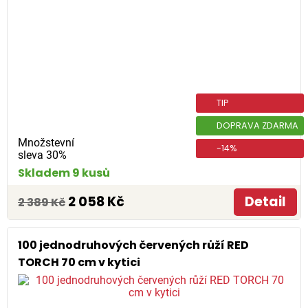
TIP
DOPRAVA ZDARMA
Množstevní
-14%
sleva 30%
Skladem 9 kusů
2 058 Kč
Detail
2 389 Kč
100 jednodruhových červených růží RED
TORCH 70 cm v kytici