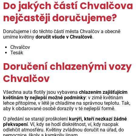
Do jakých částí Chvalčova
nejčastěji doručujeme?
Doručujeme i do těchto částí města Chvalčov a obecně
umíme květiny
doručit všude v Chvalčově
.
Chvalčov
Tesák
Doručení chlazenými vozy
Chvalčov
Všechna auta flotily jsou vybavena
chlazením zajišťujícím
květinám ty nejlepší možné podmínky
: v zimě květinám
lehce přitopíme, v létě je chladíme na správnou teplotu. Tak,
aby k obdarované osobě dorazily v té nejlepší formě.
O předání se starají proškolení
kurýři, kteří nezkazí žádné
překvapení
. Ví, kdy se hodí diskrétnost, ví, kdy naopak
odlehčit atmosféru. Květiny zvládnou doručit na úřad, do
nemocnice, školy a kamkoliv jinam.