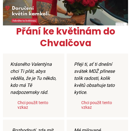
Přání ke květinám do
Chvalčova
Krásného Valentýna
Přeji ti, ať ti dnešní
chci Ti přát, abys
svátek MDŽ přinese
věděla, že je Tu někdo,
tolik radosti, kolik
kdo má Tě
květů obsahuje tato
nadpozemsky rád.
kytice.
Chci použít tento
Chci použít tento
vzkaz
vzkaz
„Rozhodnutí, zda mít
Mé milované