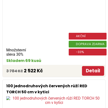
AKČNÍ
DOPRAVA ZDARMA
Množstevní
-33%
sleva 30%
Skladem 69 kusů
2 522 Kč
Detail
3 784 Kč
100 jednodruhových červených růží RED
TORCH 50 cm v kytici