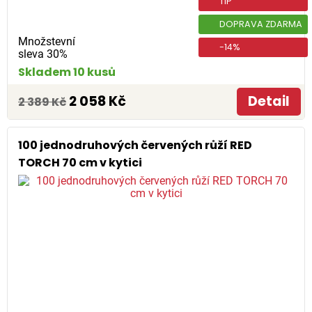
TIP
DOPRAVA ZDARMA
Množstevní
-14%
sleva 30%
Skladem 10 kusů
2 058 Kč
Detail
2 389 Kč
100 jednodruhových červených růží RED
TORCH 70 cm v kytici