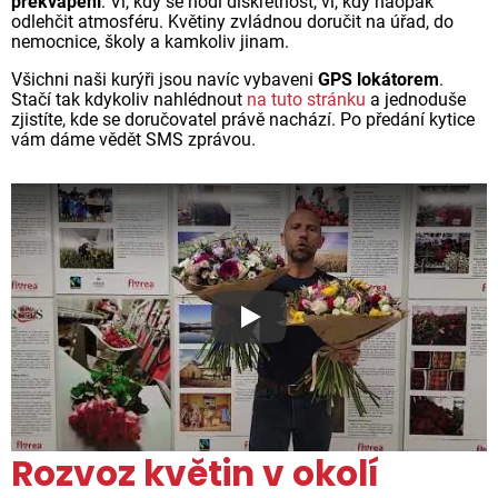
překvapení
. Ví, kdy se hodí diskrétnost, ví, kdy naopak
odlehčit atmosféru. Květiny zvládnou doručit na úřad, do
nemocnice, školy a kamkoliv jinam.
Všichni naši kurýři jsou navíc vybaveni
GPS lokátorem
.
Stačí tak kdykoliv nahlédnout
na tuto stránku
a jednoduše
zjistíte, kde se doručovatel právě nachází. Po předání kytice
vám dáme vědět SMS zprávou.
Proč jsou květiny z Florea ta
Rozvoz květin v okolí