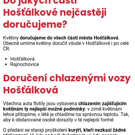
Do jakých částí
Hošťálkové nejčastěji
doručujeme?
Květiny
doručujeme do všech částí města Hošťálková
.
Obecně umíme květiny doručit všude v Hošťálkové i po celé
ČR.
Hošťálková
Rajnochovice
Doručení chlazenými vozy
Hošťálková
Všechna auta flotily jsou vybavena
chlazením zajišťujícím
květinám ty nejlepší možné podmínky
: v zimě květinám
lehce přitopíme, v létě je chladíme na správnou teplotu. Tak,
aby k obdarované osobě dorazily v té nejlepší formě.
O předání se starají proškolení
kurýři, kteří nezkazí žádné