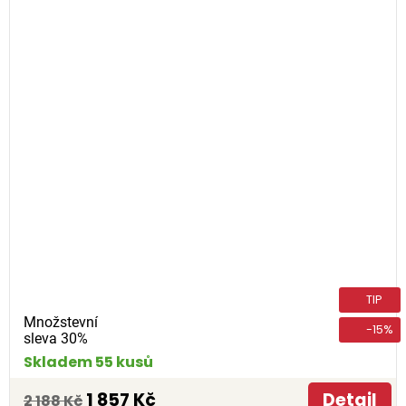
TIP
Množstevní
-15%
sleva 30%
Skladem 55 kusů
1 857 Kč
Detail
2 188 Kč