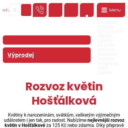
Menu
0
Můj Floreář
Kontakty
Poloha kurýrů
Platební
způsoby
Obchodní
podmínky
Výprodej
Reklamační
podmínky
Ochrana os.
údajů
Cookies
Rozvoz květin
Hošťálková
Květiny k narozeninám, svátkům, veškerým výjimečným
událostem i jen tak, pro radost. Nabízíme
nejlevnější rozvoz
květin v Hošťálkové
za 125 Kč nebo zdarma. Díky přepravě