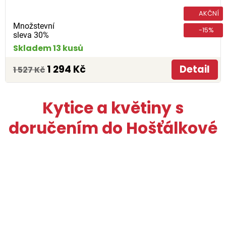
AKČNÍ
Množstevní
-15%
sleva 30%
Skladem 13 kusů
1 294 Kč
Detail
1 527 Kč
Kytice a květiny s
doručením do Hošťálkové