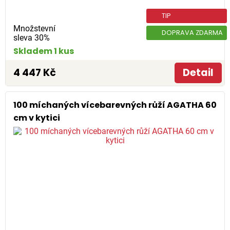
TIP
Množstevní
DOPRAVA ZDARMA
sleva 30%
Skladem 1 kus
4 447 Kč
Detail
100 míchaných vícebarevných růží AGATHA 60
cm v kytici