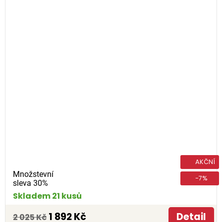
AKČNÍ
Množstevní
-7%
sleva 30%
Skladem 21 kusů
1 892 Kč
Detail
2 025 Kč