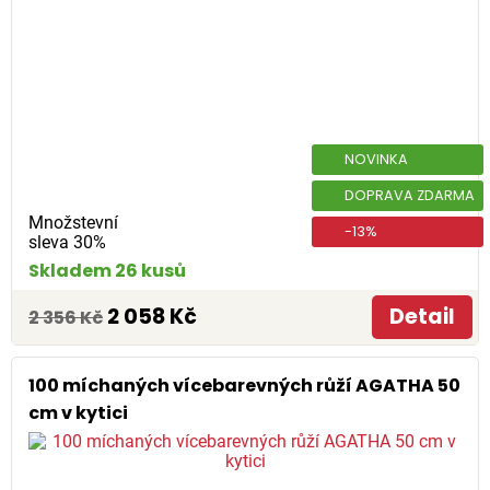
NOVINKA
DOPRAVA ZDARMA
Množstevní
-13%
sleva 30%
Skladem 26 kusů
2 058 Kč
Detail
2 356 Kč
100 míchaných vícebarevných růží AGATHA 50
cm v kytici