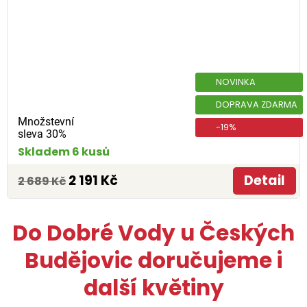
NOVINKA
DOPRAVA ZDARMA
Množstevní
-19%
sleva 30%
Skladem 6 kusů
2 191 Kč
Detail
2 689 Kč
Do Dobré Vody u Českých
Budějovic doručujeme i
další květiny