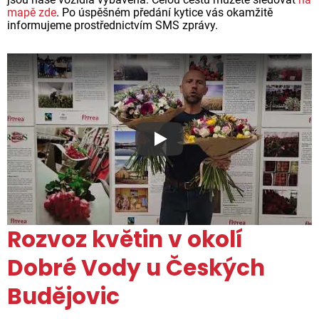
mapě zde
. Po úspěšném předání kytice vás okamžitě
informujeme prostřednictvím SMS zprávy.
Proč jsou květiny z Florea ta
Rozvoz květin v okolí
Dobré Vody u Českých
Budějovic