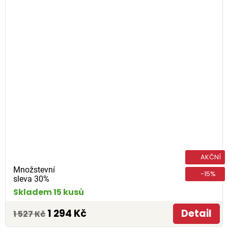
AKČNÍ
Množstevní
-15%
sleva 30%
Skladem 15 kusů
1 294 Kč
Detail
1 527 Kč