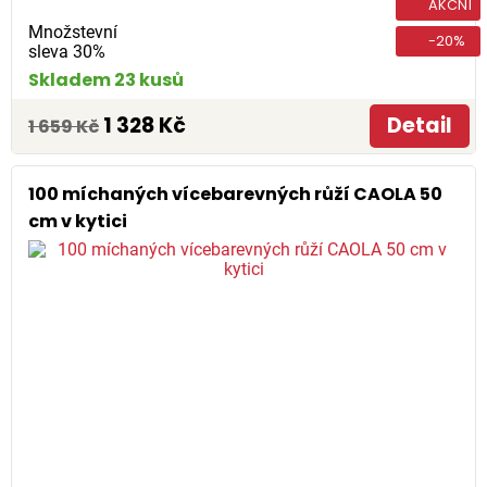
AKČNÍ
Množstevní
-20%
sleva 30%
Skladem 23 kusů
1 328 Kč
Detail
1 659 Kč
100 míchaných vícebarevných růží CAOLA 50
cm v kytici