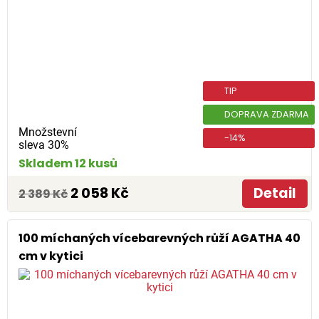
TIP
DOPRAVA ZDARMA
Množstevní
-14%
sleva 30%
Skladem 12 kusů
2 058 Kč
Detail
2 389 Kč
100 míchaných vícebarevných růží AGATHA 40
cm v kytici