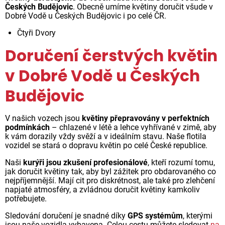
Českých Budějovic
. Obecně umíme květiny doručit všude v
Dobré Vodě u Českých Budějovic i po celé ČR.
Čtyři Dvory
Doručení čerstvých květin
v Dobré Vodě u Českých
Budějovic
V našich vozech jsou
květiny přepravovány v perfektních
podmínkách
– chlazené v létě a lehce vyhřívané v zimě, aby
k vám dorazily vždy svěží a v ideálním stavu. Naše flotila
vozidel se stará o dopravu květin po celé České republice.
Naši
kurýři jsou zkušení profesionálové
, kteří rozumí tomu,
jak doručit květiny tak, aby byl zážitek pro obdarovaného co
nejpříjemnější. Mají cit pro diskrétnost, ale také pro zlehčení
napjaté atmosféry, a zvládnou doručit květiny kamkoliv
potřebujete.
Sledování doručení je snadné díky
GPS systémům
, kterými
jsou naše vozidla vybavena. Celou cestu můžete sledovat
na