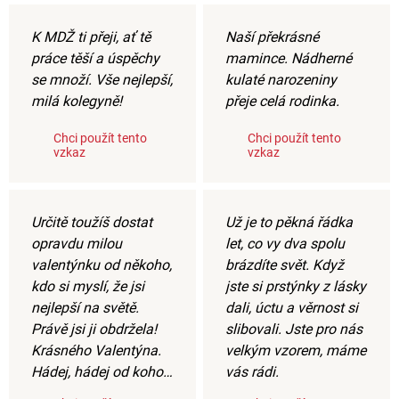
K MDŽ ti přeji, ať tě
Naší překrásné
práce těší a úspěchy
mamince. Nádherné
se množí. Vše nejlepší,
kulaté narozeniny
milá kolegyně!
přeje celá rodinka.
Chci použít tento
Chci použít tento
vzkaz
vzkaz
Určitě toužíš dostat
Už je to pěkná řádka
opravdu milou
let, co vy dva spolu
valentýnku od někoho,
brázdíte svět. Když
kdo si myslí, že jsi
jste si prstýnky z lásky
nejlepší na světě.
dali, úctu a věrnost si
Právě jsi ji obdržela!
slibovali. Jste pro nás
Krásného Valentýna.
velkým vzorem, máme
Hádej, hádej od koho…
vás rádi.