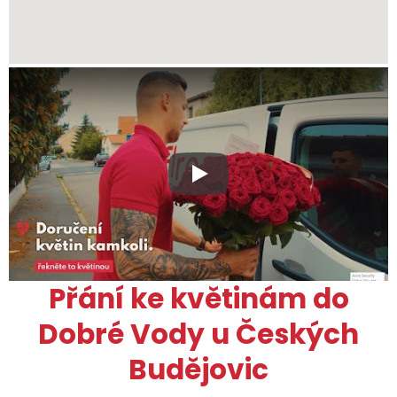
Xxx
Přání ke květinám do
Dobré Vody u Českých
Budějovic