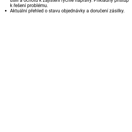
úsilí a ochotu k zajištění rychlé nápravy. Příkladný přístup
k řešení problému.
Aktuální přehled o stavu objednávky a doručení zásilky.