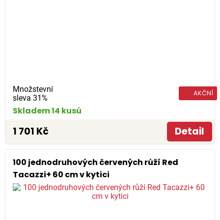
Množstevní
AKČNÍ
sleva 31%
Skladem 14 kusů
1 701 Kč
Detail
100 jednodruhových červených růží Red
Tacazzi+ 60 cm v kytici