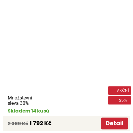
AKČNÍ
Množstevní
-25%
sleva 30%
Skladem 14 kusů
1 792 Kč
Detail
2 389 Kč