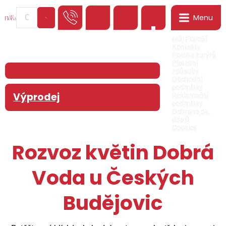
Menu
0
Můj Floreář
Kontakty
Poloha kurýrů
Platební
způsoby
Obchodní
podmínky
Výprodej
Reklamační
podmínky
Ochrana os.
údajů
Cookies
Rozvoz květin Dobrá
Voda u Českých
Budějovic