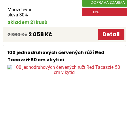
DOPRAVA ZDARMA
Množstevní
-13%
sleva 30%
Skladem 21 kusů
2 058 Kč
Detail
2 360 Kč
100 jednodruhových červených růží Red
Tacazzi+ 50 cm v kytici