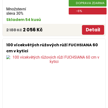
DOPRAVA ZDARMA
Množstevní
-6%
sleva 30%
Skladem 54 kusů
2 056 Kč
Detail
2 188 Kč
100 vícekvětých růžových růží FUCHSIANA 60
cm v kytici