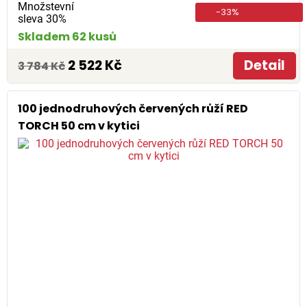
Množstevní
-33%
sleva 30%
Skladem 62 kusů
2 522 Kč
Detail
3 784 Kč
100 jednodruhových červených růží RED
TORCH 50 cm v kytici