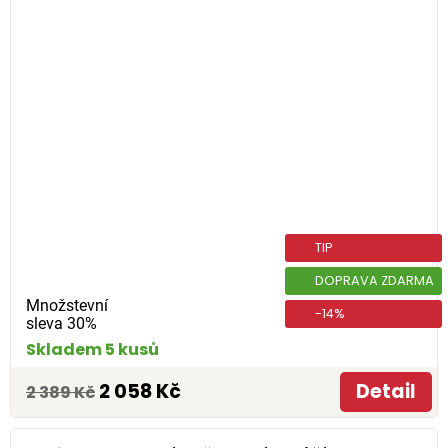
TIP
DOPRAVA ZDARMA
Množstevní
-14%
sleva 30%
Skladem 5 kusů
2 058 Kč
Detail
2 389 Kč