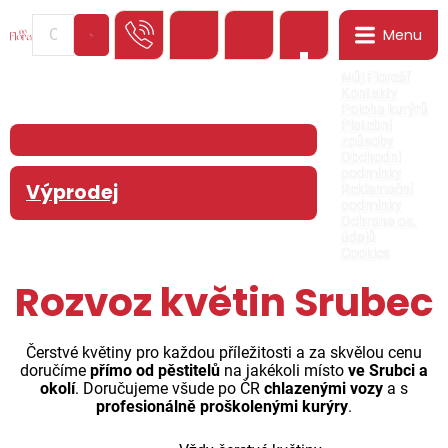
Menu
0
Můj Floreář
Kontakty
Poloha kurýrů
Platební
způsoby
Obchodní
podmínky
Výprodej
Reklamační
podmínky
Ochrana os.
údajů
Cookies
Rozvoz květin Srubec
Čerstvé květiny pro každou příležitosti a za skvělou cenu
doručíme
přímo od pěstitelů
na jakékoli místo
ve Srubci a
okolí
. Doručujeme všude po ČR
chlazenými vozy
a s
profesionálně proškolenými kurýry
.