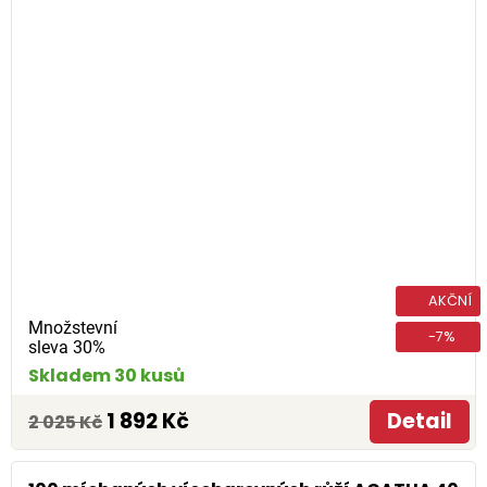
AKČNÍ
Množstevní
-7%
sleva 30%
Skladem 30 kusů
1 892 Kč
Detail
2 025 Kč