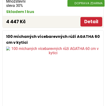
Množstevní
DOPRAVA ZDARMA
sleva 30%
Skladem 1 kus
4 447 Kč
Detail
100 míchaných vícebarevných růží AGATHA 60
cm v kytici