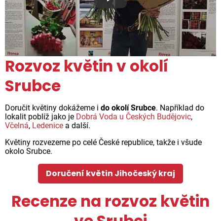
Proč jsou květiny z Florea ta
Rozvoz květin v okolí
Srubce
Doručit květiny dokážeme i
do okolí Srubce
. Například do
lokalit poblíž jako je
Dobrá Voda u Českých Budějovic
,
Včelná
,
Ledenice
a další.
Květiny rozvezeme po celé České republice, takže i všude
okolo Srubce.
Doručení květin Jihočeský kraj
Recenze na rozvoz květin
ve Srubci