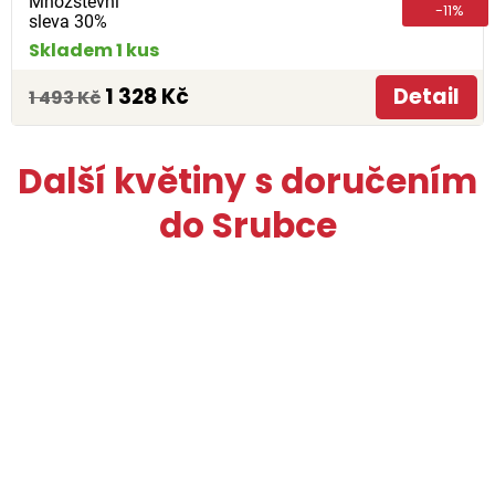
Množstevní
-11%
sleva 30%
Skladem 1 kus
1 328 Kč
Detail
1 493 Kč
Další květiny s doručením
do Srubce