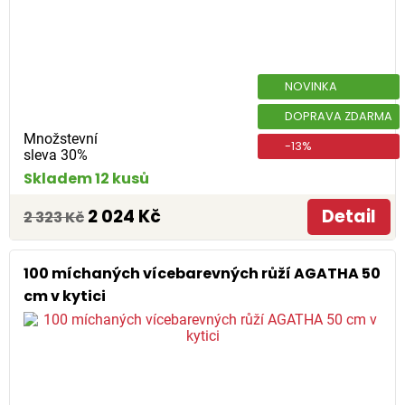
NOVINKA
DOPRAVA ZDARMA
Množstevní
-13%
sleva 30%
Skladem 12 kusů
2 024 Kč
Detail
2 323 Kč
100 míchaných vícebarevných růží AGATHA 50
cm v kytici