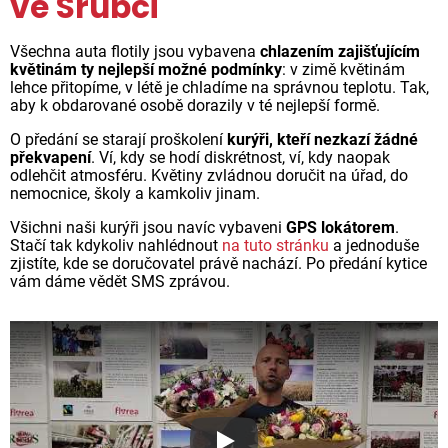
ve Srubci
Všechna auta flotily jsou vybavena
chlazením zajišťujícím
květinám ty nejlepší možné podmínky
: v zimě květinám
lehce přitopíme, v létě je chladíme na správnou teplotu. Tak,
aby k obdarované osobě dorazily v té nejlepší formě.
O předání se starají proškolení
kurýři, kteří nezkazí žádné
překvapení
. Ví, kdy se hodí diskrétnost, ví, kdy naopak
odlehčit atmosféru. Květiny zvládnou doručit na úřad, do
nemocnice, školy a kamkoliv jinam.
Všichni naši kurýři jsou navíc vybaveni
GPS lokátorem
.
Stačí tak kdykoliv nahlédnout
na tuto stránku
a jednoduše
zjistíte, kde se doručovatel právě nachází. Po předání kytice
vám dáme vědět SMS zprávou.