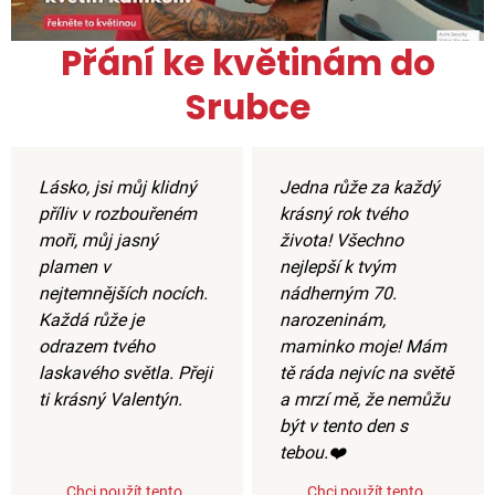
Přání ke květinám do
Srubce
Lásko, jsi můj klidný
Jedna růže za každý
příliv v rozbouřeném
krásný rok tvého
moři, můj jasný
života! Všechno
plamen v
nejlepší k tvým
nejtemnějších nocích.
nádherným 70.
Každá růže je
narozeninám,
odrazem tvého
maminko moje! Mám
laskavého světla. Přeji
tě ráda nejvíc na světě
ti krásný Valentýn.
a mrzí mě, že nemůžu
být v tento den s
tebou.❤️
Chci použít tento
Chci použít tento