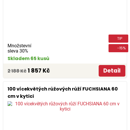
TIP
Množstevní
-15%
sleva 30%
Skladem 65 kusů
1 857 Kč
Detail
2 188 Kč
100 vícekvětých růžových růží FUCHSIANA 60
cm v kytici