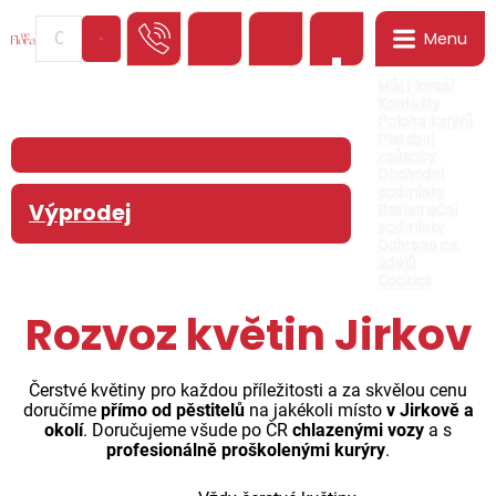
Menu
0
Můj Floreář
Kontakty
Poloha kurýrů
Platební
způsoby
Obchodní
podmínky
Výprodej
Reklamační
podmínky
Ochrana os.
údajů
Cookies
Rozvoz květin Jirkov
Čerstvé květiny pro každou příležitosti a za skvělou cenu
doručíme
přímo od pěstitelů
na jakékoli místo
v Jirkově a
okolí
. Doručujeme všude po ČR
chlazenými vozy
a s
profesionálně proškolenými kurýry
.