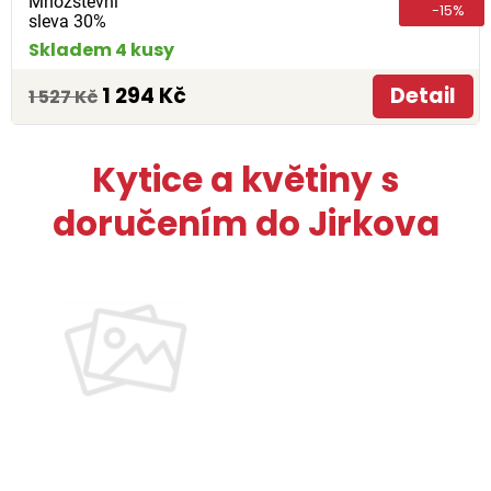
Množstevní
-15%
sleva 30%
Skladem 4 kusy
1 294 Kč
Detail
1 527 Kč
Kytice a květiny s
doručením do Jirkova