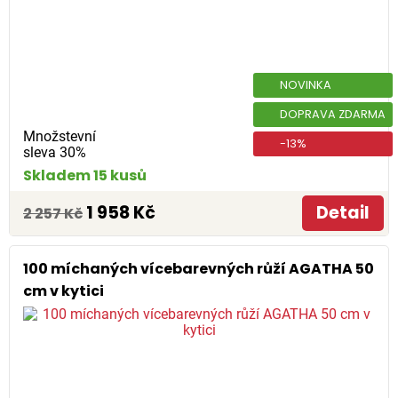
NOVINKA
DOPRAVA ZDARMA
Množstevní
-13%
sleva 30%
Skladem 15 kusů
1 958 Kč
Detail
2 257 Kč
100 míchaných vícebarevných růží AGATHA 50
cm v kytici