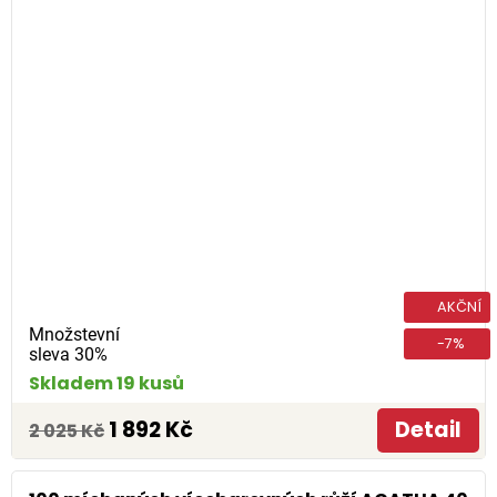
AKČNÍ
Množstevní
-7%
sleva 30%
Skladem 19 kusů
1 892 Kč
Detail
2 025 Kč