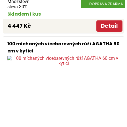
Množstevní
DOPRAVA ZDARMA
sleva 30%
Skladem 1 kus
4 447 Kč
Detail
100 míchaných vícebarevných růží AGATHA 60
cm v kytici