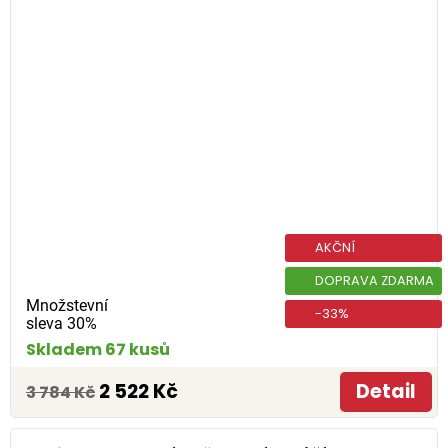
AKČNÍ
DOPRAVA ZDARMA
Množstevní
-33%
sleva 30%
Skladem 67 kusů
2 522 Kč
Detail
3 784 Kč