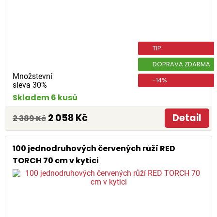
TIP
DOPRAVA ZDARMA
Množstevní
-14%
sleva 30%
Skladem 6 kusů
2 058 Kč
Detail
2 389 Kč
100 jednodruhových červených růží RED
TORCH 70 cm v kytici