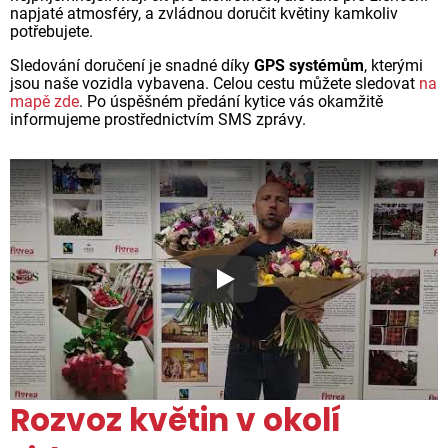
napjaté atmosféry, a zvládnou doručit květiny kamkoliv
potřebujete.
Sledování doručení je snadné díky
GPS systémům
, kterými
jsou naše vozidla vybavena. Celou cestu můžete sledovat
na
mapě zde
. Po úspěšném předání kytice vás okamžitě
informujeme prostřednictvím SMS zprávy.
Proč jsou květiny z Florea ta
Rozvoz květin v okolí