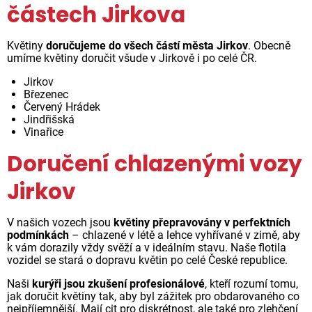
částech Jirkova
Květiny
doručujeme do všech částí města Jirkov
. Obecně
umíme květiny doručit všude v Jirkově i po celé ČR.
Jirkov
Březenec
Červený Hrádek
Jindřišská
Vinařice
Doručení chlazenými vozy
Jirkov
V našich vozech jsou
květiny přepravovány v perfektních
podmínkách
– chlazené v létě a lehce vyhřívané v zimě, aby
k vám dorazily vždy svěží a v ideálním stavu. Naše flotila
vozidel se stará o dopravu květin po celé České republice.
Naši
kurýři jsou zkušení profesionálové
, kteří rozumí tomu,
jak doručit květiny tak, aby byl zážitek pro obdarovaného co
nejpříjemnější. Mají cit pro diskrétnost, ale také pro zlehčení