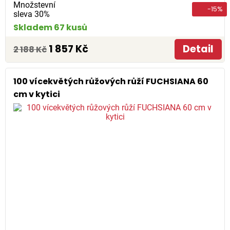
Množstevní
-15%
sleva 30%
Skladem 67 kusů
1 857 Kč
Detail
2 188 Kč
100 vícekvětých růžových růží FUCHSIANA 60
cm v kytici