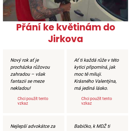
Přání ke květinám do
Jirkova
Nový rok ať je
Ať ti každá růže v této
procházka růžovou
kytici připomíná, jak
zahradou – však
moc tě miluji.
fantazii se meze
Krásného Valentýna,
nekladou!
má jediná lásko.
Chci použít tento
Chci použít tento
vzkaz
vzkaz
Nejlepší advokátce za
Babičko, k MDŽ ti