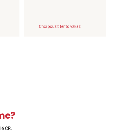
Chci použít tento vzkaz
eme?
lé ČR.