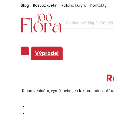
Blog
Rozvoz květin
Poloha kurýrů
Kontakty
Výprodej
R
K narozeninám, výročí nebo jen tak pro radost. Ať už 