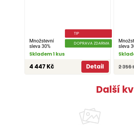
TIP
Množstevní
Množst
DOPRAVA ZDARMA
sleva 30%
sleva 
Skladem 1 kus
Sklad
4 447 Kč
Detail
2 356 
Další k