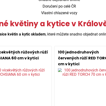
Doručení po celé ČR
Vlastní chlazené vozy
né květiny a kytice v Králov
síce květin a kytic skladem
, které můžete snadno objednat onli
ícekvětých růžových růží
100 jednodruhových
IANA 60 cm v kytici
červených růží RED TOR
cm v kytici