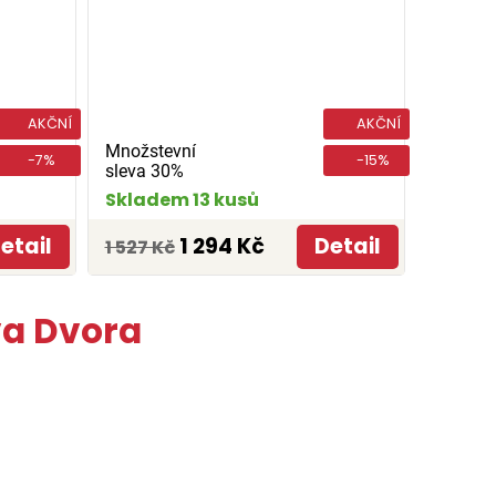
AKČNÍ
AKČNÍ
Množstevní
-7%
-15%
sleva 30%
Skladem 13 kusů
etail
1 294 Kč
Detail
1 527 Kč
va Dvora