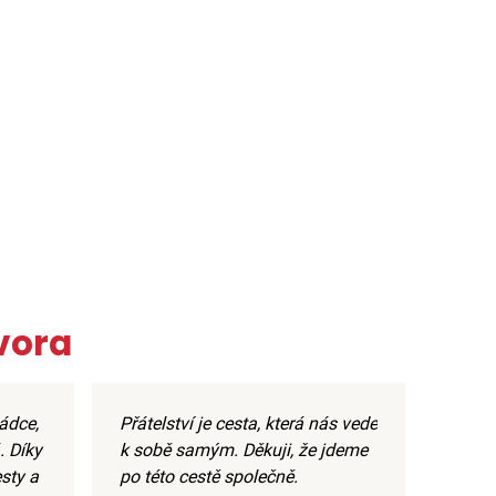
vora
ádce,
Přátelství je cesta, která nás vede
. Díky
k sobě samým. Děkuji, že jdeme
sty a
po této cestě společně.