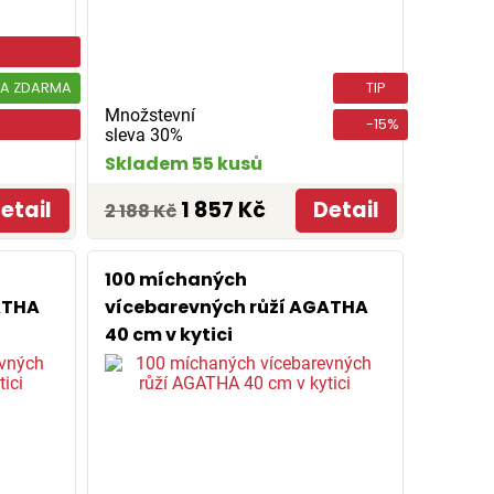
A ZDARMA
TIP
Množstevní
-15%
sleva 30%
Skladem 55 kusů
etail
1 857 Kč
Detail
2 188 Kč
100 míchaných
ATHA
vícebarevných růží AGATHA
40 cm v kytici