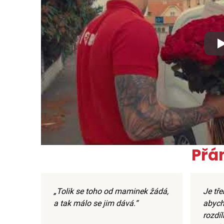
Xx
Přá
„Tolik se toho od maminek žádá,
Je tře
a tak málo se jim dává.“
abych
rozdíl