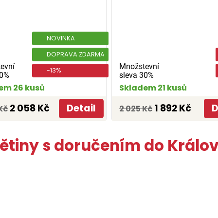
NOVINKA
DOPRAVA ZDARMA
evní
Množstevní
-13%
30%
sleva 30%
em 26 kusů
Skladem 21 kusů
2 058 Kč
Detail
1 892 Kč
D
Kč
2 025 Kč
větiny s doručením do Králo