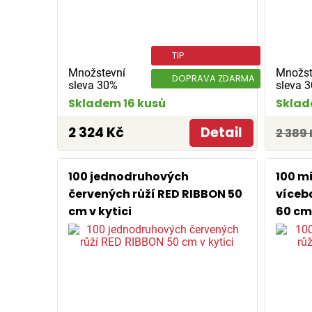
TIP
Množstevní
Množst
DOPRAVA ZDARMA
sleva 30%
sleva 
Skladem 16 kusů
Sklad
2 324 Kč
Detail
2 389 
100 jednodruhových
100 m
červených růží RED RIBBON 50
víceb
cm v kytici
60 cm 