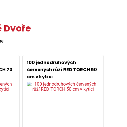
ě Dvoře
ne.
100 jednodruhových
CH 70
červených růží RED TORCH 50
cm v kytici