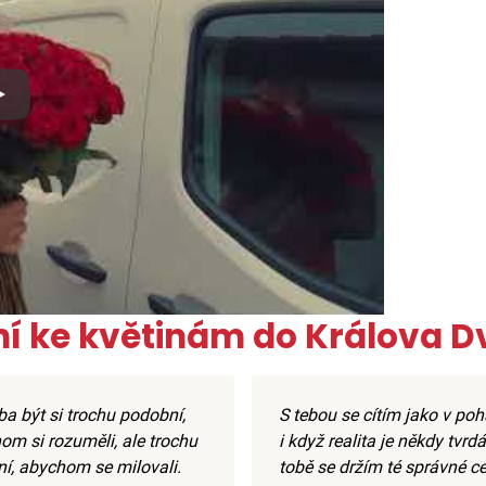
x
ní ke květinám do Králova D
ba být si trochu podobní,
S tebou se cítím jako v poh
om si rozuměli, ale trochu
i když realita je někdy tvrdá
ní, abychom se milovali.
tobě se držím té správné ce