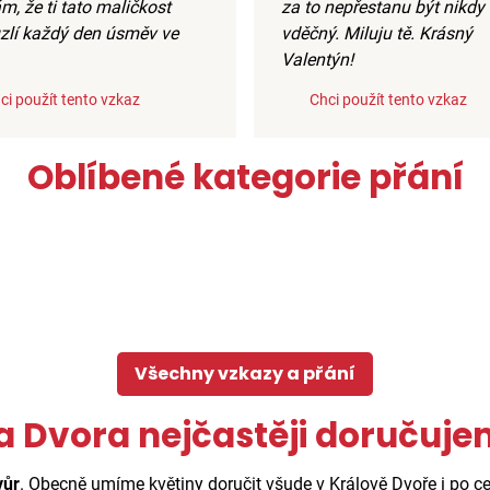
m, že ti tato maličkost
za to nepřestanu být nikdy
zlí každý den úsměv ve
vděčný. Miluju tě. Krásný
Valentýn!
ci použít tento vzkaz
Chci použít tento vzkaz
Oblíbené kategorie přání
Všechny vzkazy a přání
va Dvora nejčastěji doručuj
vůr
. Obecně umíme květiny doručit všude v Králově Dvoře i po ce