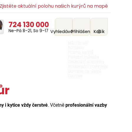
jistěte aktuální polohu našich kurýrů na mapě
724 130 000
Ne–Pá 8–21, So 9–17
0
Vyhledávání
Přihlášení
Košík
Můj Floreář
Kontakty
Poloha kurýrů
Platební způsoby
Obchodní podmínky
Reklamační podmínky
Ochrana os. údajů
Cookies
ůr
ny i kytice vždy čerstvé
. Včetně
profesionální vazby