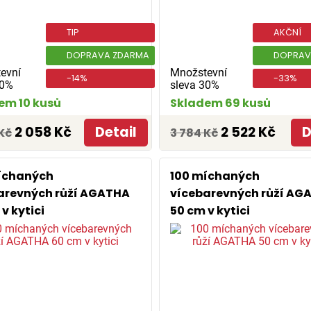
TIP
AKČNÍ
DOPRAVA ZDARMA
DOPRAV
evní
Množstevní
-14%
-33%
30%
sleva 30%
em 10 kusů
Skladem 69 kusů
2 058 Kč
Detail
2 522 Kč
D
Kč
3 784 Kč
íchaných
100 míchaných
arevných růží AGATHA
vícebarevných růží AG
v kytici
50 cm v kytici