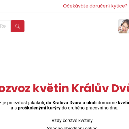
Očekáváte doručení kytice? Z
ozvoz květin Králův Dv
je příležitost jakákoli,
do Králova Dvora a okolí
doručíme
květi
a s
proškolenými kurýry
do druhého pracovního dne.
Vždy čerstvé květiny
Snadné objednání online