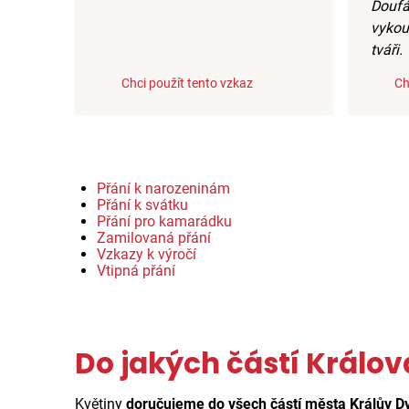
Doufá
vykou
tváři.
Chci použít tento vzkaz
Ch
Přání k narozeninám
Přání k svátku
Přání pro kamarádku
Zamilovaná přání
Vzkazy k výročí
Vtipná přání
Do jakých částí Králo
Květiny
doručujeme do všech částí města Králův D