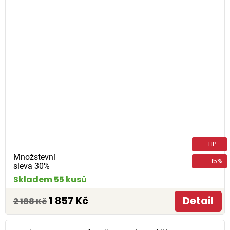
TIP
Množstevní
-15%
sleva 30%
Skladem 55 kusů
1 857 Kč
Detail
2 188 Kč