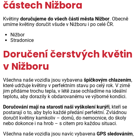
částech Nižbora
Květiny
doručujeme do všech částí města Nižbor
. Obecně
umíme květiny doručit všude v Nižboru i po celé ČR.
Nižbor
Stradonice
Doručení čerstvých květin
v Nižboru
Všechna naše vozidla jsou vybavena
špičkovým chlazením
,
které udržuje květiny v perfektním stavu po celý rok. V zimě
jim přidáme trochu tepla, v létě zase ochladíme na ideální
teplotu, aby dorazily k obdarovanému ve výborné kondici.
Doručování mají na starosti naši vyškolení kurýři
, kteří se
postarají o to, aby bylo každé předání perfektní. Zvládnou
doručit květiny kamkoliv – domů, do nemocnice, do školy
nebo dokonce i na hrob – s citem pro každou situaci.
Všechna naše vozidla jsou navíc vybavena
GPS sledováním
,