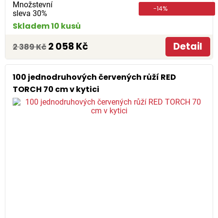
Množstevní
-14%
sleva 30%
Skladem 10 kusů
2 058 Kč
Detail
2 389 Kč
100 jednodruhových červených růží RED
TORCH 70 cm v kytici