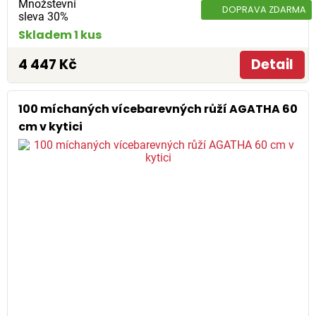
Množstevní
DOPRAVA ZDARMA
sleva 30%
Skladem 1 kus
4 447 Kč
Detail
100 míchaných vícebarevných růží AGATHA 60
cm v kytici