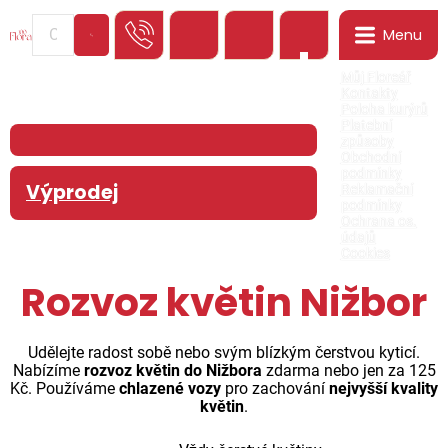
Menu
0
Můj Floreář
Kontakty
Poloha kurýrů
Platební
způsoby
Obchodní
podmínky
Výprodej
Reklamační
podmínky
Ochrana os.
údajů
Cookies
Rozvoz květin Nižbor
Udělejte radost sobě nebo svým blízkým čerstvou kyticí.
Nabízíme
rozvoz květin do Nižbora
zdarma nebo jen za 125
Kč. Používáme
chlazené vozy
pro zachování
nejvyšší kvality
květin
.