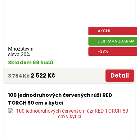
AKČNÍ
DOPRAVA ZDARMA
Množstevní
-33%
sleva 30%
Skladem 69 kusů
2 522 Kč
Detail
3 784 Kč
100 jednodruhových červených růží RED
TORCH 50 cm v kytici