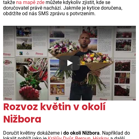
takže
na mapě zde
můžete kdykoliv zjistit, kde se
doručovatel právě nachází. Jakmile je kytice doručena,
obdržíte od nás SMS zprávu s potvrzením.
Proč jsou květiny z Florea ta
Rozvoz květin v okolí
Nižbora
Doručit květiny dokážeme i
do okolí Nižbora
. Například do
lokalit poblíž jako je
Králův Dvůr
,
Beroun
,
Hýskov
a další.