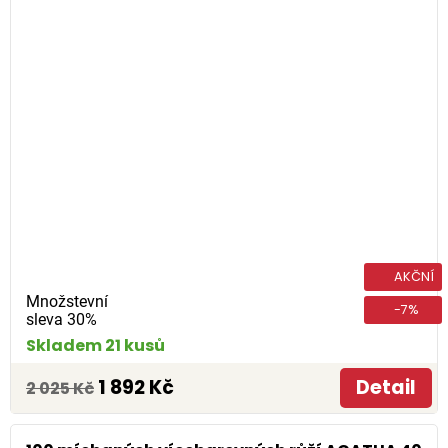
AKČNÍ
Množstevní
-7%
sleva 30%
Skladem 21 kusů
1 892 Kč
Detail
2 025 Kč