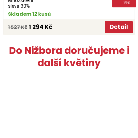
Množstevní
-15%
sleva 30%
Skladem 12 kusů
1 294 Kč
Detail
1 527 Kč
Do Nižbora doručujeme i
další květiny