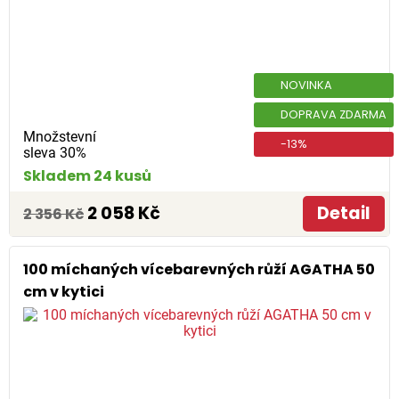
NOVINKA
DOPRAVA ZDARMA
Množstevní
-13%
sleva 30%
Skladem 24 kusů
2 058 Kč
Detail
2 356 Kč
100 míchaných vícebarevných růží AGATHA 50
cm v kytici