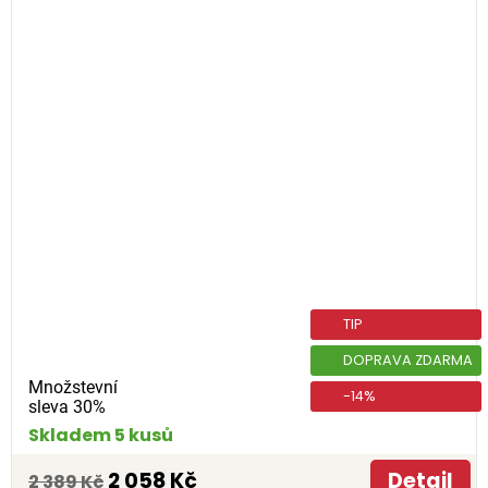
TIP
DOPRAVA ZDARMA
Množstevní
-14%
sleva 30%
Skladem 5 kusů
2 058 Kč
Detail
2 389 Kč