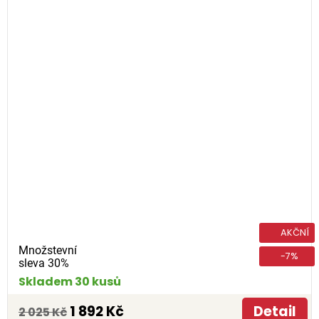
AKČNÍ
Množstevní
-7%
sleva 30%
Skladem 30 kusů
1 892 Kč
Detail
2 025 Kč