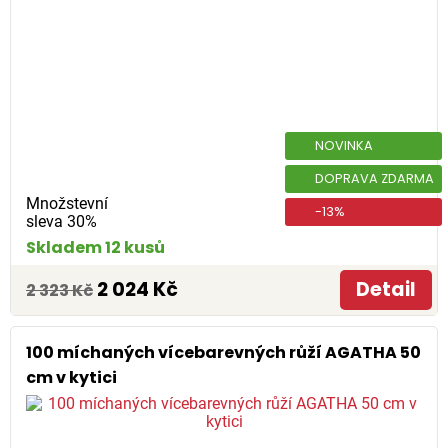
NOVINKA
DOPRAVA ZDARMA
Množstevní
-13%
sleva 30%
Skladem 12 kusů
2 024 Kč
Detail
2 323 Kč
100 míchaných vícebarevných růží AGATHA 50
cm v kytici