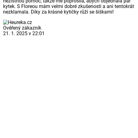
nezištnou pomoc, takže mě poprosila, abych objednala pár
kytek. S Floreou mám velmi dobré zkušenosti a ani tentokrát
nezklamala. Díky za krásné kytičky růží se šiškami!
Ověřený zákazník
21. 1. 2025 v 22:01