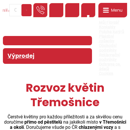
Menu
0
Můj Floreář
Kontakty
Poloha kurýrů
Platební
způsoby
Obchodní
podmínky
Výprodej
Reklamační
podmínky
Ochrana os.
údajů
Cookies
Rozvoz květin
Třemošnice
Čerstvé květiny pro každou příležitosti a za skvělou cenu
doručíme
přímo od pěstitelů
na jakékoli místo
v Třemošnici
a okolí
. Doručujeme všude po ČR
chlazenými vozy
a s