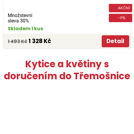
AKČNÍ
Množstevní
-11%
sleva 30%
Skladem 1 kus
1 328 Kč
Detail
1 493 Kč
Kytice a květiny s
doručením do Třemošnice