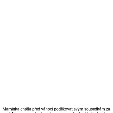
Maminka chtěla před vánoci poděkovat svým sousedkám za