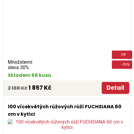
TIP
Množstevní
-15%
sleva 30%
Skladem 66 kusů
1 857 Kč
Detail
2 188 Kč
100 vícekvětých růžových růží FUCHSIANA 60
cm v kytici