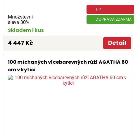
TIP
Množstevní
DOPRAVA ZDARMA
sleva 30%
Skladem 1 kus
4 447 Kč
Detail
100 míchaných vícebarevných růží AGATHA 60
cm v kytici