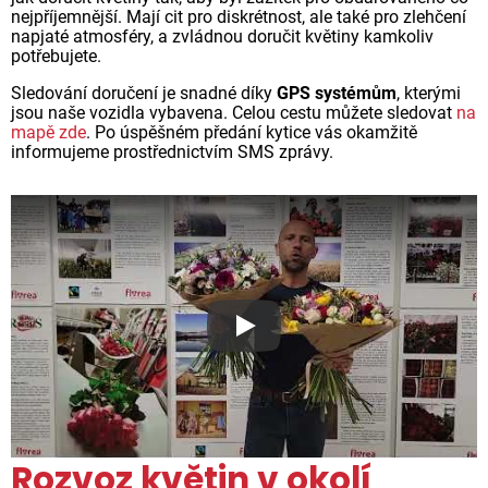
nejpříjemnější. Mají cit pro diskrétnost, ale také pro zlehčení
napjaté atmosféry, a zvládnou doručit květiny kamkoliv
potřebujete.
Sledování doručení je snadné díky
GPS systémům
, kterými
jsou naše vozidla vybavena. Celou cestu můžete sledovat
na
mapě zde
. Po úspěšném předání kytice vás okamžitě
informujeme prostřednictvím SMS zprávy.
Proč jsou květiny z Florea ta
Rozvoz květin v okolí