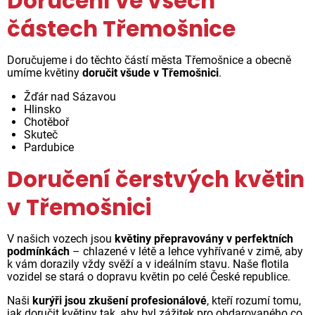
Doručení ve všech
částech Třemošnice
Doručujeme i do těchto částí města Třemošnice a obecně
umíme květiny
doručit všude v Třemošnici
.
Žďár nad Sázavou
Hlinsko
Chotěboř
Skuteč
Pardubice
Doručení čerstvých květin
v Třemošnici
V našich vozech jsou
květiny přepravovány v perfektních
podmínkách
– chlazené v létě a lehce vyhřívané v zimě, aby
k vám dorazily vždy svěží a v ideálním stavu. Naše flotila
vozidel se stará o dopravu květin po celé České republice.
Naši
kurýři jsou zkušení profesionálové
, kteří rozumí tomu,
jak doručit květiny tak, aby byl zážitek pro obdarovaného co