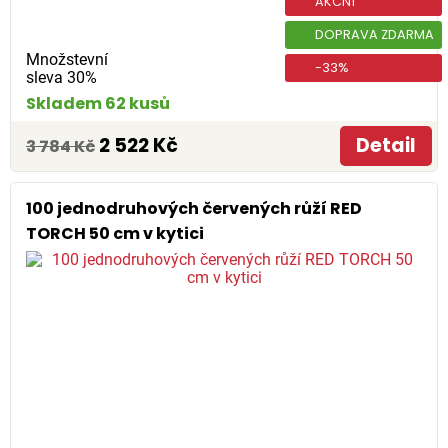
AKČNÍ
DOPRAVA ZDARMA
Množstevní
-33%
sleva 30%
Skladem 62 kusů
2 522 Kč
Detail
3 784 Kč
100 jednodruhových červených růží RED
TORCH 50 cm v kytici