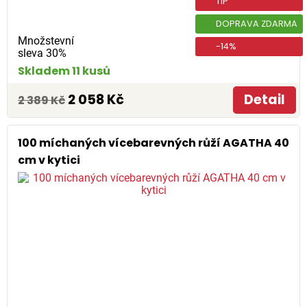
TIP
DOPRAVA ZDARMA
Množstevní
-14%
sleva 30%
Skladem 11 kusů
2 058 Kč
Detail
2 389 Kč
100 míchaných vícebarevných růží AGATHA 40
cm v kytici