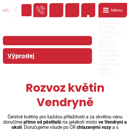
Menu
0
Můj Floreář
Kontakty
Poloha kurýrů
Platební
způsoby
Obchodní
podmínky
Výprodej
Reklamační
podmínky
Ochrana os.
údajů
Cookies
Rozvoz květin
Vendryně
Čerstvé květiny pro každou příležitosti a za skvělou cenu
doručíme
přímo od pěstitelů
na jakékoli místo
ve Vendryni a
okolí
. Doručujeme všude po ČR
chlazenými vozy
a s