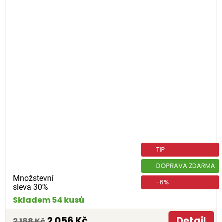
TIP
DOPRAVA ZDARMA
Množstevní
-6%
sleva 30%
Skladem 54 kusů
2 056 Kč
Detail
2 188 Kč