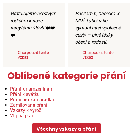
Gratulujeme čerstvým
Posílám ti, babičko, k
rodičům k nově
MDŽ kytici jako
nabytému štěstí!❤️❤️
symbol naší společné
❤️
cesty – plné lásky,
učení a radosti.
Chci použít tento
Chci použít tento
vzkaz
vzkaz
Oblíbené kategorie přání
Přání k narozeninám
Přání k svátku
Přání pro kamarádku
Zamilovaná přání
Vzkazy k výročí
Vtipná přání
Všechny vzkazy a přání