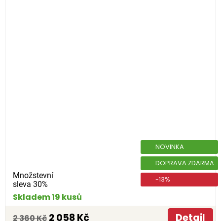
NOVINKA
DOPRAVA ZDARMA
Množstevní
-13%
sleva 30%
Skladem 19 kusů
2 058 Kč
Detail
2 360 Kč