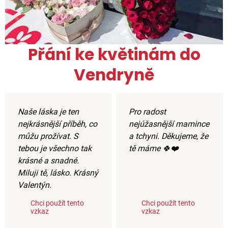
Přání ke květinám do
Vendryně
Naše láska je ten
Pro radost
nejkrásnější příběh, co
nejúžasnější mamince
můžu prožívat. S
a tchyni. Děkujeme, že
tebou je všechno tak
tě máme 🍀❤️
krásné a snadné.
Miluji tě, lásko. Krásný
Valentýn.
Chci použít tento
Chci použít tento
vzkaz
vzkaz