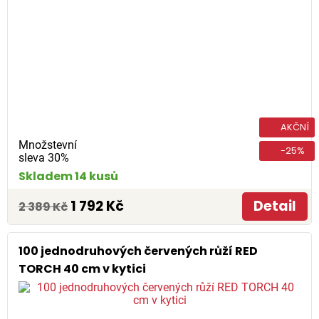
AKČNÍ
Množstevní
-25%
sleva 30%
Skladem 14 kusů
1 792 Kč
Detail
2 389 Kč
100 jednodruhových červených růží RED
TORCH 40 cm v kytici