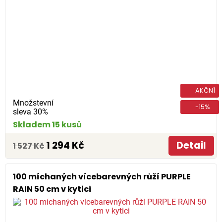
AKČNÍ
Množstevní
-15%
sleva 30%
Skladem 15 kusů
1 294 Kč
Detail
1 527 Kč
100 míchaných vícebarevných růží PURPLE
RAIN 50 cm v kytici