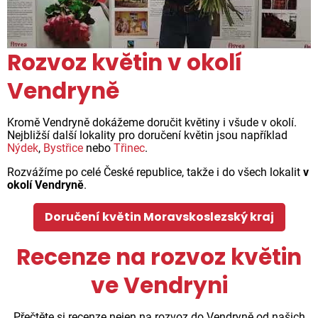
Rozvoz květin v okolí
Vendryně
Kromě Vendryně dokážeme doručit květiny i všude v okolí.
Nejbližší další lokality pro doručení květin jsou například
Nýdek
,
Bystřice
nebo
Třinec
.
Rozvážíme po celé České republice, takže i do všech lokalit
v
okolí Vendryně
.
Doručení květin Moravskoslezský kraj
Recenze na rozvoz květin
ve Vendryni
Přečtěte si recenze nejen na rozvoz do Vendryně od našich