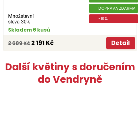
DOPRAVA ZDARMA
Množstevní
-19%
sleva 30%
Skladem 6 kusů
2 191 Kč
Detail
2 689 Kč
Další květiny s doručením
do Vendryně