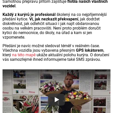
Samotnou přepravu přitom zajištuje
flotila našich vlastních
vozidel
.
Každý z kurýrů je profesionál
školený na co nejpříjemnější
předání kytice.
Ví, jak nezkazit překvapení
, jak dodržet
diskrétnost, jak odlehčit situaci i jak najít obdarovanou
osobu na velkém pracovišti. Není proto problém doručit
kytici do nemocnice, do školy, na úřad a kam si jen
vzpomenete.
Předání je navíc možné sledovat téměř v reálném čase.
Všechna vozidla jsou vybavena přesným
GPS lokátorem
,
který
na této mapě
ukáže aktuální polohu kurýra. O doručení
vás samozřejmě ihned informujeme také SMS zprávou.
Proč jsou květiny z Florea ta