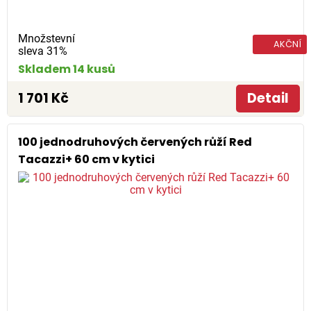
Množstevní
AKČNÍ
sleva 31%
Skladem 14 kusů
1 701 Kč
Detail
100 jednodruhových červených růží Red
Tacazzi+ 60 cm v kytici